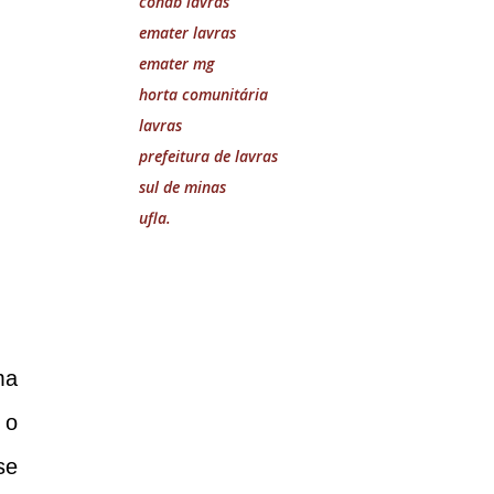
cohab lavras
emater lavras
emater mg
horta comunitária
lavras
prefeitura de lavras
sul de minas
ufla.
ma
 o
se