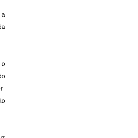
 a
da
 o
do
r-
ão
uz