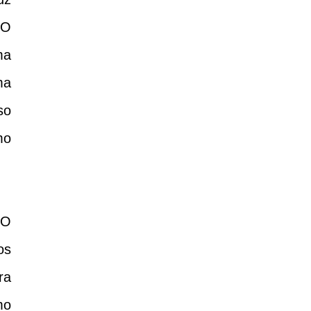
 O
ma
ma
so
mo
 O
os
ra
mo