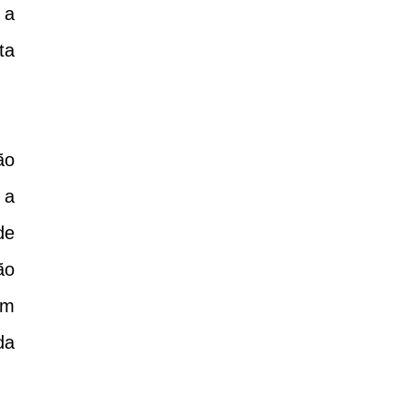
 a
ta
ão
 a
de
ão
ém
da