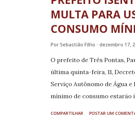
t
a
MULTA PARA U
g
CONSUMO MÍN
e
n
Por
Sebastião Filho
dezembro 17, 
s
O prefeito de Três Pontas, Pa
última quinta-feira, 11, Decre
Serviço Autônomo de Água e E
mínimo de consumo estarão i
água. A determinação foi assi
COMPARTILHAR
POSTAR UM COMENT
torna sem aplicação o Decreto
somente para os usuários qu