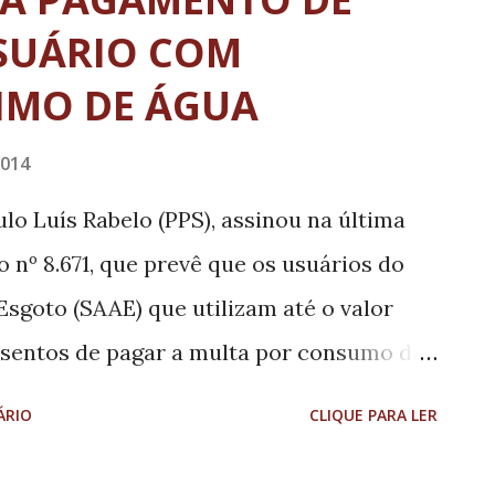
SUÁRIO COM
IMO DE ÁGUA
2014
ulo Luís Rabelo (PPS), assinou na última
to nº 8.671, que prevê que os usuários do
sgoto (SAAE) que utilizam até o valor
sentos de pagar a multa por consumo da
nada logo pela manhã da quinta-feira e
ÁRIO
CLIQUE PARA LER
 nº 8.567, de 16 de outubro de 2014,
e consomem o mínimo de água previsto