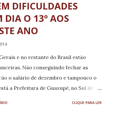
amos também a belíssima apresentação do
EM DIFICULDADES
a da vizinha cidade de Poços de Caldas,
 DIA O 13º AOS
 Borges, Jucilene Buosi, Vagner Anacleto
STE ANO
músico Vaguinho), Deivid Santos e Livia
2014
erais e no restante do Brasil estão
nanceiras. Não conseguindo fechar as
arão o salário de dezembro e tampouco o
está a Prefeitura de Guaxupé, no Sul de
êa Filho, o Jarbinhas, anunciou a
ÁRIO
CLIQUE PARA LER
pagamento da segunda parcela do 13º e do