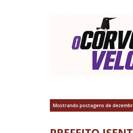
P
Mostrando postagens de dezembro
o
s
PREFEITO ISEN