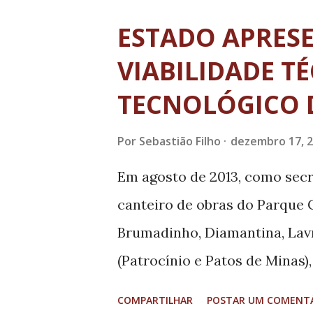
no regulamento geral do SAAE
ESTADO APRES
financeira destes usuários, e
VIABILIDADE T
índices de chuva nos últimos d
TECNOLÓGICO 
retroagindo seus efeitos a 03
Por
Sebastião Filho
dezembro 17, 
Em agosto de 2013, como secre
canteiro de obras do Parque C
Brumadinho, Diamantina, Lavr
(Patrocínio e Patos de Minas)
ganhar um forte instrumento 
COMPARTILHAR
POSTAR UM COMENT