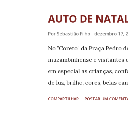
aportes para o município de E
Focada no segmento de bebida
AUTO DE NATA
com 18 anos atuação no merca
Por
Sebastião Filho
dezembro 17, 
tem como carro chefe a produ
empresa, que funciona em a
No "Coreto" da Praça Pedro d
2013, irá expandir sua unida
muzambinhense e visitantes d
bebida artesanal, hoje muito
em especial as crianças, conf
de 1,5 milhão de litros de beb
de luz, brilho, cores, belas c
milhões, o que permitirá trip
com a chegada do Papai Noel.
COMPARTILHAR
POSTAR UM COMENT
Muzambinho, no Sul de Minas
e admiração pelos espectador