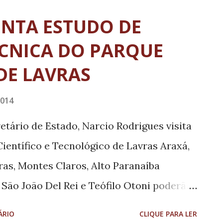
. O decreto considera a situação
ENTA ESTUDO DE
 também a melhora significativa dos
ÉCNICA DO PARQUE
ias. Ele entra em vigor a partir de hoje,
DE LAVRAS
 de novembro de 2014.
2014
tário de Estado, Narcio Rodrigues visita
ientífico e Tecnológico de Lavras Araxá,
as, Montes Claros, Alto Paranaíba
, São João Del Rei e Teófilo Otoni poderão
indutor de desenvolvimento social e
ÁRIO
CLIQUE PARA LER