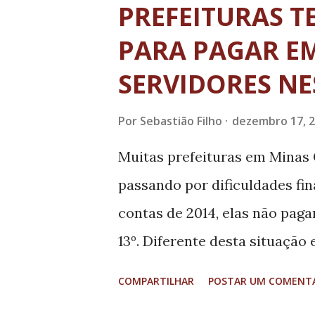
Um Colírio aos Olhos", exalt
PREFEITURAS T
Auto de Natal Estrela, Estrel
PARA PAGAR EM
composta pelos músicos: Wolf
SERVIDORES NE
(nosso querido e excepcional 
Miranda.
Por
Sebastião Filho
dezembro 17, 
Muitas prefeituras em Minas G
passando por dificuldades fi
contas de 2014, elas não pag
13º. Diferente desta situação 
Minas. O prefeito Jarbas Corr
COMPARTILHAR
POSTAR UM COMENT
regularidade financeira e o 