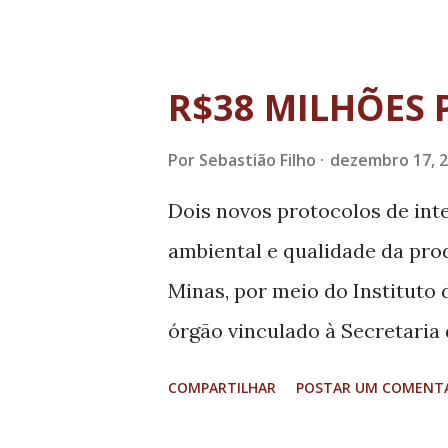
econômico. O secretário de C
Vicente Gamarano, presidiu 
resultados dos estudos de via
R$38 MILHÕES 
tecnológicos destas cidades
Por
Sebastião Filho
dezembro 17, 
Tecnológico de Desenvolvime
oportunidade, Gamarano e a 
Dois novos protocolos de int
Brenda Alves, receberam o rel
ambiental e qualidade da pro
diretora executiva do Centev,
Minas, por meio do Instituto 
irradiadores de desenvolvime
órgão vinculado à Secretaria
tecnológicos compreendem uma
Econômico (Sede). Os investi
COMPARTILHAR
POSTAR UM COMENT
alimentos e indústria químic