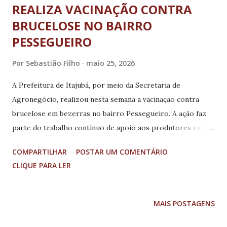
REALIZA VACINAÇÃO CONTRA
BRUCELOSE NO BAIRRO
PESSEGUEIRO
Por
Sebastião Filho
maio 25, 2026
A Prefeitura de Itajubá, por meio da Secretaria de
Agronegócio, realizou nesta semana a vacinação contra
brucelose em bezerras no bairro Pessegueiro. A ação faz
parte do trabalho contínuo de apoio aos produtores rurais
e de fortalecimento da sanidade animal no município,
COMPARTILHAR
POSTAR UM COMENTÁRIO
contribuindo para a prevenção da doença e a proteção do
CLIQUE PARA LER
rebanho bovino. Além da imunização, os criadores
receberam o atestado de vacinação, documento essencial
para manter o cadastro atualizado junto ao Instituto
MAIS POSTAGENS
Mineiro de Agropecuária (IMA). O certificado é obrigatório
e garante que os animais estejam dentro das normas