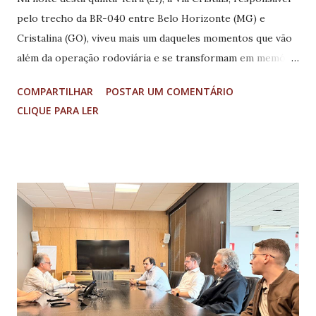
pelo trecho da BR-040 entre Belo Horizonte (MG) e
Cristalina (GO), viveu mais um daqueles momentos que vão
além da operação rodoviária e se transformam em memória
afetiva para todos os envolvidos: pela quarta vez, os
COMPARTILHAR
POSTAR UM COMENTÁRIO
socorristas da concessionária apoiaram o nascimento de
CLIQUE PARA LER
um bebê na ambulância. Por volta das 18h45, uma gestante
em trabalho de parto chegou ao posto de Serviço de
Atendimento ao Usuário (SAU), nas proximidades de João
Pinheiro (MG), em busca de ajuda, já enfrentando
contrações. Diante da urgência, a equipe de resgate
avançado da Via Cristais foi acionada imediatamente,
acolhendo a família com agilidade, cuidado e atenção para
conduzi-la ao hospital. Durante o trajeto, no entanto, o
tempo se impôs – e a vida decidiu chegar ali mesmo.
Dentro da viatura, entre sirenes e expectativa, a equipe da
Via Cristais conduziu o nascimento de Luara, mais uma bebê