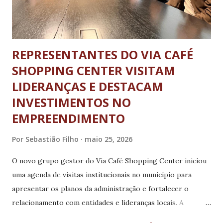
saudável. Após o parto, mãe e filha, em boas condições e
sob os...
REPRESENTANTES DO VIA CAFÉ
SHOPPING CENTER VISITAM
LIDERANÇAS E DESTACAM
INVESTIMENTOS NO
EMPREENDIMENTO
Por
Sebastião Filho
maio 25, 2026
O novo grupo gestor do Via Café Shopping Center iniciou
uma agenda de visitas institucionais no município para
apresentar os planos da administração e fortalecer o
relacionamento com entidades e lideranças locais. A
comitiva foi composta pelo sócio da Ulbrex, Eduardo Bruni,