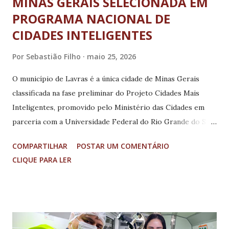
MINAS GERAIS SELECIONADA EM
PROGRAMA NACIONAL DE
CIDADES INTELIGENTES
Por
Sebastião Filho
maio 25, 2026
O município de Lavras é a única cidade de Minas Gerais
classificada na fase preliminar do Projeto Cidades Mais
Inteligentes, promovido pelo Ministério das Cidades em
parceria com a Universidade Federal do Rio Grande do Sul
(UFRGS). A iniciativa contempla municípios das cinco
COMPARTILHAR
POSTAR UM COMENTÁRIO
regiões brasileiras e tem como objetivo apoiar o
CLIQUE PARA LER
desenvolvimento de soluções urbanas inovadoras,
sustentáveis e alinhadas aos desafios das cidades
contemporâneas. Na região Sudeste, além de Lavras, foram
classificadas as cidades de Campinas, Estância Turística de
Olímpia, São Bernardo do Campo e São José dos Campos,