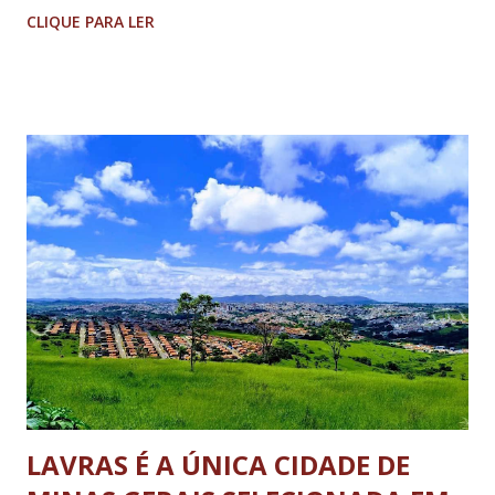
segurança próprias do produto original, como marca
CLIQUE PARA LER
d’água, levantando suspeitas sobre a autenticidade da
mercadoria comercializada. A ação tem como objetivo
proteger os consumidores, garantindo a segurança e a
procedência dos produtos disponíveis no mercado, além de
coibir práticas irregulares que possam causar prejuízos à
população Segundo a Coordenadora do Procon, Fernanda
Soares “a equipe do Procon tem realizado cursos de
capacitação visando a apuração da procedia e autenticidade
dos produtos comercializados no Município, de forma a
garantir que os consumidores não sejam lesados.” De
acordo com o Procon Municipal, os itens apreendidos
passarão por análise pericial e, caso constatada a
falsificação, tanto o estabelecimento ...
LAVRAS É A ÚNICA CIDADE DE