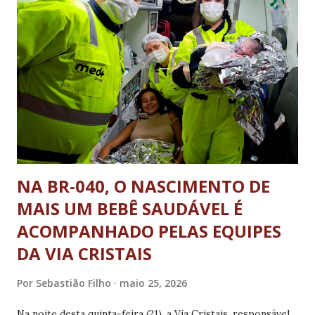
todas no estado de São Paulo. O projeto oferecerá
assessoria técnica especializada para auxiliar os municípios
na elaboração de estratégias de transformação digital
urbana e no planejamento de soluções tecnológicas
voltadas ao desenvolvimento sustentável, eficiência dos
serviços públicos, inovação, inclusão digital e melhoria da
qualidade de vida da população. Após a conclusão do
processo seletivo, as c...
NA BR-040, O NASCIMENTO DE
MAIS UM BEBÊ SAUDÁVEL É
ACOMPANHADO PELAS EQUIPES
DA VIA CRISTAIS
Por
Sebastião Filho
maio 25, 2026
Na noite desta quinta-feira (21), a Via Cristais, responsável