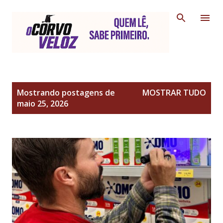
Pular para o conteúdo principal
P
Mostrando postagens de
MOSTRAR TUDO
o
maio 25, 2026
s
t
a
g
e
n
s