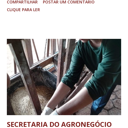
COMPARTILHAR
POSTAR UM COMENTÁRIO
pelo diretor, Francisco Pereira, além do gerente de vendas
CLIQUE PARA LER
e marketing do shopping, Leonardo Andrade. O objetivo
dos encontros foi reforçar o compromisso com a
continuidade e o crescimento do empreendimento, além de
discutir novas possibilidades de desenvolvimento para a
cidade e região. Entre os compromissos da agenda esteve
uma visita à Associação Comercial de Varginha (Aciv), onde
o grupo conheceu a atuação da entidade e conversou com o
presidente da entidade, André Yuki; a presidente do Sindvar,
Elisete Cristina Carvalho Ribeiro; o diretor financeiro,
Edilson Rabelo Pereira, e a gerente executiva, Kátia
Gonzales. No bate papo, o fortalecimento do comércio
local foi debatido. Em seguida, o grupo também este...
SECRETARIA DO AGRONEGÓCIO