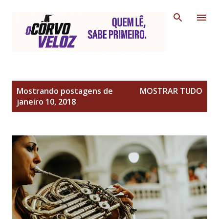
Pular para o conteúdo principal
P
Mostrando postagens de
MOSTRAR TUDO
o
janeiro 10, 2018
s
t
a
g
e
n
s