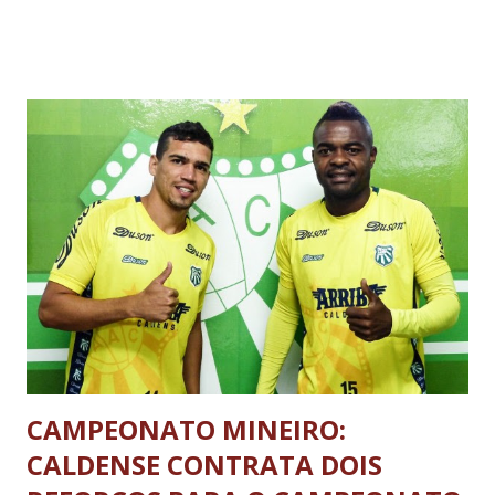
concerto, atraindo centenas de músicos de diferentes
regiões do País, bem como da Europa, Estados Unidos e
toda a América Latina. O tradicional concerto de abertura
acontecerá no domingo, 14, às 20h30, no Teatro Benigno
Gaiga, Espaço Cultura da Urca. A entrada é franca, porém é
necessário chegar com antecedência, pois o espaço é
sujeito à lotação. Neste ano o festival traz ainda, a Série
Encontros, com o Encontro de Violoncelistas de 11 a 14 de
janeiro. Integram a programação, 25 concertos gratuitos,
diurnos e noturnos, em quatro séries diferenciadas de
espetáculos: A série ‘Concertos Noturnos’ qu...
CAMPEONATO MINEIRO:
CALDENSE CONTRATA DOIS