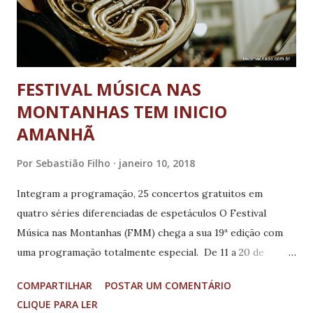
FESTIVAL MÚSICA NAS
MONTANHAS TEM INICIO
AMANHÃ
Por
Sebastião Filho
janeiro 10, 2018
Integram a programação, 25 concertos gratuitos em
quatro séries diferenciadas de espetáculos O Festival
Música nas Montanhas (FMM) chega a sua 19ª edição com
uma programação totalmente especial. De 11 a 20 de
janeiro de 2018, o evento contará com uma agenda de
COMPARTILHAR
POSTAR UM COMENTÁRIO
concertos de alto nível, que transformaram Poços de
CLIQUE PARA LER
Caldas, no Sul de Minas, na capital nacional da música de