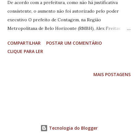
De acordo com a prefeitura, como não há justificativa
consistente, o aumento não foi autorizado pelo poder
executivo O prefeito de Contagem, na Região
Metropolitana de Belo Horizonte (RMBH), Alex Freitas
(PSDB), não autorizou o reajuste das tarifas de ônibus no
COMPARTILHAR
POSTAR UM COMENTÁRIO
município. O executivo municipal recebeu a solicitação de
CLIQUE PARA LER
aumento das passagens feita pelas concessionárias. As
empresas pleitearam cerca de 11% de reajuste, solicitando
que a tarifa subisse dos atuais R$ 4,05 para R$ 4,50. De
MAIS POSTAGENS
acordo com a assessoria da atual administração, a
prefeitura de Contagem entende que o reajuste da tarifa só
é possível com uma planilha detalhada que comprovem os
investimentos feitos no transporte público. Como não há
justificativa consistente, o aumento não foi autorizado. A
assessoria destaca também que a prefeitura de Contagem
Tecnologia do Blogger
ainda está na justiça contra o aumento praticado pelas