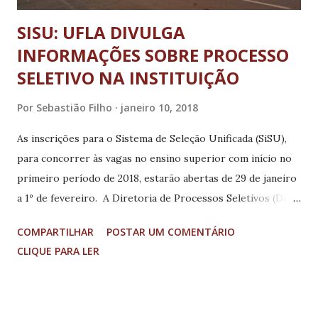
SISU: UFLA DIVULGA
INFORMAÇÕES SOBRE PROCESSO
SELETIVO NA INSTITUIÇÃO
Por
Sebastião Filho
janeiro 10, 2018
As inscrições para o Sistema de Seleção Unificada (SiSU),
para concorrer às vagas no ensino superior com início no
primeiro período de 2018, estarão abertas de 29 de janeiro
a 1º de fevereiro. A Diretoria de Processos Seletivos (Dips)
divulgou o Termo de Adesão da UFLA ao SiSU, contendo as
COMPARTILHAR
POSTAR UM COMENTÁRIO
normas para ingresso na Universidade por meio desse
CLIQUE PARA LER
sistema. Poderão concorrer às vagas do SiSU os candidatos
que participaram do Exame Nacional do Ensino Médio
(Enem 2017). Por meio do SiSU, serão ofertadas 783 vagas
em 29 cursos de graduação presencial da UFLA. Dessas,