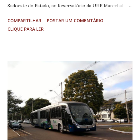
Sudoeste do Estado, no Reservatório da UHE Marechal
Mascarenhas de Moraes. Esse é o resultado de
COMPARTILHAR
POSTAR UM COMENTÁRIO
consecutivas reuniões ocorridas na sede da empresa, no
CLIQUE PARA LER
Rio de Janeiro, agendada pelo deputado Cássio Sores
(PSD). O último encontro foi realizado no dia 31 de outubro
do ano passado, com as presenças da prefeita Suely Alves
Ferreira Lemos; os vereadores Mauro César de Assis
(Mauro do táxi), Fransérgio Anselmo Pimenta e Dóris Day
Aparecida Ferreira Pimenta. A licitação de tomada de
preço por menor valor será realizada no próximo dia 23 de
janeiro, quando os envelopes serão abertos e as propostas
analisadas. O edital completo pode ser consultado no site
de FURNAS ( www.furnas.com.br - opção "Fornecedores /
Editais” - TP.GCM.A.00057.2017). A decisão para o...