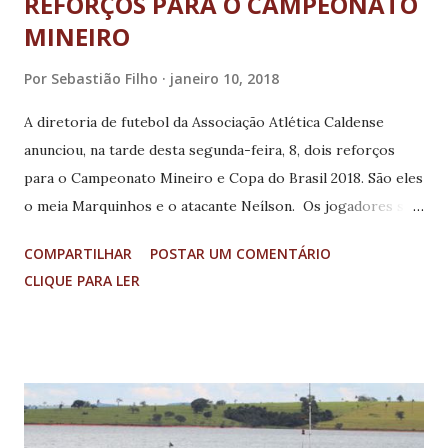
REFORÇOS PARA O CAMPEONATO
MINEIRO
Por
Sebastião Filho
janeiro 10, 2018
A diretoria de futebol da Associação Atlética Caldense
anunciou, na tarde desta segunda-feira, 8, dois reforços
para o Campeonato Mineiro e Copa do Brasil 2018. São eles
o meia Marquinhos e o atacante Neílson. Os jogadores se
apresentaram hoje no Ninho dos Periquitos e estão
COMPARTILHAR
POSTAR UM COMENTÁRIO
treinando normalmente com o grupo. Marcos Antônio
CLIQUE PARA LER
Malachias Junior é brasileiro naturalizado búlgaro. Joga
como meia ofensivo, tem 35 anos e 184 cm de altura.
Começou jogando pelo América-MG e se transferiu para o
futebol europeu. Se consagrou na Bulgária em times como
Belasitza, CSKA Sofia, Lokomotiv e Montana. Por onde
passou fez muitos gols e agregou bastante. Seu último