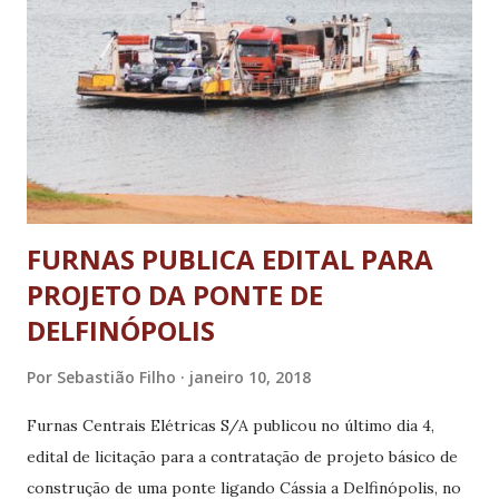
clube foi o Cascavel-PR. O atacante Neílson Costa Júnior
está com 30 anos e tem 1,81 m de altura. Atuou por equipes
como Mirassol, Chapecoense, Avaí, Caxias, Londrina,
Portuguesa. Em 2017 jogou pelo São Paulo-RS. Os atletas
agora aguardam seus nomes serem publicados no Boletim
Informativo Diário (BID) da Confederação B...
FURNAS PUBLICA EDITAL PARA
PROJETO DA PONTE DE
DELFINÓPOLIS
Por
Sebastião Filho
janeiro 10, 2018
Furnas Centrais Elétricas S/A publicou no último dia 4,
edital de licitação para a contratação de projeto básico de
construção de uma ponte ligando Cássia a Delfinópolis, no