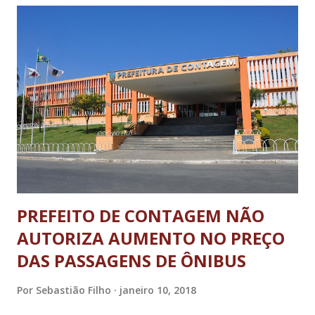
390 se destinarão à ampla concorrência e 393 para grupos
de acordo com a Lei nº 12.711/2012. As vagas do SiSU
representam 60% do total ofertado para ingresso no
primeiro período letivo de 2018. As demais (522 vagas) são
destinadas aos candidatos provenientes do Processo de
Avaliação Seriada (PAS). Inscrições no SiSU A inscrição para
concorrer às vagas no processo seletivo do SiSU 2018/1
poderá ser f...
PREFEITO DE CONTAGEM NÃO
AUTORIZA AUMENTO NO PREÇO
DAS PASSAGENS DE ÔNIBUS
Por
Sebastião Filho
janeiro 10, 2018