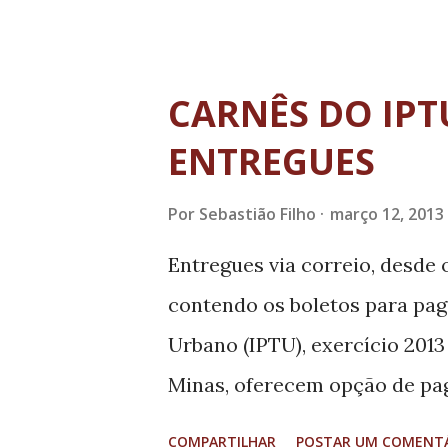
central da cidade recebe asf
enquanto vários pontos da pe
cada vez mais se afundam em 
CARNÊS DO IPT
com dinheiro já liberado para 
ENTREGUES
administração não consegue t
da Folha do Sul
Por
Sebastião Filho
março 12, 2013
Entregues via correio, desde 
contendo os boletos para pag
Urbano (IPTU), exercício 2013
Minas, oferecem opção de pag
salientar que para pagamento
COMPARTILHAR
POSTAR UM COMENT