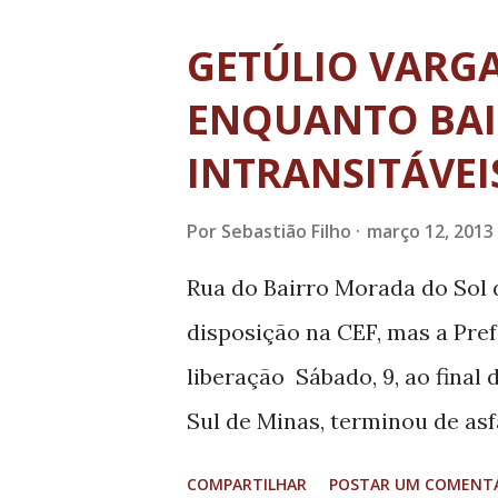
tomará a decisão final em jun
GETÚLIO VARGA
for convocado pelo PRB, esto
ENQUANTO BAI
presidenta Dilma", promete, l
INTRANSITÁVEI
pela presidente. Derrotado em
em 2006 ao tentar o governo 
Por
Sebastião Filho
março 12, 2013
tentativa pela prefeitura, el
Rua do Bairro Morada do Sol d
gabinete, ao redor de uma mes
disposição na CEF, mas a Pre
e dourados, diz que agora quer
liberação Sábado, 9, ao final 
Sul de Minas, terminou de asf
sua extensão, como fez na sem
COMPARTILHAR
POSTAR UM COMENT