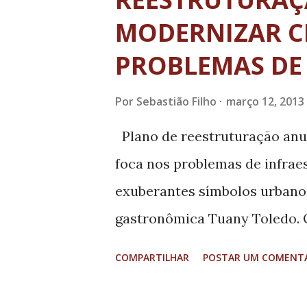
t
a
MODERNIZAR C
g
PROBLEMAS DE
e
n
Por
Sebastião Filho
março 12, 2013
s
Plano de reestruturação anun
foca nos problemas de infraes
exuberantes símbolos urbanos
gastronômica Tuany Toledo. O
milhões Pelas calçadas da Av
COMPARTILHAR
POSTAR UM COMENT
Sul de Minas, uma massa de 
trabalhadores, homens, mulhe