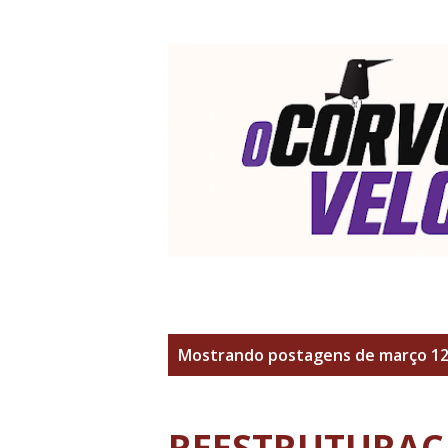
P
Mostrando postagens de março 12
o
s
REESTRUTURAÇ