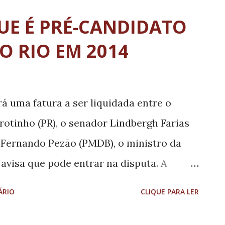
ato acabado da efervescência social,
QUE É PRÉ-CANDIDATO
cedentes que envolve Pouso Alegre.
 RIO EM 2014
nários, a cidade vive a interseção entre a
o dinamismo do mundo das finanças e do
por essa transformação econômica
á uma fatura a ser liquidada entre o
ade de vida? E ainda, como tirar proveito
otinho (PR), o senador Lindbergh Farias
 o bem-estar social da população? Um
z Fernando Pezão (PMDB), o ministro da
stado por cinco secretaria...
 avisa que pode entrar na disputa. A
alização de seu partido e do aval de
ÁRIO
CLIQUE PARA LER
o cargo de senador e no primeiro escalão
 do ano passado, Crivella diz que só