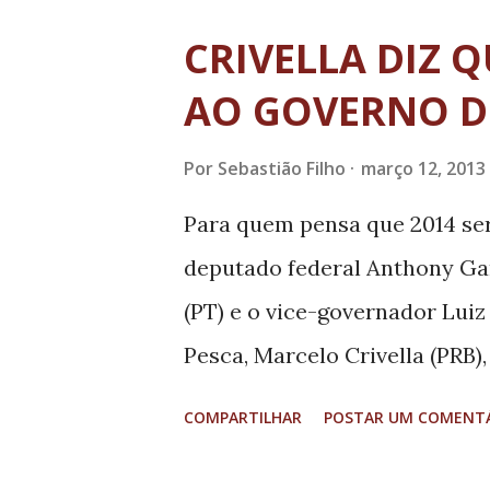
caótico. O movimento é o retr
CRIVELLA DIZ 
econômica e cultural sem pre
AO GOVERNO DO
Destino de investimentos bilio
vida bucólica do interior e 
Por
Sebastião Filho
março 12, 2013
consumo. É possível passar 
Para quem pensa que 2014 ser
arrasadora sem perder qualid
deputado federal Anthony Gar
do crescimento para ampliar
(PT) e o vice-governador Lui
amplo projeto de urbanismo ge
Pesca, Marcelo Crivella (PRB),
largada só depende de uma sin
COMPARTILHAR
POSTAR UM COMENT
Dilma Rousseff. Licenciado d
do governo Dilma desde março