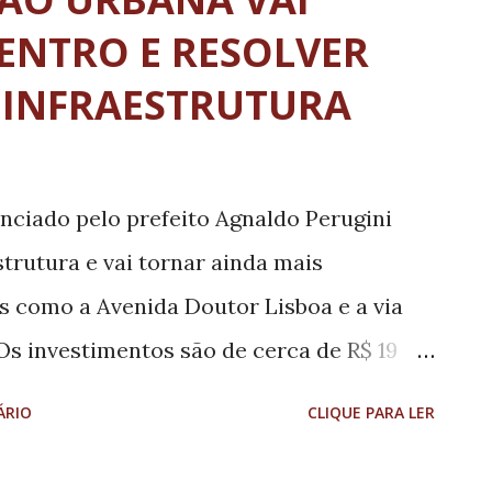
ENTRO E RESOLVER
 INFRAESTRUTURA
ciado pelo prefeito Agnaldo Perugini
trutura e vai tornar ainda mais
 como a Avenida Doutor Lisboa e a via
s investimentos são de cerca de R$ 19
enida Doutor Lisboa, em Pouso Alegre, no
ÁRIO
CLIQUE PARA LER
pessoas formada por estudantes,
res, crianças e idosos se move num balé