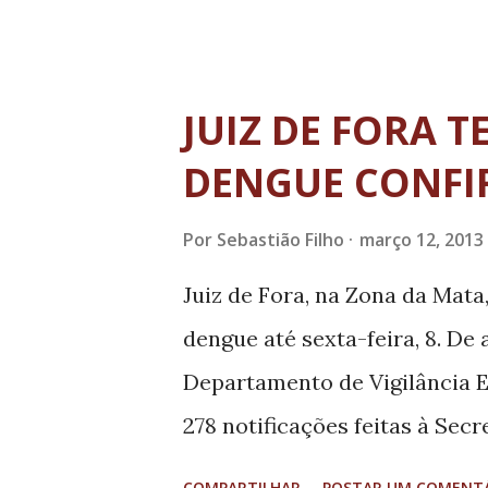
desconto do valor total. Já p
importante ficarem atentos a
primeira parcela, para o prime
JUIZ DE FORA T
de abril, grupo 2, da letra F a J
DENGUE CONF
grupo 4, da letra P a Z dia 19
os meses subsequentes, semp
Por
Sebastião Filho
março 12, 2013
dezembro, somando nove parc
Juiz de Fora, na Zona da Mata
imposto constante do Código 
dengue até sexta-feira, 8. De
contribui, através de seu re
Departamento de Vigilância E
essenciais necessários ao mun
278 notificações feitas à Sec
doença, 36 foram descartadas
COMPARTILHAR
POSTAR UM COMENT