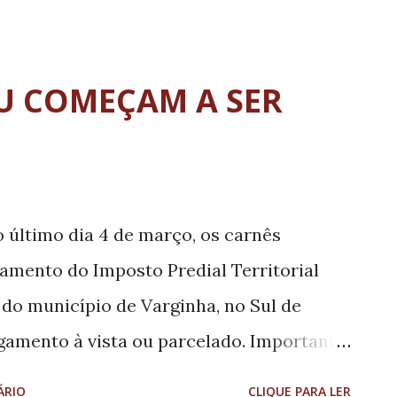
alto desnecessário, neste momento,
riferia da cidade continuam esquecidos e
barro, como o Bairro Morada do Sol (foto)
U COMEÇAM A SER
o asfalto e que por inércia da atual
irar a verba da Caixa Econômica Federal.
o último dia 4 de março, os carnês
amento do Imposto Predial Territorial
 do município de Varginha, no Sul de
amento à vista ou parcelado. Importante
 à vista o munícipe recebe 10% de
ÁRIO
CLIQUE PARA LER