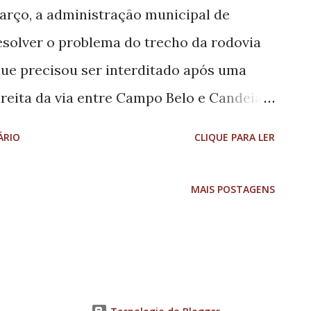
março, a administração municipal de
Em âmbito estadual, o índice de
esolver o problema do trecho da rodovia
adas à engenharia, à agronomia e às
que precisou ser interditado após uma
reita da via entre Campo Belo e Candeias.
do Lamounier Martins, entrou com contato
ÁRIO
CLIQUE PARA LER
mento Nacional de Infraestrutura de
 Júnior, para tentar viabilizar a
MAIS POSTAGENS
pista. Na mensagem enviada, Fernando
ência na ação, visto o risco total do
ião, mesmo a manutenção da rodovia
o Governo Federal, a prefeitura