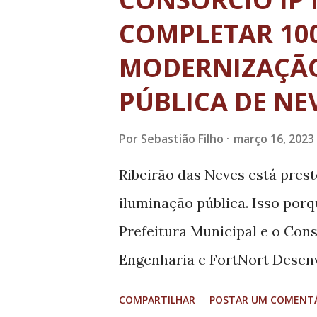
t
a
COMPLETAR 10
g
MODERNIZAÇÃO
e
PÚBLICA DE NE
n
s
Por
Sebastião Filho
março 16, 2023
Ribeirão das Neves está pres
iluminação pública. Isso porq
Prefeitura Municipal e o Con
Engenharia e FortNort Desen
renovação da iluminação públ
COMPARTILHAR
POSTAR UM COMENT
futebol com sistema LED. Co