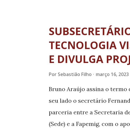
Minas Gerais que possui acre
Escolas Médicas (SAEME) e Co
poderíamos ter começado a s
SUBSECRETÁRIO
curso de medicina para Vargi
TECNOLOGIA VI
Conjunto com a nossa admini
E DIVULGA PRO
no sucesso e agora recebemo
trabalho está rendendo frutos
Por
Sebastião Filho
março 16, 2023
Lúcio Melo.
Bruno Araújo assina o termo 
seu lado o secretário Ferna
parceria entre a Secretaria
(Sede) e a Fapemig, com o ap