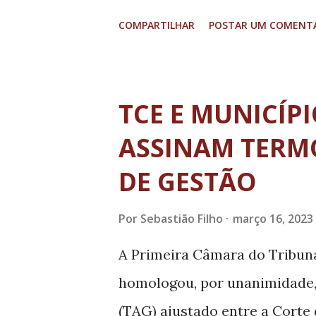
do Sebrae. Uma oportunidad
COMPARTILHAR
POSTAR UM COMENT
possam acessar recursos púb
desenvolverem projetos de in
de seus negócios. O subsecret
TCE E MUNICÍP
Inovação, Bruno Araújo, e o 
ASSINAM TERM
Pedro Emboava, estão no Sul d
DE GESTÃO
apresentar o programa Compet
estiveram em reunião no Ins
Por
Sebastião Filho
março 16, 2023
(Inatel), em Santa Rita do Sa
A Primeira Câmara do Tribuna
impulsiona os setores econôm
homologou, por unanimidade,
instituições de ensino e pesqui
(TAG) ajustado entre a Corte 