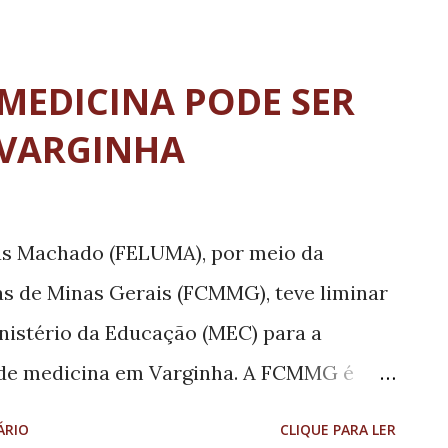
o dos três primeiros anos de contrato
nação pública de Ribeirão das Neves
MEDICINA PODE SER
istente por nova iluminação com
 VARGINHA
rir maior eficiência energética e
cionalidade do parque de iluminação
do no cadastro inicial, deveriam ser
as Machado (FELUMA), por meio da
Até o momento, o consórcio foi além e
s de Minas Gerais (FCMMG), teve liminar
ultrapassando os 100% do cadastro inicial.
inistério da Educação (MEC) para a
as as lâmpadas na cidade por
 de medicina em Varginha. A FCMMG é
de ensino médio da rede particular de
ÁRIO
CLIQUE PARA LER