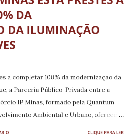
0% DA
 DA ILUMINAÇÃO
VES
tes a completar 100% da modernização da
ue, a Parceria Público-Privada entre a
sórcio IP Minas, formado pela Quantum
volvimento Ambiental e Urbano, ofereceu
ica em ruas, parques, praças e campos de
ÁRIO
CLIQUE PARA LER
mo definido no Plano de Modernização e