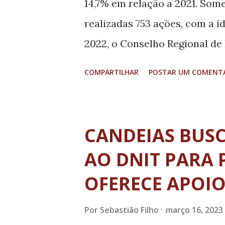
14,7% em relação a 2021. Some
recursos para a Administração 
realizadas 753 ações, com a i
2022, o Conselho Regional de
(Crea-MG) realizou 59.858 açõ
COMPARTILHAR
POSTAR UM COMENT
aumento de 14,7% em relação 
autos de infração. A ausência
Anotação de Responsabilidade
CANDEIAS BUS
legalmente habilitado foram a
AO DNIT PARA 
Na inspetoria de Lavras, fora
OFERECE APOI
identificação de 302 irregular
combater o exercício ilegal d
Por
Sebastião Filho
março 16, 2023
e patrimônio em risco”, dest