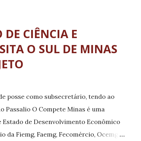
ditação pelo Sistema de Acreditação de
nselho Federal de Medicina (CFM). “Não
emana com notícia melhor, a vinda de um
 DE CIÊNCIA E
nha que é a consagração de um trabalho
SITA O SUL DE MINAS
stração que abraçou a causa apostando
JETO
s essa notícia que demonstra que nosso
 para Varginha”, disse o prefeito Vérdi
de posse como subsecretário, tendo ao
ndo Passalio O Compete Minas é uma
 de Estado de Desenvolvimento Econômico
oio da Fiemg, Faemg, Fecomércio, Ocemg e