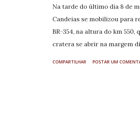
Na tarde do último dia 8 de 
civil Lucio Fernando Borges. 
Candeias se mobilizou para r
regularidade de empresas lig
BR-354, na altura do km 550, 
geociências ...
cratera se abrir na margem di
O chefe de Gabinete, Fernan
COMPARTILHAR
POSTAR UM COMENT
com o supervisor do Departa
Transporte (DNIT), José Barros
construção de um desvio na 
salientou a necessidade de urg
desabamento da via. Na ocas
sendo uma responsabilidade d