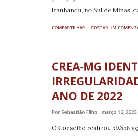
Itanhandu, no Sul de Minas, c
legislativa, física e organiza
COMPARTILHAR
POSTAR UM COMENT
municipal. Os membros do co
conselheiro substituto Telmo
processo nº 1.054.136, em ses
CREA-MG IDENT
(14/03/2023), sob a presidên
IRREGULARIDA
resultante de uma auditoria 
ANO DE 2022
encontrou os seguintes achado
se encontrava consolidada; (2
Por
Sebastião Filho
março 16, 2023
Valores – PGV; (3) inexistênci
O Conselho realizou 59.858 a
progressividade fiscal das alí