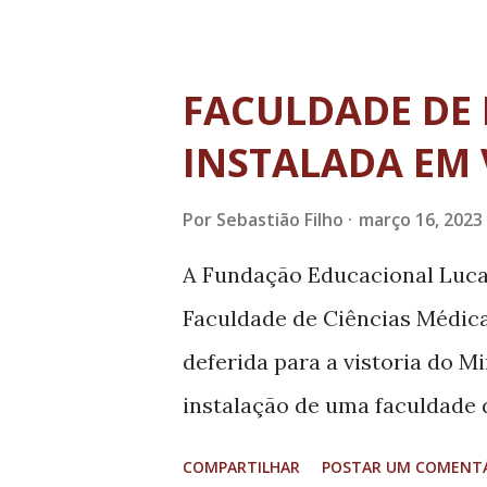
Operação foi realizado dentr
toda a modernização da ilumi
FACULDADE DE 
substituindo a iluminação ex
INSTALADA EM
tecnologia LED, a fim de adqui
promover ganhos com a opera
Por
Sebastião Filho
março 16, 2023
pública. Como têm-se registra
A Fundação Educacional Luc
modernizados 26.512 pontos. 
Faculdade de Ciências Médica
substituiu 27.184 luminárias, 
deferida para a vistoria do M
“Além da substituição de tod
instalação de uma faculdade
equipamentos com ...
uma das poucas instituições 
COMPARTILHAR
POSTAR UM COMENT