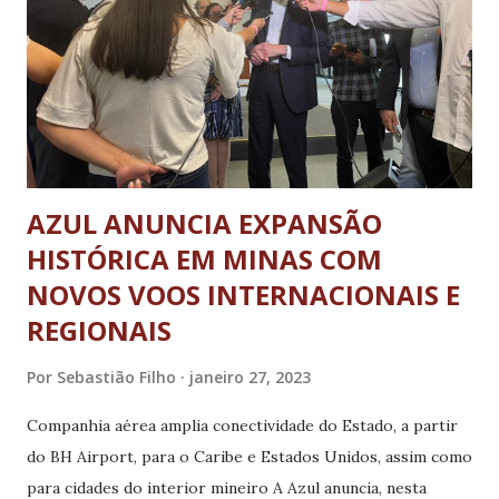
quem quem recebia R$ 350,00, passará a receber R$450,00
(reajuste de 28,57%) e quem recebia R$ 470,00 de tíque-
alimentação, passará a receber R$570,00 (reajuste de
21,28%) O aumento de R$ 100,00 do tíquete para todos os
níveis vai representar um impacto aproximado de R$ 5
milhõe...
AZUL ANUNCIA EXPANSÃO
HISTÓRICA EM MINAS COM
NOVOS VOOS INTERNACIONAIS E
REGIONAIS
Por
Sebastião Filho
janeiro 27, 2023
Companhia aérea amplia conectividade do Estado, a partir
do BH Airport, para o Caribe e Estados Unidos, assim como
para cidades do interior mineiro A Azul anuncia, nesta