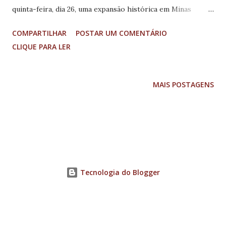
quinta-feira, dia 26, uma expansão histórica em Minas
Gerais. Em parceria com o governo local, a empresa acaba
COMPARTILHAR
POSTAR UM COMENTÁRIO
de anunciar voos partindo de Belo Horizonte (BH Airport)
CLIQUE PARA LER
com destino a Curaçao, no Caribe, Fort Lauderdale e
Orlando, nos Estados Unidos, além de ligações regionais
com as cidades mineiras de Araxá, Divinópolis e São João
MAIS POSTAGENS
del Rei. O anúncio foi realizado na manhã de hoje na capital
do Estado, em encontro de Fábio Campos, diretor de
Relações Institucionais e Aeroportuárias da Azul, com
Romeu Zema, governador de Minas Gerais, Herlichy Bastos,
diretor de Operações e Infraestrutura do BH Airport, e
Andre Rojer, gerente Latino América de Curaçao. De
Tecnologia do Blogger
acordo com a companhia, o BH Airport – único aeroporto
internacional do Estado – passará a contar com um voo
semanal da Azul para Curaçao e três voos semanais para
Fort...