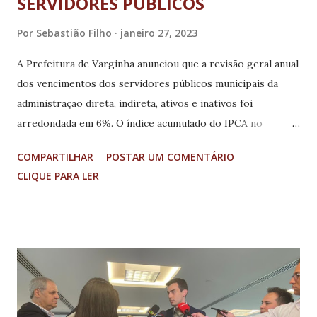
SERVIDORES PÚBLICOS
Por
Sebastião Filho
janeiro 27, 2023
A Prefeitura de Varginha anunciou que a revisão geral anual
dos vencimentos dos servidores públicos municipais da
administração direta, indireta, ativos e inativos foi
arredondada em 6%. O índice acumulado do IPCA no
período de janeiro a dezembro de 2022 foi de 5,79%. O
COMPARTILHAR
POSTAR UM COMENTÁRIO
reajuste será retroativo a janeiro de 2023. A prefeitura vai
CLIQUE PARA LER
encaminhar para a Câmara Projeto de Lei que dispõe sobre
a revisão geral anual, autorizando o reajuste que será
retroativo a janeiro de 2023. Tíquete-alimentação A
prefeitura também anunciou os valores do tíquete-
alimentação do funcionalismo público municipal, que será
reajustado em R$100,00 para todos os níveis. Quem recebia
R$ 320,00, passará a receber 420,00 (reajuste de 31,25%). Já