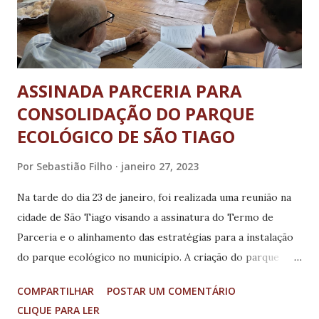
ASSINADA PARCERIA PARA
CONSOLIDAÇÃO DO PARQUE
ECOLÓGICO DE SÃO TIAGO
Por
Sebastião Filho
janeiro 27, 2023
Na tarde do dia 23 de janeiro, foi realizada uma reunião na
cidade de São Tiago visando a assinatura do Termo de
Parceria e o alinhamento das estratégias para a instalação
do parque ecológico no município. A criação do parque
ecológico já teve aprovação legal, a qual foi proposta por
COMPARTILHAR
POSTAR UM COMENTÁRIO
meio de projeto de lei, com participação do Ministério
CLIQUE PARA LER
Público de Minas Gerais (MPMG) e da Agência Regional de