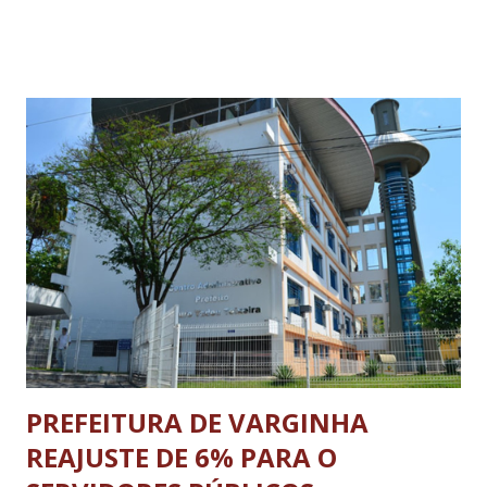
Proteção Ambiental da Bacia do Rio Grande (ARPA Rio
Grande), sendo encaminhado pelo Executivo à Câmara
Legislativa, que após análise fez a aprovação, assim, a lei foi
editada com fim de criação e instalação do parque. Com
objetivo de unir forças na busca de recursos e estratégias
para efetivação do projeto foi formulado e assinado nesta
data um termo de parceria entre o presidente da ARPA Rio
Grande, Emerson Ludgero da Costa, o doador do terreno
Messias Natalino Santiago, os representantes do MPMG
Rodrigo Caldeira Grava Brazil, promotor de Justiça e
coordenador Regional das Promotorias de Justiça ...
PREFEITURA DE VARGINHA
REAJUSTE DE 6% PARA O