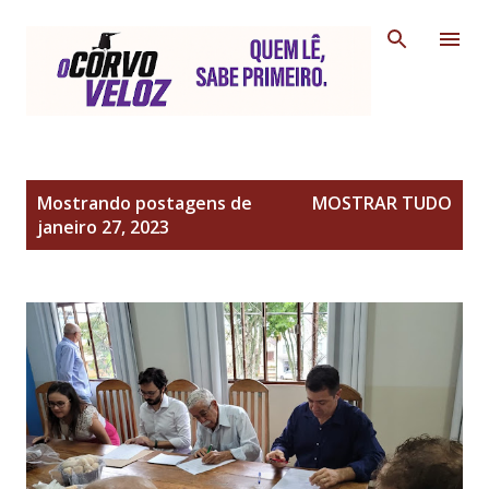
Pular para o conteúdo principal
P
Mostrando postagens de
MOSTRAR TUDO
o
janeiro 27, 2023
s
t
a
g
e
n
s