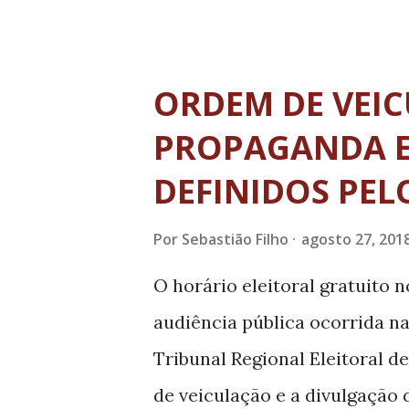
Carlito Martins. Os represen
do que será produzido na un
trabalho desenvolvido pela L
ORDEM DE VEIC
deve iniciar as operações no
PROPAGANDA E
chegar a 600 profissionais até
DEFINIDOS PEL
projeto que mudará a histór
multinacional, entre as maio
Por
Sebastião Filho
agosto 27, 201
social, e que fará um grande 
O horário eleitoral gratuito n
da Lear irá aumentar a geraçã
audiência pública ocorrida na 
contribuindo ainda mais para 
Tribunal Regional Eleitoral 
de veiculação e a divulgação