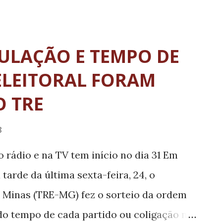
tantes da indústria apresentaram detalhes
idade de Camanducaia e falaram sobre o
ear em todos os outros países. A empresa
ULAÇÃO E TEMPO DE
 município com 300 funcionários e pode
LEITORAL FORAM
 o final de 2018. “A Lear representa um
O TRE
ia de Camanducaia. É uma empresa
res do mundo, com responsabilidade
8
investimento na nossa cidade. A chegada
o rádio e na TV tem início no dia 31 Em
o de empregos, a distribuição de renda,
tarde da última sexta-feira, 24, o
o desenvol...
de Minas (TRE-MG) fez o sorteio da ordem
 do tempo de cada partido ou coligação na