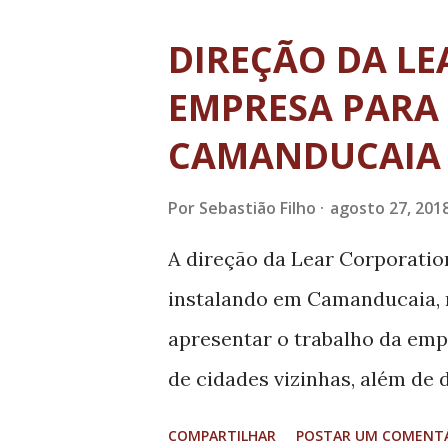
necessários para a concreti
DIREÇÃO DA LE
comemorar mais esta conquist
EMPRESA PARA
projeto também incluiu a amp
CAMANDUCAIA
consultórios, com a adequaç
Agência Nacional de Vigilânci
Por
Sebastião Filho
agosto 27, 201
da Engenheira especializada 
A direção da Lear Corporatio
Ela explica que a ampliação d
instalando em Camanducaia, n
concluída, faltando agora a p
apresentar o trabalho da em
ambulatór...
de cidades vizinhas, além de 
aconteceu na manhã da última
COMPARTILHAR
POSTAR UM COMENT