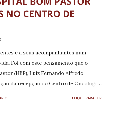
SPITAL BOM PASTOR
S NO CENTRO DE
8
cientes e a seus acompanhantes num
ida. Foi com este pensamento que o
astor (HBP), Luiz Fernando Alfredo,
ação da recepção do Centro de Oncologia
s, aumentando em 60% sua capacidade.
ÁRIO
CLIQUE PARA LER
o que eu e a direção do hospital
a isso fomos atrás de recursos