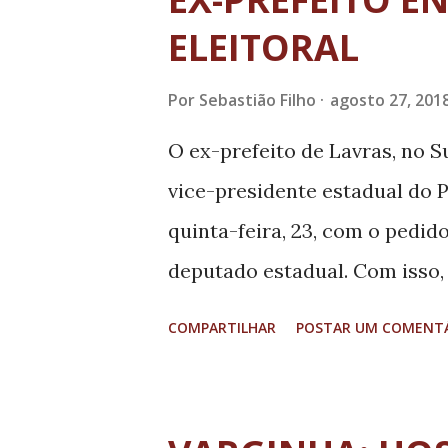
t
a
ELEITORAL
g
Por
Sebastião Filho
agosto 27, 201
e
n
O ex-prefeito de Lavras, no Su
s
vice-presidente estadual do 
quinta-feira, 23, com o pedid
deputado estadual. Com isso,
com a esposa, a deputada fed
COMPARTILHAR
POSTAR UM COMENT
a reeleição. Uma eventual ca
reviravolta no cenário eleitor
ainda será julgado pela Justiça