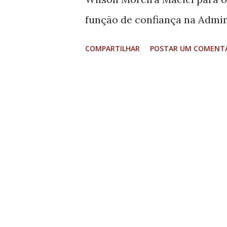
função de confiança na Admin
Minas Gerais e dos seus muni
COMPARTILHAR
POSTAR UM COMENT
unânime entre os sete consel
realizada na última quarta-fei
Viana, justificou o voto pela 
Moreira Maciel, verificada nã
também pela recorrência – c
atos ilegais e ilegítimos, con
acrescentou que sua proposta
repercussão social e moral d
público e o risco de repetição