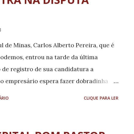
8
l de Minas, Carlos Alberto Pereira, que é
Podemos, entrou na tarde da última
o de registro de sua candidatura a
 o empresário espera fazer dobradinha
eral Dâmina Pereira (Podemos), que tenta
ÁRIO
CLIQUE PARA LER
ndidatura de Carlos Alberto dá mais
al de Lavras. O registro de candidatura
 Eleitoral.