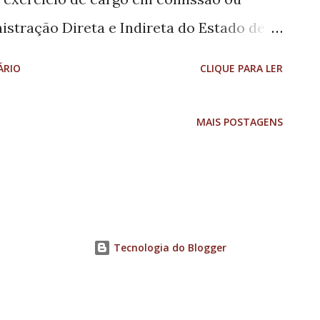
istração Direta e Indireta do Estado de
cípios durante cinco anos. A decisão foi
ÁRIO
CLIQUE PARA LER
heiros, tomada na sessão do Pleno
ra, 22. O relator do processo, José Alves
MAIS POSTAGENS
“gravidade das infrações do Sr. Wilson
o só pelos fatos apurados nesta TCE, mas
omo demonstrado anteriormente – de
figurando gestão irresponsável”. E
Tecnologia do Blogger
 levou em consideração “a relevância da
a conduta do responsável como gestor
 de atos contrários à finalidade pública”.