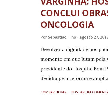
VARGINHA: HO
CONCLUI OBRA
ONCOLOGIA
Por
Sebastião Filho
agosto 27, 201
Devolver a dignidade aos pa
momento em que lutam pela v
presidente do Hospital Bom P
decidiu pela reforma e ampli
de Varginha, no Sul de Mina
COMPARTILHAR
POSTAR UM COMENT
“Essa era uma antiga aspiraçã
acalentávamos há tempos. Par