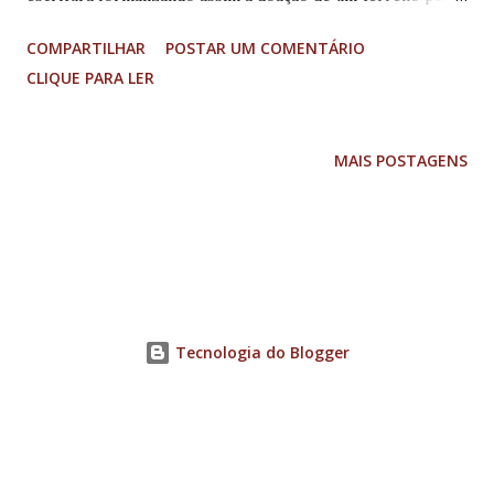
município para a construção da sede própria da entidade.
COMPARTILHAR
POSTAR UM COMENTÁRIO
Localizado na Rua do Comércio de Café, 185, no bairro
CLIQUE PARA LER
Jardim Andere, o terreno, que tem pouco mais de 1.000
metros, já está sendo limpo, recebeu as marcações da base
e passará por um processo de desaterramento para início
MAIS POSTAGENS
das obras. A rua faz cruzamento com a Alameda do Café,
local que abriga as principais empresas e escritórios do
agronegócio de café do país.
Tecnologia do Blogger