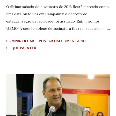
O último sábado de novembro de 2013 ficará marcado como
uma data histórica em Campanha: o decreto de
estadualização da faculdade foi assinado. Enfim, somos
UEMG! A sessão solene de assinatura foi realizada através
de videoconferência com o governador Antonio Anastasia,
COMPARTILHAR
POSTAR UM COMENTÁRIO
no salão nobre da faculdade em Campanha, berço do Sul de
CLIQUE PARA LER
Minas. Antes da assinatura, foi inaugurado o Memorial
Desembargador Manoel Maria Paiva de Vilhena (que foi o
fundador da faculdade), com um emocionado discurso de
uma de suas filhas, Eliza Vilhena. As autoridades presentes
foram homenageadas pela colaboração para que a
estadualização fosse concretizada. A Banda Marcial Irmão
Paulo também se apresentou, como forma de parabenizar a
instituição. Durante seus discursos, o prefeito Roberto
Silva e a professora Joana ressaltaram a importância da
estadualização para Campanha e região, e o grande avanço