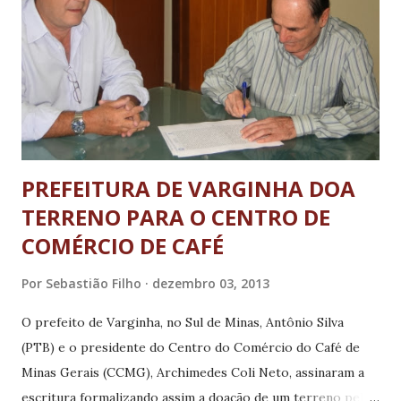
Marcão Oliveira (PT) destacou que “a equipe está bem
formatada e empenhada em conseguir bons recursos para
Monsenhor Paulo. A implementação deste projeto de
asfaltamento mostra que estamos trabalhando com
projetos que atendem a população e trazem mais infra
estru tura e boas condiçõe...
PREFEITURA DE VARGINHA DOA
TERRENO PARA O CENTRO DE
COMÉRCIO DE CAFÉ
Por
Sebastião Filho
dezembro 03, 2013
O prefeito de Varginha, no Sul de Minas, Antônio Silva
(PTB) e o presidente do Centro do Comércio do Café de
Minas Gerais (CCMG), Archimedes Coli Neto, assinaram a
escritura formalizando assim a doação de um terreno pelo