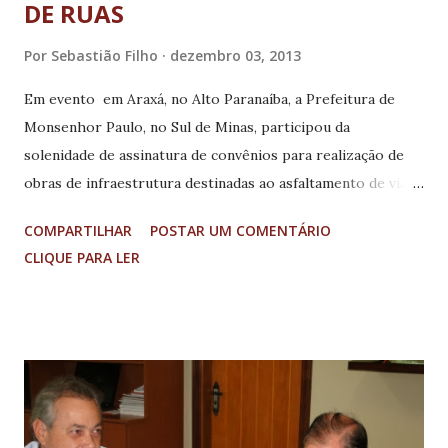
DE RUAS
Por
Sebastião Filho
dezembro 03, 2013
Em evento em Araxá, no Alto Paranaíba, a Prefeitura de
Monsenhor Paulo, no Sul de Minas, participou da
solenidade de assinatura de convênios para realização de
obras de infraestrutura destinadas ao asfaltamento de vias
da cidade. A iniciativa do município traz, no projeto
COMPARTILHAR
POSTAR UM COMENTÁRIO
contemplado pelo Programa Apoio para o
CLIQUE PARA LER
Desenvolvimento Municipal, Gestão e Transferência de
Recursos (Pró-Município), a aplicação de 1113m de asfalto
em ruas ainda sem pavimentação nos bairros Novo
Horizonte, Centro, Cohab, Nossa Senhora Aparecida,
Jardim Esplanada e Jardim Itália, com o valor de R$ 405mil.
Acompanhado de membros da equipe de Captação de
Recursos e Gestão de Projetos da prefeitura, o prefeito