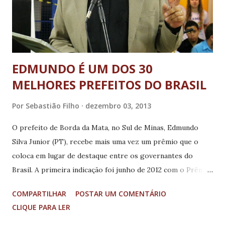
que a gratuidade do ensino superior significa para todo o
Sul de Minas. O prefeito completou: "Aproveito para...
EDMUNDO É UM DOS 30
MELHORES PREFEITOS DO BRASIL
Por
Sebastião Filho
dezembro 03, 2013
O prefeito de Borda da Mata, no Sul de Minas, Edmundo
Silva Junior (PT), recebe mais uma vez um prêmio que o
coloca em lugar de destaque entre os governantes do
Brasil. A primeira indicação foi junho de 2012 com o Prêmio
JK “Juscelino Kubitscheck”, o qual foi entregue aos 100
COMPARTILHAR
POSTAR UM COMENTÁRIO
prefeitos de todo o país que se destacaram na gestão dos
CLIQUE PARA LER
municípios. No final de 2012, o prefeito recebeu a indicação