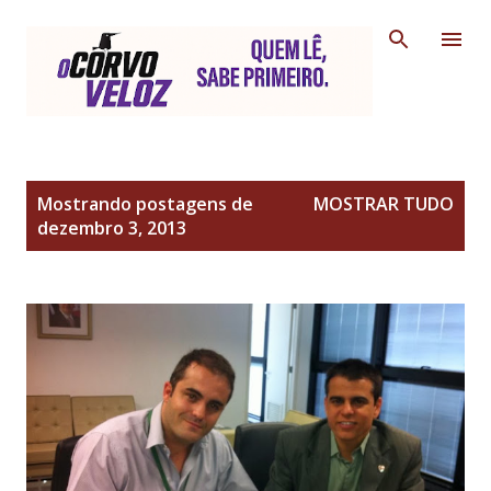
Pular para o conteúdo principal
P
Mostrando postagens de
MOSTRAR TUDO
o
dezembro 3, 2013
s
t
a
g
e
n
s