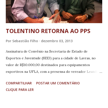
TOLENTINO RETORNA AO PPS
Por
Sebastião Filho
dezembro 03, 2013
Assinatura de Convênio na Secretaria de Estado de
Esportes e Juventude (SEEJ) para a cidade de Lavras, no
valor de R$10.000,00 destinados para equipamentos
esportivos na UFLA, com a presensa do vereador Leandro
Moretti Próximo de completar 10 anos de vida pública, o
COMPARTILHAR
POSTAR UM COMENTÁRIO
deputado estadual Fabiano Tolentino retoma suas origens e
CLIQUE PARA LER
se filia ao Partido Popular Socialista (PPS), sigla em que
começou sua carreira política. O parlamentar deixa o
Partido Social Democrático (PSD), mas sem “fechar as