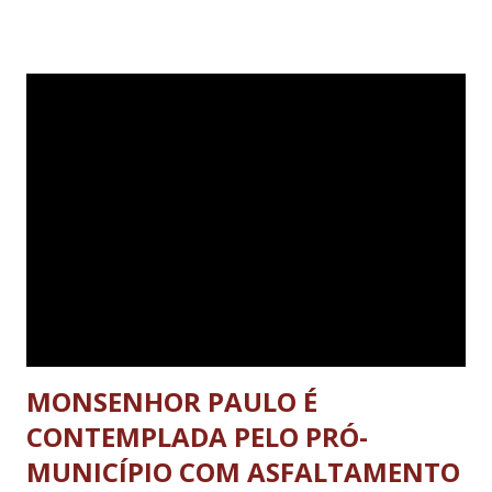
ao Troféu “Honra Municipalista”, entregue aos 50 gestores
que se destacaram no país. Em outubro de 2013, recebeu a
homenagem Ordem do Mérito Legislativo da Assembléia
Legislativa de Minas Gerais (ALMG) e mais recentemente,
em 20 de novembro deste ano, foi agraciado com o Prêmio
Juscelino Kubitscheck pela empresa Premium Brasil. De
acordo com a empresa responsável pela pesquisa, para se
chegar ao nome dos 30 prefeitos eleitos para receber o
prêmio, foram cerca de seis meses de estudo em sites
governamentais, leis de responsabilidades fiscais, como
também aprovação junto ao Tribun...
MONSENHOR PAULO É
CONTEMPLADA PELO PRÓ-
MUNICÍPIO COM ASFALTAMENTO