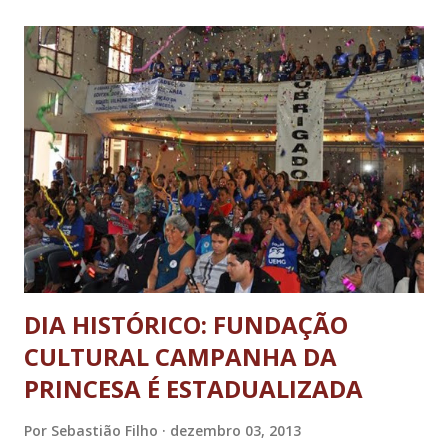
portas”. “A mudança de partido é válida e até importante no
cenário político, porque representa tanto adequações
ideológicas quanto coerência no mandato”, explica. As
negociações com o PPS já estavam sendo feitas há algum
tempo, inclusive com outros partidos interessados na vinda
do parlamentar. “Estamos ainda no nosso primeiro mandato
como deputado estadual, mas nos empenhamos ao máximo
para fazer o melhor. Acredito que os convites que recebi
de outros partidos sejam justamente o reconheciment...
DIA HISTÓRICO: FUNDAÇÃO
CULTURAL CAMPANHA DA
PRINCESA É ESTADUALIZADA
Por
Sebastião Filho
dezembro 03, 2013