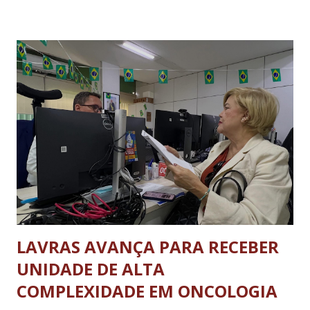
para a expansão dos cursos recém-criados. Outro destaque
é a articulação para a liberação de recursos destinados à
modernização da Universidade. A UFLA trabalha para
assegurar cerca de R$ 13 milhões em novos equipamentos
para os cursos implantados recentemente, somados aos R$
10 milhões já destinados para laboratórios e infraestrutura
dos câmpus de Lavras e São Sebastião do Paraíso. Os
investimentos permitirão mais tecnologia, inovação e
melhores condições de ensino, pesquisa e extensão para
milhares de estudantes. As reuniões também consolidaram
avanços ...
LAVRAS AVANÇA PARA RECEBER
UNIDADE DE ALTA
COMPLEXIDADE EM ONCOLOGIA