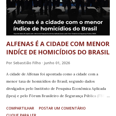
reduzindo a necessidade de deslocamentos para centros
mais distantes e ampliando o acesso à assistência de alta
complexidade. A expectativa é que a publicação da portaria
ministerial ocorra nos próximos dias, consolidando ...
ALFENAS É A CIDADE COM MENOR
INDÍCE DE HOMICÍDIOS DO BRASIL
Por
Sebastião Filho
junho 01, 2026
A cidade de Alfenas foi apontada como a cidade com a
menor taxa de homicídios do Brasil, segundo dados
divulgados pelo Instituto de Pesquisa Econômica Aplicada
(Ipea) e pelo Fórum Brasileiro de Segurança Pública (FBSP).
Com 81.950 habitantes, o município registrou apenas 1
COMPARTILHAR
POSTAR UM COMENTÁRIO
homicídio em 2024, alcançando a taxa de 1,2 homicídios por
CLIQUE PARA LER