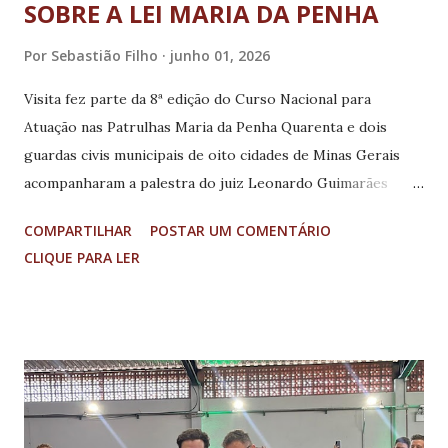
SOBRE A LEI MARIA DA PENHA
Por
Sebastião Filho
junho 01, 2026
Visita fez parte da 8ª edição do Curso Nacional para
Atuação nas Patrulhas Maria da Penha Quarenta e dois
guardas civis municipais de oito cidades de Minas Gerais
acompanharam a palestra do juiz Leonardo Guimarães
Moreira Guardas Civis Municipais (GCM) de oito cidades
COMPARTILHAR
POSTAR UM COMENTÁRIO
mineiras participaram, nesta sexta-feira (29/5), de uma
CLIQUE PARA LER
visita técnica aos Juizados de Violência Doméstica e
Familiar contra a Mulher (Juvids) da Comarca de Belo
Horizonte para capacitação sobre a Lei Maria da Penha (
Lei nº 11.340/2006 ). A visita faz parte da 8ª edição do
Curso Nacional para Atuação nas Patrulhas Maria da Penha,
promovido pela Secretaria Nacional de Segurança Pública
(Senasp). As Patrulhas Maria da Penha são unidades