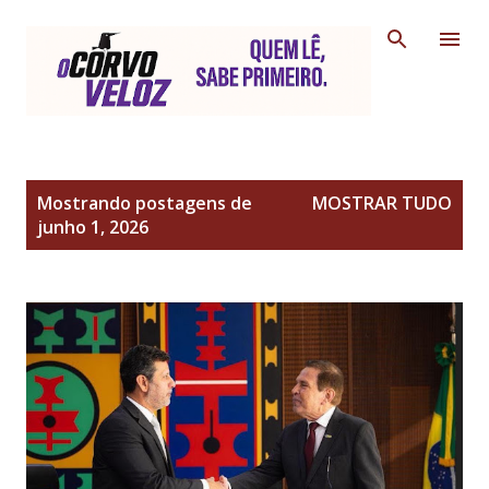
Pular para o conteúdo principal
P
Mostrando postagens de
MOSTRAR TUDO
o
junho 1, 2026
s
t
a
g
e
n
s