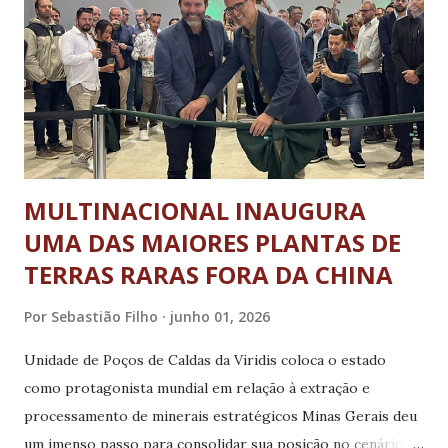
integradas da Polícia Militar e de Guardas Municipais
focadas em proteger mulheres vítimas de violência
doméstica. Elas realizam visitas periódicas para fiscalizar o
cumprimento de medidas protetivas e orientar vítimas e
autores de violência doméstica, prevenindo a reincidência
de violência...
MULTINACIONAL INAUGURA
UMA DAS MAIORES PLANTAS DE
TERRAS RARAS FORA DA CHINA
Por
Sebastião Filho
junho 01, 2026
Unidade de Poços de Caldas da Viridis coloca o estado
como protagonista mundial em relação à extração e
processamento de minerais estratégicos Minas Gerais deu
um imenso passo para consolidar sua posição no cenário