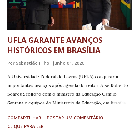
UFLA GARANTE AVANÇOS
HISTÓRICOS EM BRASÍLIA
Por
Sebastião Filho
junho 01, 2026
A Universidade Federal de Lavras (UFLA) conquistou
importantes avanços após agenda do reitor José Roberto
Soares Scolforo com o ministro da Educação Camilo
Santana e equipes do Ministério da Educação, em Brasília.
Entre os resultados mais expressivos estão a previsão de
COMPARTILHAR
POSTAR UM COMENTÁRIO
chegada de 70 novos professores, além da ampliação do
CLIQUE PARA LER
quadro técnico-administrativo, fortalecendo a estrutura
acadêmica da instituição e garantindo melhores condições