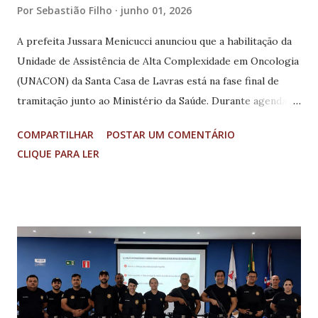
Por
Sebastião Filho
junho 01, 2026
A prefeita Jussara Menicucci anunciou que a habilitação da
Unidade de Assistência de Alta Complexidade em Oncologia
(UNACON) da Santa Casa de Lavras está na fase final de
tramitação junto ao Ministério da Saúde. Durante agenda
em Brasília, a chefe do Executivo municipal destacou que
COMPARTILHAR
POSTAR UM COMENTÁRIO
foram concluídos os últimos encaminhamentos necessários
CLIQUE PARA LER
para a publicação da portaria que permitirá a implantação
do serviço, considerado um marco para a saúde pública
regional. Segundo a prefeita, a instalação da UNACON
representará um avanço significativo no atendimento aos
pacientes oncológicos de Lavras e de dezenas de
municípios do entorno. Com a habilitação, a cidade passará
a contar com uma estrutura especializada para diagnóstico,
tratamento e acompanhamento de pessoas com câncer,