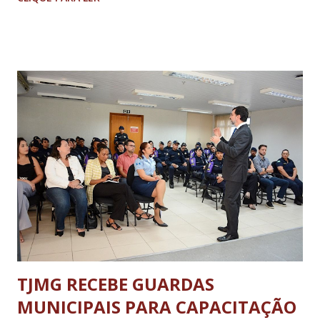
100 mil habitantes, a menor do país. Confira o ranking
completo das cidades com as maiores e menores taxas de
homicídio do país:
https://s3.glbimg.com/v1/AUTH_31cf735cdabe48618a34de
83ff36abb6/g1-
dados/PDF/atlas_ranking%20_2024%20.pdf
TJMG RECEBE GUARDAS
MUNICIPAIS PARA CAPACITAÇÃO