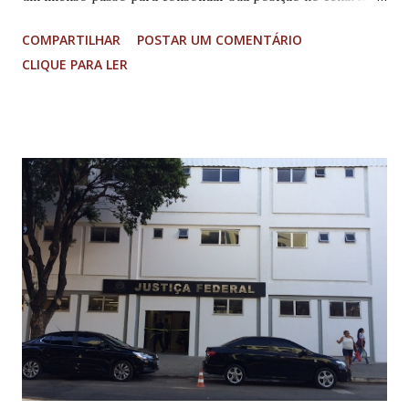
global em relação aos minerais estratégicos com a
COMPARTILHAR
POSTAR UM COMENTÁRIO
inauguração, nesta quinta-feira (28/5), do Centro de
CLIQUE PARA LER
Pesquisa e Processamento de Terras Raras (CPTR) da
Viridis, em Poços de Caldas, no Sul do estado. A unidade é
considerada uma das maiores plantas semi-industriais
demonstrativas de processamento contínuo de argilas
iônicas para produção de carbonato misto de terras raras
(MREC) fora da China, país que atualmente domina a cadeia
global de refino e processamento desses minerais
estratégicos. O empreendimento integra o Projeto
Colossus, conduzido pela mineradora australiana Viridis em
Minas Gerais, que já recebeu investimentos de
aproximadamente R$ 200 milhões. A inauguração da planta
representa uma etapa decisiva para a implantação da futura
operação industrial no estado, cuj...