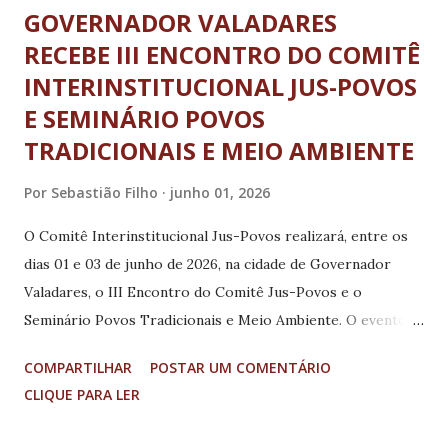
GOVERNADOR VALADARES
RECEBE III ENCONTRO DO COMITÊ
INTERINSTITUCIONAL JUS-POVOS
E SEMINÁRIO POVOS
TRADICIONAIS E MEIO AMBIENTE
Por
Sebastião Filho
junho 01, 2026
O Comitê Interinstitucional Jus-Povos realizará, entre os
dias 01 e 03 de junho de 2026, na cidade de Governador
Valadares, o III Encontro do Comitê Jus-Povos e o
Seminário Povos Tradicionais e Meio Ambiente. O evento
reunirá representantes do sistema de justiça, lideranças de
COMPARTILHAR
POSTAR UM COMENTÁRIO
povos indígenas e quilombolas, pesquisadores e
CLIQUE PARA LER
autoridades institucionais, com o objetivo de fortalecer o
diálogo interinstitucional e debater os impactos