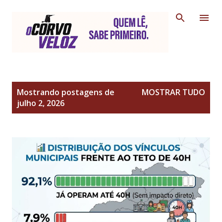
Pular para o conteúdo principal
P
Mostrando postagens de
MOSTRAR TUDO
o
julho 2, 2026
s
t
a
g
e
n
s