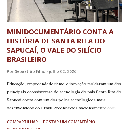
o município também foi destaque na Jornada de Educação
Alimentar e Nutricional, se...
MINIDOCUMENTÁRIO CONTA A
HISTÓRIA DE SANTA RITA DO
SAPUCAÍ, O VALE DO SILÍCIO
BRASILEIRO
Por
Sebastião Filho
julho 02, 2026
Educação, empreendedorismo e inovação moldaram um dos
principais ecossistemas de tecnologia do país Santa Rita do
Sapucaí conta com um dos polos tecnológicos mais
desenvolvidos do Brasil Reconhecida nacionalmente como o
“Vale da Eletrônica”, Santa Rita do Sapucaí, no Sul de Minas
COMPARTILHAR
POSTAR UM COMENTÁRIO
Gerais, se consolidou ao longo das últimas décadas como