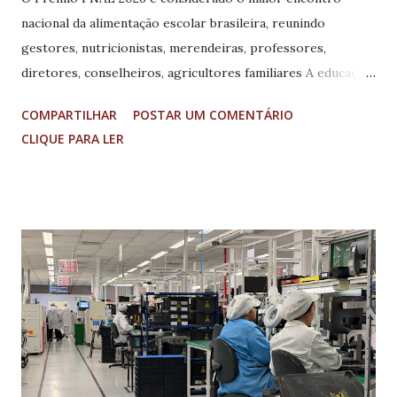
nacional da alimentação escolar brasileira, reunindo
gestores, nutricionistas, merendeiras, professores,
diretores, conselheiros, agricultores familiares A educação
de Alfenas mais uma vez ganhou destaque em âmbito
COMPARTILHAR
POSTAR UM COMENTÁRIO
nacional. O município representou Minas Gerais na
CLIQUE PARA LER
cerimônia de premiação do Prêmio PNAE 2026 e da Jornada
de Educação Alimentar e Nutricional, realizada na quarta-
feira (23/06), em Brasília, promovida pelo Fundo Nacional
de Desenvolvimento da Educação (FNDE). Alfenas
conquistou o 1º lugar no concurso “Melhores Receitas da
Alimentação Escolar” – 3ª edição, com a receita “Tabule
Mineiro”, elaborada pela merendeira Maria Auxiliadora
(Dora). Representaram o município na premiação a
nutricionista responsável técnica da Alimentação Escolar,
Rafaela Bergmann, e a diretora do EMEI Raios de Sol,
Gislene dos Reis Oliveira. Além da conquista gastronômica,