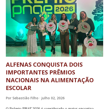
das Forças Armadas e das Forças Auxiliares, destacando-se
pelo elevado nível de conhecimento e pelo espírito de
equipe. A cerimônia evidenciou o reconhecimento ao
mérito, ao profissionalismo e ao compromisso com os
valores do Exército Brasileiro, reforçando a importância da
dedicação e da excelência na formação dos futuros
sargentos e no desenvolvimento da carreira militar.
ALFENAS CONQUISTA DOIS
IMPORTANTES PRÊMIOS
NACIONAIS NA ALIMENTAÇÃO
ESCOLAR
Por
Sebastião Filho
julho 02, 2026
O Prêmio PNAE 2026 é considerado o maior encontro