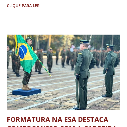
Proposta de Emenda à Constituição (PEC) de redução da
CLIQUE PARA LER
jornada máxima de trabalho de 44 para 40 horas semanais,
buscando instituir a obrigatoriedade da escala de cinco dias
de trabalho por dois de descanso (5X2). Atento à esta
questão de interesse nacional, o Tribunal de Contas do
Estado de Minas Gerais (TCEMG) acaba de divulgar estudo
sobre os vínculos e cargas de trabalho nas prefeituras
mineiras. O relatório técnico , recém-produzido pela
Diretoria de Fiscalização Integrada e Inteligência (Suricato)
da Casa de Contas mineira, traz um diagnóstico impactante:
a expressiva maioria do funcionalismo público municipal
mineiro já atua dentro do limite de horas semanais
trabalhadas proposto pelo governo federal. De um
univers...
FORMATURA NA ESA DESTACA