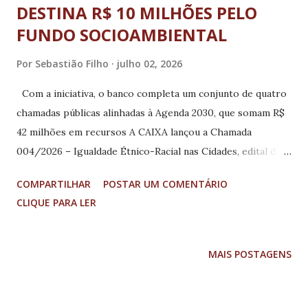
DESTINA R$ 10 MILHÕES PELO
FUNDO SOCIOAMBIENTAL
Por
Sebastião Filho
julho 02, 2026
Com a iniciativa, o banco completa um conjunto de quatro
chamadas públicas alinhadas à Agenda 2030, que somam R$
42 milhões em recursos A CAIXA lançou a Chamada
004/2026 – Igualdade Étnico-Racial nas Cidades, edital do
Fundo Socioambiental (FSA) que destina até R$ 10 milhões a
COMPARTILHAR
POSTAR UM COMENTÁRIO
projetos urbanos de promoção da igualdade étnico-racial.
CLIQUE PARA LER
Cada proposta deve solicitar entre R$ 1,5 milhão e R$ 2,5
milhões, dentro do limite total previsto no edital. As
inscrições devem ser feitas na página da CAIXA até as 18h
MAIS POSTAGENS
de 31 de julho de 2026, no horário de Brasília. Inspirada no
ODS 18 – Igualdade Étnico-Racial, os projetos devem
apresentar soluções que possam ser aplicadas nos