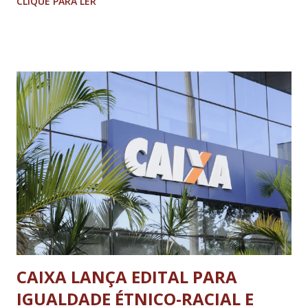
CLIQUE PARA LER
um dos mais importantes polos de inovação e tecnologia
do país. Uma história moldada pela junção estratégica de
elementos fundamentais ao desenvolvimento econômico:
educação, empreendedorismo e cooperação, como mostra
o minidocumentário Histórias de Sucesso, produzido pelo
Sebrae Minas. Acesse o link para assistir aos episódios
Com cerca de 160 empresas de base tecnológica, 50
startups e uma cadeia produtiva que conecta pesquisa,
desenvolvimento e indústria, o município de pouco mais de
40 mil habitantes se consolidou em um ambiente favorável à
inovação e à geração de negócios. O resultado é um
ecossistema que se destaca pela criação de soluções
tecnológ...
CAIXA LANÇA EDITAL PARA
IGUALDADE ÉTNICO-RACIAL E