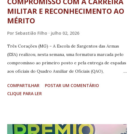
COMPROMISSO COM A CARREIRA
MILITAR E RECONHECIMENTO AO
MÉRITO
Por
Sebastião Filho
julho 02, 2026
Três Corações (MG) – A Escola de Sargentos das Armas
(ESA) realizou, nesta semana, uma formatura marcada pelo
compromisso ao primeiro posto e pela entrega de espadas
aos oficiais do Quadro Auxiliar de Oficiais (QAO),
simbolizando o início de uma nova etapa na carreira militar.
COMPARTILHAR
POSTAR UM COMENTÁRIO
Durante a solenidade, também foram homenageados os
CLIQUE PARA LER
integrantes da equipe Sargento Max Wolff Filho, em
reconhecimento à conquista do 3º lugar no 1º Campeonato
Brasileiro de História Militar, realizado na Academia Militar
das Agulhas Negras (AMAN). Representando a ESA, a equipe
participou da competição ao lado de escolas de formação