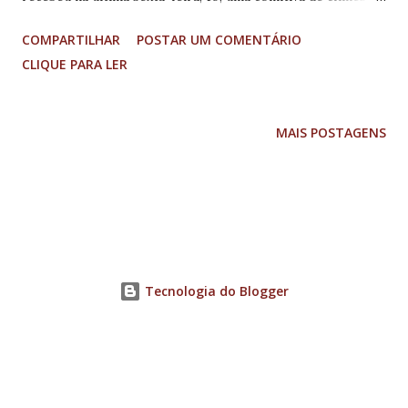
de Guangzhou, capital e maior cidade da província de
COMPARTILHAR
POSTAR UM COMENTÁRIO
Guangdong. Durante o encontro realizado no Palácio da
CLIQUE PARA LER
Liberdade, em Belo Horizonte, o secretário deixou uma
mensagem do governador Fernando Pimentel e destacou a
produção do café, cujo consumo tem crescido na China,
MAIS POSTAGENS
segundo a própria comitiva. Antes do encontro com o
secretário, os chineses participaram de reunião com
representantes da Secretaria de Estado de Agricultura,
Pecuária e Abastecimento (Seapa), da Agência de Promoção
de Investimento e Comércio Exterior de Minas Gerais
(Indi), do Instituto Mineiro de Agropecuária (IMA) e do
Tecnologia do Blogger
Instituto de Metrologia e Qualidade do Estado de Minas
Gerais (Ipem). A visita dos chineses teve como foco
principal a certificação de produtos. O tema f...