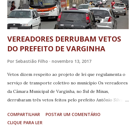
VEREADORES DERRUBAM VETOS
DO PREFEITO DE VARGINHA
Por
Sebastião Filho
novembro 13, 2017
Vetos dizem respeito ao projeto de lei que regulamenta o
serviço de transporte coletivo no município Os vereadores
da Câmara Municipal de Varginha, no Sul de Minas,
derrubaram três vetos feitos pelo prefeito Antônio Silva
(PTB) às emendas de autoria do Legislativo no projeto de
COMPARTILHAR
POSTAR UM COMENTÁRIO
lei que regulamenta o serviço de transporte coletivo no
CLIQUE PARA LER
município. Explicando essa tramitação desde o início, em
maio deste ano, o Projeto de Lei nº 27/2017, que tem o