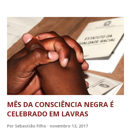
objetivo atualizar a legislação sobre a prestação do serviço
público de transporte coletivo no âmbito, deu entrada na
Câmara. Durante a tramitação do referido projeto, os
vereadores promoveram audiência pública, diligências e
estudos antes de coloca-lo em votação. E para garantir a
qualidade do serviço prestado à população e atender às
solicitações dos usuários do serviço, os vereadores
também apresentaram 10 emendas, que foram aprovadas e
anexadas ao Projeto. Desta forma, o projeto emendado foi
aprovado e encami...
MÊS DA CONSCIÊNCIA NEGRA É
CELEBRADO EM LAVRAS
Por
Sebastião Filho
novembro 13, 2017