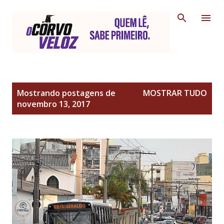
Pular para o conteúdo principal
P
Mostrando postagens de
MOSTRAR TUDO
o
novembro 13, 2017
s
t
a
g
e
n
s