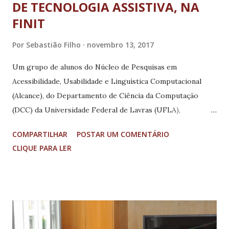
DE TECNOLOGIA ASSISTIVA, NA
FINIT
Por
Sebastião Filho
novembro 13, 2017
Um grupo de alunos do Núcleo de Pesquisas em
Acessibilidade, Usabilidade e Linguística Computacional
(Alcance), do Departamento de Ciência da Computação
(DCC) da Universidade Federal de Lavras (UFLA),
conquistou o segundo lugar em um Hackaton promovido
COMPARTILHAR
POSTAR UM COMENTÁRIO
pela Rede Mineira de Tecnologia Assistiva (RMTA), do
CLIQUE PARA LER
Governo do Estado de Minas Gerais. O desafio foi
realizado como parte da Campus Party MG, no âmbito da
segunda edição da Feira Internacional de Negócios,
Inovação e Tecnologia (Finit), promovida pelo governo
estadual entre 31 de outubro e 4 de novembro de 2017, em
Belo Horizonte. Hackaton é um evento no qual