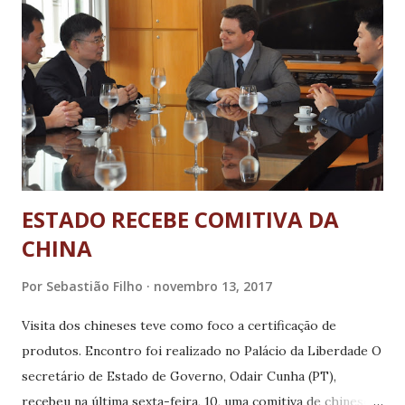
profissionais ligados a desenvolvimento de softwares
devem desenvolver um sistema que atenda a uma demanda,
ou projetos inovadores e utilizáveis. Nesse caso, o
Hackatech Assistivo foi promovido pela RMTA com o
desafio: “Desenvolva soluções em Tecnologia Assistiva para
as pessoas com deficiência e mobilidade reduzida em favor
do seu crescimento e autonomia na soci...
ESTADO RECEBE COMITIVA DA
CHINA
Por
Sebastião Filho
novembro 13, 2017
Visita dos chineses teve como foco a certificação de
produtos. Encontro foi realizado no Palácio da Liberdade O
secretário de Estado de Governo, Odair Cunha (PT),
recebeu na última sexta-feira, 10, uma comitiva de chineses