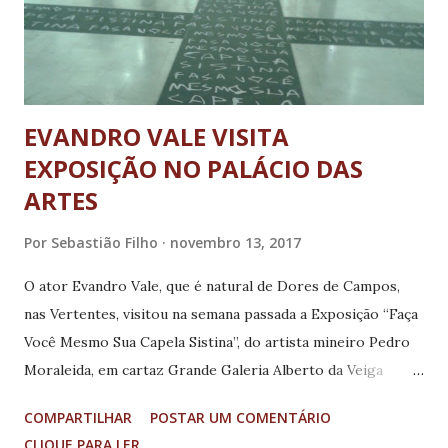
discriminação por parte da polícia, identificação de etnias,
moda e beleza negra, etc. Em La...
EVANDRO VALE VISITA
EXPOSIÇÃO NO PALÁCIO DAS
ARTES
Por
Sebastião Filho
novembro 13, 2017
O ator Evandro Vale, que é natural de Dores de Campos,
nas Vertentes, visitou na semana passada a Exposição “Faça
Você Mesmo Sua Capela Sistina”, do artista mineiro Pedro
Moraleida, em cartaz Grande Galeria Alberto da Veiga
Guignard, no Palácio das Artes Palácio das Artes, em Belo
COMPARTILHAR
POSTAR UM COMENTÁRIO
Horizonte. Os mais de 130 trabalhos expostos já atraíram,
CLIQUE PARA LER