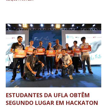
em apenas 30 dias de exposição, um público de mais de 6
mil pessoas. A exposição é destinada a maiores de 18 anos.
"É inegável que a capela sistina no Vaticano é um centro
cultural de todo o mundo. Fui ao museu no Palácio das
Artes em BH, onde tive o privilégio de prestigiar a tão
famosa obra de arte a qual gerou uma polêmica entre os
religiosos", destaca Evandro Vale, que tem passagens por
novelas na Rede Globo e na Record, sendo que inclusive
nesta última emissora já interpretou papéis em tramas que
envolvem temas bíblicos. Na noite do dia 9 de outubro,
centenas de pessoas compareceram a entrada do Palácio
das Artes para ma...
ESTUDANTES DA UFLA OBTÊM
SEGUNDO LUGAR EM HACKATON