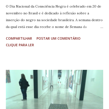
O Dia Nacional da Consciência Negra é celebrado em 20 de
novembro no Brasil e é dedicado à reflexão sobre a
inserção do negro na sociedade brasileira. A semana dentro
da qual está esse dia recebe o nome de Semana da
Consciência Negra e o mês em que está inserida a data é
COMPARTILHAR
POSTAR UM COMENTÁRIO
lembrado como Novembro Negro. A data foi escolhida por
CLIQUE PARA LER
coincidir com o dia da morte de Zumbi dos Palmares, em
1695. O Dia da Consciência Negra procura ser uma data
para se lembrar da resistência do negro à escravidão de
forma geral, desde o primeiro transporte de africanos para
o solo brasileiro (1549). Durante o mês, diversas entidades,
instituições e atores sociais organizam palestras e eventos
educativos, priorizando questões para todas as gerações.
Outros temas debatidos pela comunidade negra e que
ganham evidência neste dia são: inserção do negro no
mercado de trabalho, cotas universitárias, se há