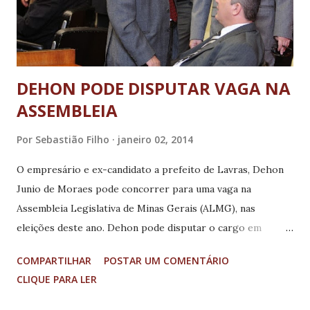
DEHON PODE DISPUTAR VAGA NA
ASSEMBLEIA
Por
Sebastião Filho
janeiro 02, 2014
O empresário e ex-candidato a prefeito de Lavras, Dehon
Junio de Moraes pode concorrer para uma vaga na
Assembleia Legislativa de Minas Gerais (ALMG), nas
eleições deste ano. Dehon pode disputar o cargo em
dobradinha com o ex-prefeito Carlos Alberto Pereira
COMPARTILHAR
POSTAR UM COMENTÁRIO
(PMN), que vai concorrer ao cargo de deputado federal.
CLIQUE PARA LER
Além de Dehon e Carlos Alberto, em Lavras, no Sul de
Minas, também vai disputar as eleições deste ano, o