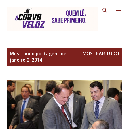
Pular para o conteúdo principal
P
Mostrando postagens de
MOSTRAR TUDO
o
janeiro 2, 2014
s
t
a
g
e
n
s