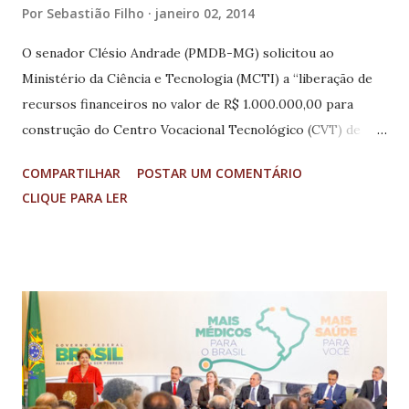
Por
Sebastião Filho
janeiro 02, 2014
O senador Clésio Andrade (PMDB-MG) solicitou ao
Ministério da Ciência e Tecnologia (MCTI) a “liberação de
recursos financeiros no valor de R$ 1.000.000,00 para
construção do Centro Vocacional Tecnológico (CVT) de
Campo Belo, Minas Gerais”. Os recursos solicitados pelo
COMPARTILHAR
POSTAR UM COMENTÁRIO
senador Clésio Andrade são provenientes do Fundo
CLIQUE PARA LER
Nacional de Desenvolvimento Científico e Tecnológico
(FNDCT) e se destinam, segundo a petição ao ministro
Marco Antônio Raupp, da Ciência e Tecnologia, à
“estruturação e expansão das atividades de extensão
tecnológica para inclusão social e desenvolvimento
sustentável, habilitando a formação de mão de obra
qualificada indispensável ao desenvolvimento das economias
regionais”. O senador Clésio Andrade também tem