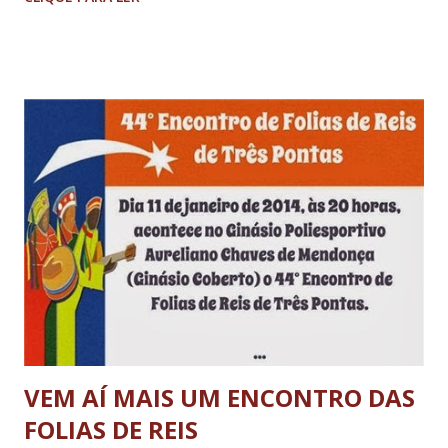
Deymann tem 29 anos e ocupa uma das vagas
remanescentes do município, ou seja, aquela que não foi
preenchida por médicos locais. Ele veio de Havana,
juntamente com outros mil médicos, e participou de
treinamentos e integração, em Brasília, durante três
semanas. No Brasil, os cubanos já atendem a cerca de 23
milhões de pessoas, principalmente em áreas de
vulnerabilidade social. Para a subsecretária de Promoção e
Ações em Saúde, Queila Cristina Souza, a chegada do
médico é muito importante e vai de encontro ao objetivo
da atual gestão, que é fortalecer a atenção primária.
“Temos dificuldade de contratação para cumprir a carga
horária, que é de 40 horas semanais. Por isso, foi ...
VEM AÍ MAIS UM ENCONTRO DAS
FOLIAS DE REIS