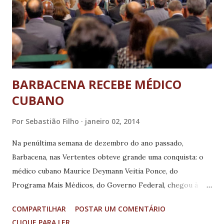
propostas em tramitação no Senado Federal que
promovem a elevação da distribuição de recursos
tributários diretamente aos municípios, para que as
prefeituras tenham maior autonomia e independência para
investimentos prioritários no atendimento aos seus
morado...
BARBACENA RECEBE MÉDICO
CUBANO
Por
Sebastião Filho
janeiro 02, 2014
Na penúltima semana de dezembro do ano passado,
Barbacena, nas Vertentes obteve grande uma conquista: o
médico cubano Maurice Deymann Veitia Ponce, do
Programa Mais Médicos, do Governo Federal, chegou à
cidade. A partir desde mês, ele assume as atividades na
COMPARTILHAR
POSTAR UM COMENTÁRIO
Unidade Básica de Saúde de Correia de Almeida. Maurice
CLIQUE PARA LER