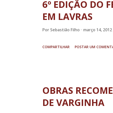
6º EDIÇÃO DO 
de informática, incentivo às a
EM LAVRAS
diversos esportes, além de es
jovens. Abrindo a aula inaugur
Por
Sebastião Filho
março 14, 2012
Ximenes (PSDB) parabenizou o
COMPARTILHAR
POSTAR UM COMENT
agradecendo a ESA pela possi
aos pais aqui presentes pela 
lhes garanto que estaremos fa
OBRAS RECOM
DE VARGINHA