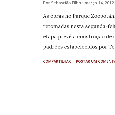
Por
Sebastião Filho
março 14, 2012
As obras no Parque Zoobotân
retomadas nesta segunda-feira
etapa prevê a construção de o
padrões estabelecidos por T
entre a Prefeitura de Varginh
COMPARTILHAR
POSTAR UM COMENT
manutenção de cercas e cante
parque já foi concluído. Seg
Henrique Lemes Tavares, a co
junho de 2012. O zoológico se
intervenções dessa fase das 