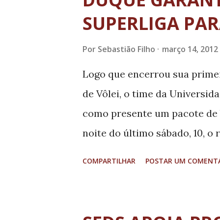
t
a
SUPERLIGA PAR
g
Por
Sebastião Filho
março 14, 2012
e
n
Logo que encerrou sua primei
s
de Vôlei, o time da Universid
como presente um pacote de b
noite do último sábado, 10, o
ampliação do ginásio da Facu
COMPARTILHAR
POSTAR UM COMENT
capacidade de 2.600 pessoas.
garantia de permanência da eq
“Enquanto eu for reitor, o vôl