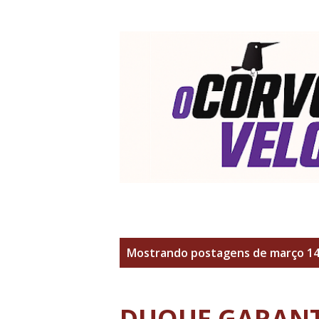
P
Mostrando postagens de março 14
o
s
DUQUE GARANT