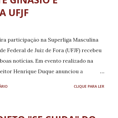
A UFJF
ra participação na Superliga Masculina
ade Federal de Juiz de Fora (UFJF) recebeu
oas notícias. Em evento realizado na
 reitor Henrique Duque anunciou a
ldade de Educação Física para uma
ÁRIO
CLIQUE PARA LER
 A medida foi divulgada como parte da
uipe na elite do vôlei nacional.
ei continua”, afirmou Duque. A