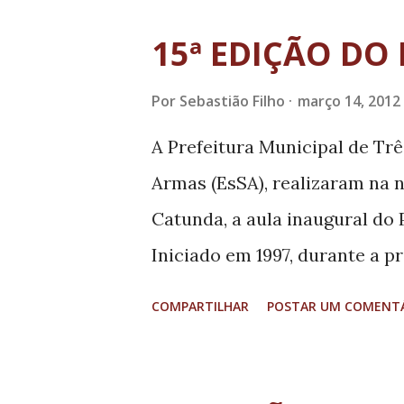
Sedese e entregues para repr
15ª EDIÇÃO DO
também assistiram a uma apr
Por
Sebastião Filho
março 14, 2012
um desfile de cortes e pente
“O evento de hoje marca ai
A Prefeitura Municipal de Tr
Dia Internacional da Mulher 
Armas (EsSA), realizaram na n
realizadas em parceria com a
Catunda, a aula inaugural do 
Desenvolvimento Social”, exp
Iniciado em 1997, durante a p
Prisional (Suapi), Murilo Andr
Projeto Integração tem por f
COMPARTILHAR
POSTAR UM COMENT
atividade do proje...
participantes o acesso à prát
esportivas. Terá a duração de
12h às 18h, na ESA, oferecend