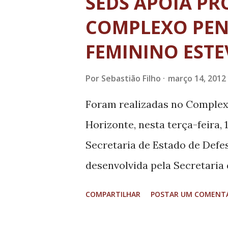
SEDS APOIA PR
manutenção do time e as obra
COMPLEXO PEN
acordo com o reitor, são um
FEMININO ESTE
que o projeto recebeu da torc
em relação à capacidade dos g
Por
Sebastião Filho
março 14, 2012
realizada no sábado, os tor
Foram realizadas no Complexo
direito a históricos 10 minuto
Horizonte, nesta terça-feira, 
time!”, cartazes personalizad
Secretaria de Estado de Defesa
nenhu...
desenvolvida pela Secretaria
(Sedese), que tem o objetivo 
COMPARTILHAR
POSTAR UM COMENT
reinserção social, por meio de
Cerca de 250 detentas recebe