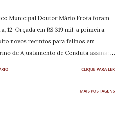
ico Municipal Doutor Mário Frota foram
, 12. Orçada em R$ 319 mil, a primeira
ito novos recintos para felinos em
ermo de Ajustamento de Conduta assinado
a e o Ibama. Também será feita a
ÁRIO
CLIQUE PARA LER
iros. O muro na parte dos fundos do
undo o secretário de Turismo e Comércio,
MAIS POSTAGENS
nclusão dessa etapa está prevista para
rá reaberto para visitas assim que as
obras estiverem concluídas. O projeto de