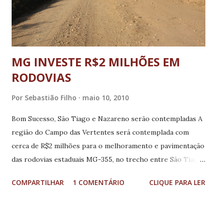
MG INVESTE R$2 MILHÕES EM
RODOVIAS
Por
Sebastião Filho
maio 10, 2010
Bom Sucesso, São Tiago e Nazareno serão contempladas A
região do Campo das Vertentes será contemplada com
cerca de R$2 milhões para o melhoramento e pavimentação
das rodovias estaduais MG-355, no trecho entre São Tiago,
Mercês de Água Limpa e Bom Sucesso, com 45 quilômetros
COMPARTILHAR
1 COMENTÁRIO
CLIQUE PARA LER
de extensão, e na LMG-841, que liga Mercês de Água Limpa
a Nazareno, em um percurso de 24 quilômetros. Os
recursos para obra serão provenientes do Tesouro