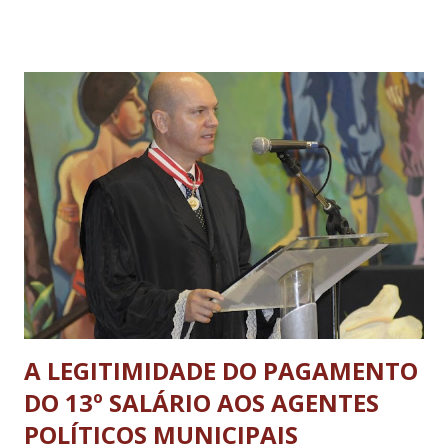
escolas e creches da rede. O projeto visa, além da doação
dos livros, promover a formação de 40 professores da
Rede Municipal, para melhor utilização do material através
de curso de “Contação de Histórias” realizado pelo
CENPEC. O material foi entregue pela professora do
projeto, Cristina Pires, à secretária municipal de educação,
professora Márcia Teresa de Abreu Coelho. Vale aqui ser
ressaltado, que o município de Três Corações é o único do
Estado de Minas Gerais a manter essa parceria com a
Fundação Volkswagen. O Projeto Entre na Roda foi criado
em 2003 e tem como principal o...
A LEGITIMIDADE DO PAGAMENTO
DO 13º SALÁRIO AOS AGENTES
POLÍTICOS MUNICIPAIS