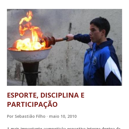
Estadual, de acordo com a assessoria de comunicação da
Secretaria de Estado de Transportes e Obras Públicas
(Setop). A assessoria informou ainda que o processo do
trecho entre Mercês de Água Limpa e Nazareno está mais
adiantado, pois o Governo de Minas já autorizou no dia 20
de abril a empresa Engenheiros e Economistas
Consultores (Enecom S.A.), ganhadora da licitação, a
começar a elaborar o projeto para a LMG-841 orçado em
quase R$800 mil. Já na MG-355, de 45 quilômetros, ainda
está sendo definido o valor que será disponibilizado para a
recuperação da via, i...
ESPORTE, DISCIPLINA E
PARTICIPAÇÃO
Por
Sebastião Filho
maio 10, 2010
A mais importante competição esportiva interna dentro da