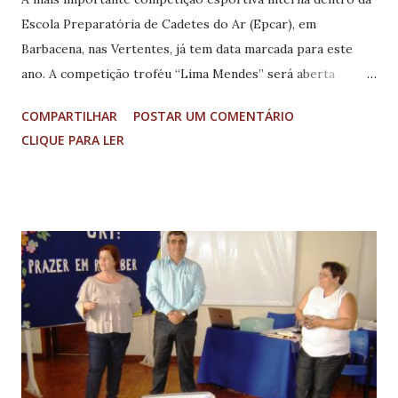
Escola Preparatória de Cadetes do Ar (Epcar), em
Barbacena, nas Vertentes, já tem data marcada para este
ano. A competição troféu “Lima Mendes” será aberta
oficialmente às 2 horas e 15 minutos da tarde do dia 14, pelo
COMPARTILHAR
POSTAR UM COMENTÁRIO
comandante da instituição, brigadeiro do Ar Carlos Eurico
CLIQUE PARA LER
Peclat do Santos, ex-aluno da escola. O evento tem como
objetivo estimular a sã camaradagem entre os integrantes
dos três esquadrões da Escola Preparatória de Cadetes do
Ar. Nesta competição os alunos travam acirradas disputas
em 9 modalidades: Futebol, Voleibol, Basquetebol, Natação,
Xadrez, Judô, Tiro, Esgrima e participação dos alunos.
Alegres e entusiasmados, mas acima de tudo respeitando os
adversários, e colocando em plano superior a disciplina,
uma das regras básicas dentro de uma instituição militar,
quase 600 alunos distribuídos em 3 esquadrões (1º, 2º e 3º
anos) estão preparados para uma disputa acirrada durante