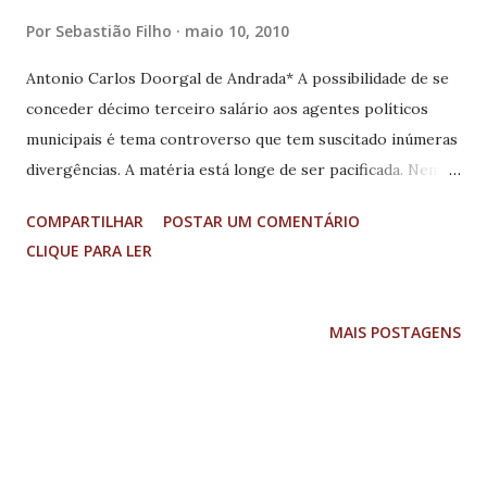
Por
Sebastião Filho
maio 10, 2010
Antonio Carlos Doorgal de Andrada* A possibilidade de se
conceder décimo terceiro salário aos agentes políticos
municipais é tema controverso que tem suscitado inúmeras
divergências. A matéria está longe de ser pacificada. Nem
por isso prevalece a impossibilidade de argumentação
COMPARTILHAR
POSTAR UM COMENTÁRIO
segura e clara sobre o tema, tendo como base a doutrina e
CLIQUE PARA LER
a jurisprudência pátrias. No âmbito da doutrina, José
Rubens Costa assevera que o art. 39, §4º, da CR/88 não
impede a decomposição da remuneração dos agentes
MAIS POSTAGENS
políticos em mais de doze parcelas anuais, pois a figura do
“subsídio fixado em parcela única” serve apenas para
atribuir um valor numérico como remuneração do agente
político, para observância de teto máximo do subsídio de
todos os agentes políticos e dos servidores públicos (art.