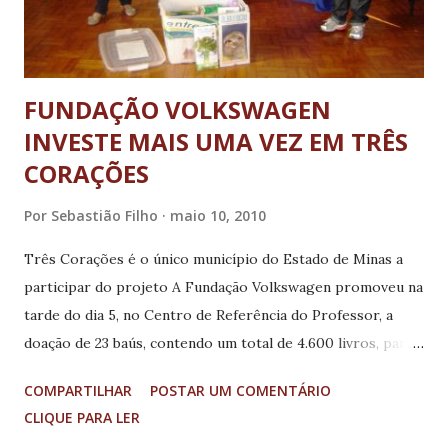
7 dias de competições. “Den...
FUNDAÇÃO VOLKSWAGEN
INVESTE MAIS UMA VEZ EM TRÊS
CORAÇÕES
Por
Sebastião Filho
maio 10, 2010
Três Corações é o único município do Estado de Minas a
participar do projeto A Fundação Volkswagen promoveu na
tarde do dia 5, no Centro de Referência do Professor, a
doação de 23 baús, contendo um total de 4.600 livros, para a
Secretaria Municipal de Educação, dentro do projeto
COMPARTILHAR
POSTAR UM COMENTÁRIO
“Entre na Roda Infantil”, de estímulo à literatura. Os baús,
CLIQUE PARA LER
com 200 livros cada, serão agora disponibilizados para as