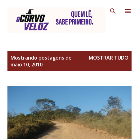
Pular para o conteúdo principal
P
Mostrando postagens de
MOSTRAR TUDO
o
maio 10, 2010
s
t
a
g
e
n
s