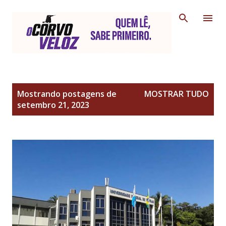
Pular para o conteúdo principal
P
Mostrando postagens de
MOSTRAR TUDO
o
setembro 21, 2023
s
t
a
g
e
n
s