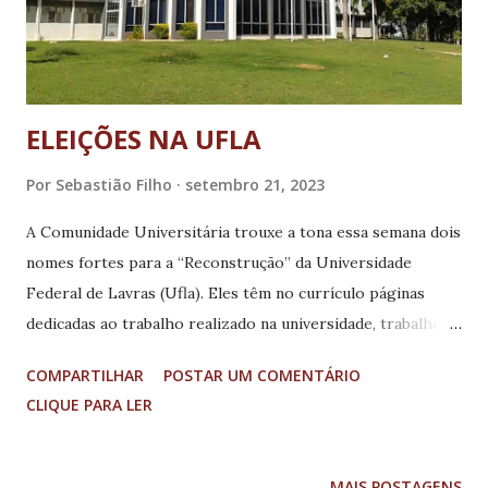
ELEIÇÕES NA UFLA
Por
Sebastião Filho
setembro 21, 2023
A Comunidade Universitária trouxe a tona essa semana dois
nomes fortes para a “Reconstrução” da Universidade
Federal de Lavras (Ufla). Eles têm no currículo páginas
dedicadas ao trabalho realizado na universidade, trabalho
este que marcou duas gestões como sendo históricas.
COMPARTILHAR
POSTAR UM COMENTÁRIO
Encabeça a chapa o Professor José Roberto Soares
CLIQUE PARA LER
Scolforo, tendo como vice o Professor Jackson Antônio
Barbosa. Ambos com o nome já grafado na história desta
instituição centenária, pelo trabalho prestado não só na
MAIS POSTAGENS