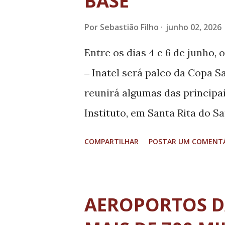
BASE
motorista ajuste sua conduçã
Por
Sebastião Filho
junho 02, 2026
um compromisso permanente 
Entre os dias 4 e 6 de junho,
continuamente em tecnologia, 
‒ Inatel será palco da Copa S
reunirá algumas das principai
Instituto, em Santa Rita do S
time multi campeão Sada Cruz
COMPARTILHAR
POSTAR UM COMENT
da competição fora da região
reunirá jovens atletas que re
Estão confirmadas as particip
AEROPORTOS D
Sub-19, da equipe Sub-21 do S