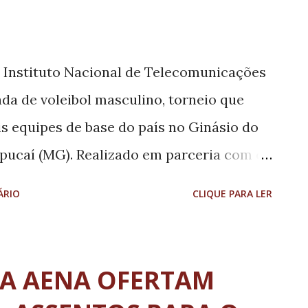
o ao limite regulamentado. “Segurança é
da EPR Sul de Minas. Investimos
 o Instituto Nacional de Telecomunicações
infraestrutura e conscient...
ada de voleibol masculino, torneio que
s equipes de base do país no Ginásio do
apucaí (MG). Realizado em parceria com o
eiro, o evento marca a primeira edição
ÁRIO
CLIQUE PARA LER
 metropolitana de Belo Horizonte. A Copa
presentam o futuro do voleibol brasileiro.
ações das seleções brasileiras Sub-17 e
A AENA OFERTAM
ada Cruzeiro, do Osasco, do SESI-SP e da