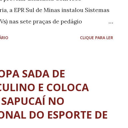
ia, a EPR Sul de Minas instalou Sistemas
Vs) nas sete praças de pedágio
 A iniciativa reforça a proteção de
ÁRIO
CLIQUE PARA LER
racionais e integra o conjunto de
sionária para prevenir acidentes e
as. A medida também se soma às
COPA SADA DE
o, movimento internacional de
CULINO E COLOCA
nsito mais seguro. Os equipamentos foram
 SAPUCAÍ NO
s pistas de pagamento automático. Por
ONAL DO ESPORTE DE
a velocidade, os SIVs exibem, em tempo
mação do veículo permitindo que o