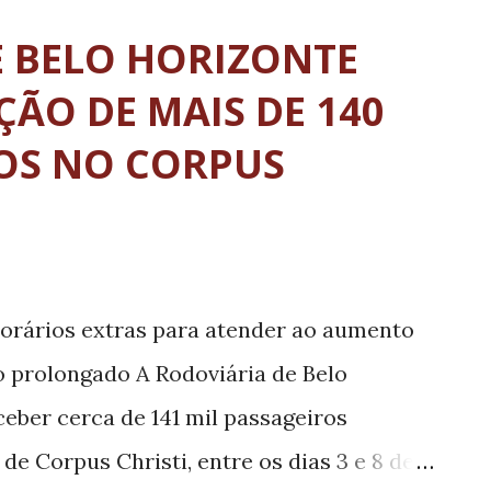
lém do promotor de Justiça de Lavras,
E BELO HORIZONTE
 do secretário de Estado Adjunto de
ÇÃO DE MAIS DE 140
Coronel Edgar Estevo da Silva. A
ROS NO CORPUS
é resultado de um aditivo ao Termo de
, firmado entre o Governo do Estado e a
desativação de presídios que se
s impactadas por estruturas de
rários extras para atender ao aumento
e a visita, os integrantes do MPMG, da
 prolongado A Rodoviária de Belo
eber cerca de 141 mil passageiros
de Corpus Christi, entre os dias 3 e 8 de