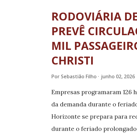
Sistema Prisional - Coeep), a
RODOVIÁRIA D
Eduardo Mendes Figueiredo, e
PREVÊ CIRCULA
Justiça e Segurança Pública, 
MIL PASSAGEI
construção do novo presídio 
CHRISTI
Ajustamento de Conduta (TAC)
mineradora Vale S.A., para a 
Por
Sebastião Filho
junho 02, 2026
encontram inseridos em área
Empresas programaram 126 ho
mineração da Vale S.A. Durant
da demanda durante o feriado
Sej...
Horizonte se prepara para rec
durante o feriado prolongado 