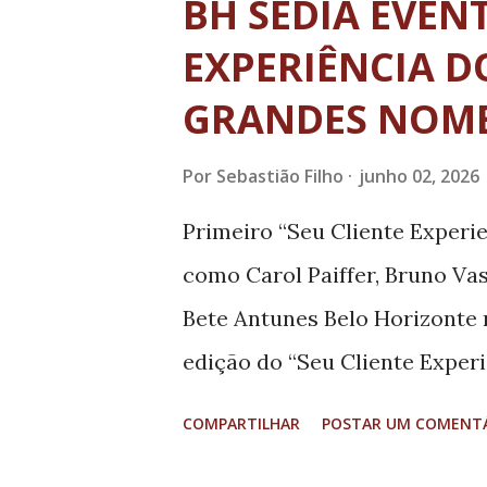
BH SEDIA EVEN
destaca na região Sudeste, co
EXPERIÊNCIA 
distribuídos em 2.254 operaç
GRANDES NOME
como principais destinos Rio d
Recife, Salvador e Porto Aleg
Por
Sebastião Filho
junho 02, 2026
programa para receber 154 op
Primeiro “Seu Cliente Experie
com maior concentração de vo
como Carol Paiffer, Bruno Va
do Sudeste. Ainda em Minas G
Bete Antunes Belo Horizonte r
ofertados...
edição do “Seu Cliente Exper
focado na experiência do cli
COMPARTILHAR
POSTAR UM COMENT
evento acontecerá das 9h às 2