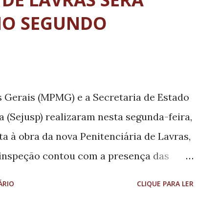
NO SEGUNDO
s Gerais (MPMG) e a Secretaria de Estado
a (Sejusp) realizaram nesta segunda-feira,
ta à obra da nova Penitenciária de Lavras,
A inspeção contou com a presença das
ônica Silva (coordenadora das 15ª e 16ª
ÁRIO
CLIQUE PARA LER
pital) e Renata Valladão Nogueira Lopes
de Execução Penal e Tutela Coletiva do