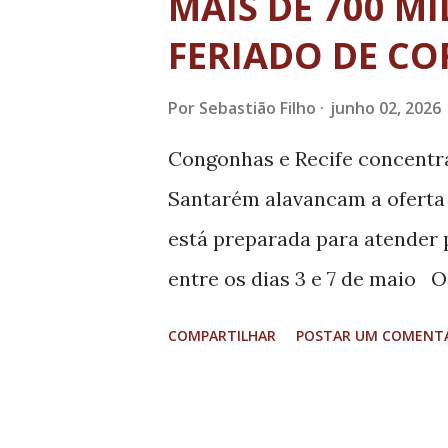
MAIS DE 700 M
equipe anfitriã do Inatel. Par
FERIADO DE CO
Copa Sada é mais um capítulo
últimos anos entre o Inatel 
Por
Sebastião Filho
junho 02, 2026
simboliza a décima passagem d
Congonhas e Recife concentr
Instituto para períodos de t
Santarém alavancam a oferta 
colaboração que já ultrapassa 
está preparada para atender 
entre os dias 3 e 7 de maio O
maior operadora aeroportuári
COMPARTILHAR
POSTAR UM COMENT
702.018 assentos durante o fe
os dias 3 e 7 de junho de 2026
operações, entre pousos e d