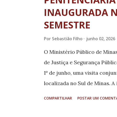
t
a
INAUGURADA 
g
SEMESTRE
e
n
Por
Sebastião Filho
junho 02, 2026
s
O Ministério Público de Mina
de Justiça e Segurança Públic
1º de junho, uma visita conjun
localizada no Sul de Minas. 
promotoras de Justiça Nívia M
COMPARTILHAR
POSTAR UM COMENT
Promotorias de Justiça da Ca
Lins (coordenadora Estadual 