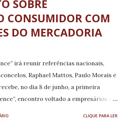
TO SOBRE
m a oferta de 382.760 assentos,
DO CONSUMIDOR COM
ões, entre pousos e decolagens, tendo
S DO MERCADORIA
e Janeiro, Belo Horizonte, Brasília,
re. Em Minas Gerais, Uberlândia se
erações, com 20.512 assentos disponíveis,
nce” irá reunir referências nacionais,
os para Porto Seguro, Natal e capitais
sconcelos, Raphael Mattos, Paulo Morais e
erais, Uberaba terá 1.124 assentos
ecebe, no dia 8 de junho, a primeira
ience”, encontro voltado a empresários e
ente como estratégia de crescimento. O
ÁRIO
CLIQUE PARA LER
1h, no Cine Theatro Brasil Vallourec, e