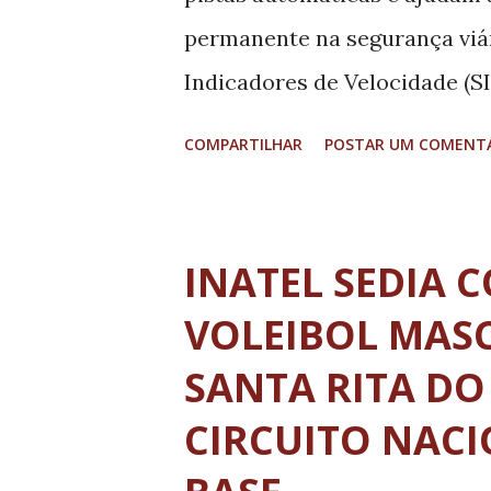
segura, organizada e e...
permanente na segurança viár
Indicadores de Velocidade (SI
convencionais que administra.
COMPARTILHAR
POSTAR UM COMENT
usuários e colaboradores ope
medidas adotadas pela conces
promover viagens mais segur
INATEL SEDIA 
mobilizações do Maio Amarel
VOLEIBOL MAS
conscientização para um trâ
SANTA RITA DO
posicionados nas entradas da
CIRCUITO NACI
meio da medição eletrônica d
real, a velocidade de aproxi