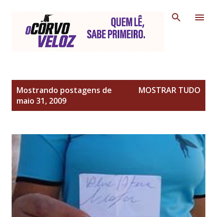
Pular para o conteúdo principal
P
Mostrando postagens de
MOSTRAR TUDO
o
maio 31, 2009
s
t
a
g
e
n
s