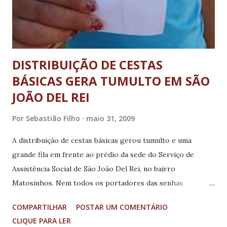
DISTRIBUIÇÃO DE CESTAS
BÁSICAS GERA TUMULTO EM SÃO
JOÃO DEL REI
Por
Sebastião Filho
maio 31, 2009
A distribuição de cestas básicas gerou tumulto e uma
grande fila em frente ao prédio da sede do Serviço de
Assistência Social de São João Del Rei, no bairro
Matosinhos. Nem todos os portadores das senhas
distribuídas pelo prefeito Nivaldo Andrade (PMDB), mesmo
COMPARTILHAR
POSTAR UM COMENTÁRIO
depois de horas na fila, não conseguiram receber o
CLIQUE PARA LER
benefício, o que gerou reclamações por parte da