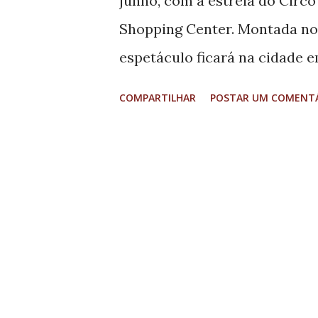
junho, com a estreia do Circo
representantes de par...
Shopping Center. Montada n
espetáculo ficará na cidade
semanas, levando ao público 
COMPARTILHAR
POSTAR UM COMENT
entretenimento para todas as
adquiridos pelo Sympla e tam
sessão. Idealizado pelo ator e
chega à cidade com a propost
tradicional brasileiro, combi
muita interação com o públi
crianças e adultos em uma a
artistas e pela atmosfera ac