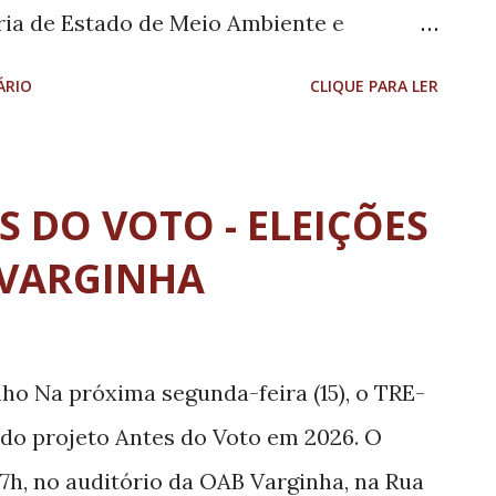
ria de Estado de Meio Ambiente e
de Minas Gerais (Semad) lançou, nesta
ÁRIO
CLIQUE PARA LER
e do Projeto Minas Recicla Energia,
 da gestão de resíduos sólidos urbanos.
rCement Brasil, uma das principais
S DO VOTO - ELEIÇÕES
, contribuirá para ampliar o
 VARGINHA
resíduos da coleta seletiva e de
ormando esses materiais em combustível
de cimento. Além de favorecer a economia
nho Na próxima segunda-feira (15), o TRE-
 envio de resíduos para aterros sanitários e
do projeto Antes do Voto em 2026. O
eração de renda para cooperativas e
7h, no auditório da OAB Varginha, na Rua