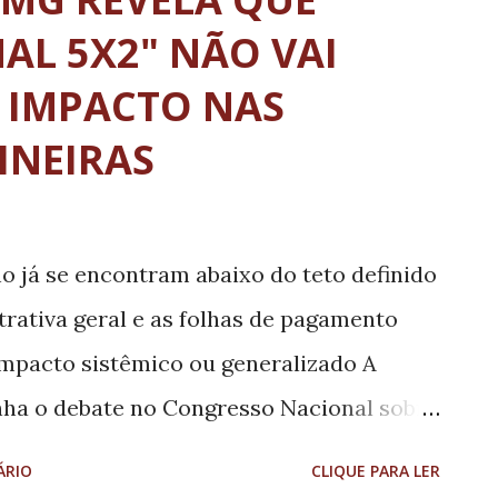
AL 5X2" NÃO VAI
 IMPACTO NAS
INEIRAS
o já se encontram abaixo do teto definido
trativa geral e as folhas de pagamento
mpacto sistêmico ou generalizado A
nha o debate no Congresso Nacional sobre
ituição (PEC) de redução da jornada
ÁRIO
CLIQUE PARA LER
a 40 horas semanais, buscando instituir a