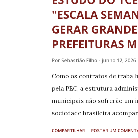
t
a
"ESCALA SEMAN
g
GERAR GRANDE
e
PREFEITURAS M
n
s
Por
Sebastião Filho
junho 12, 2026
Como os contratos de trabalh
pela PEC, a estrutura adminis
municipais não sofrerão um i
sociedade brasileira acompa
a Proposta de Emenda à Const
COMPARTILHAR
POSTAR UM COMENT
máxima de trabalho de 44 par