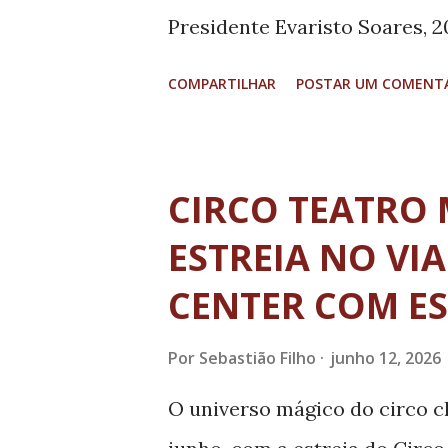
catadores de materiais recic
Presidente Evaristo Soares, 2
Diniz, subsecretário de Me...
abordados os seguintes temas:
COMPARTILHAR
POSTAR UM COMENT
Eleitoral para as Eleições 202
inteligência artificial; parti
de gênero na política; utiliza
CIRCO TEATRO
e condutas vedadas; enfrent
ESTREIA NO VI
serão servidores do TRE-MG.
CENTER COM E
incluindo um juiz eleitoral, 
associações de municípios. 
Por
Sebastião Filho
junho 12, 2026
informativo, realizado em todo
O universo mágico do circo ch
legislação eleitoral vigente e