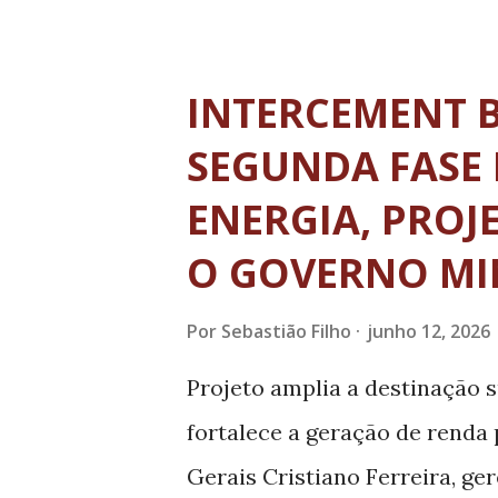
obrigatoriedade da escala de 
descanso (5X2). Atento à esta
INTERCEMENT 
de Contas do Estado de Mina
SEGUNDA FASE 
estudo sobre os vínculos e ca
ENERGIA, PROJ
O relatório técnico, recém-pr
O GOVERNO MI
Integrada e Inteligência (Sur
diagnóstico impactante: a ex
Por
Sebastião Filho
junho 12, 2026
municipal mineiro, incluindo 
Projeto amplia a destinação 
atua dentro do limite de hora
fortalece a geração de renda
Gerais Cristiano Ferreira, g