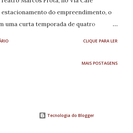
 Teatro Marcos Frota, no Via Café
o estacionamento do empreendimento, o
 em uma curta temporada de quatro
uma experiência que une arte, cultura e
ÁRIO
CLIQUE PARA LER
 idades. Os ingressos podem ser
bém na bilheteria do circo, antes de cada
MAIS POSTAGENS
 artista circense Marcos Frota, o projeto
a de resgatar a essência do circo
nando números clássicos, música, dança e
co. O espetáculo promete emocionar
Tecnologia do Blogger
presentação marcada pelo talento dos
olhedora de uma das manifestações