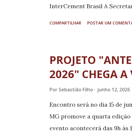
InterCement Brasil A Secreta
Desenvolvimento Sustentável 
COMPARTILHAR
POSTAR UM COMENT
terça-feira (9), a segunda fas
iniciativa voltada à melhoria
Parceira do programa, a Inte
PROJETO "ANTE
produtoras de cimento do país
2026" CHEGA A
aproveitamento energético de 
materiais volumosos, transf
Por
Sebastião Filho
junho 12, 2026
alternativo para a produção 
Encontro será no dia 15 de ju
circular, a iniciativa reduz o
MG promove a quarta edição 
amplia as oportunidades de g
evento acontecerá das 9h às 1