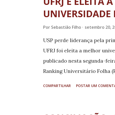
UFRJ É ELEITA 
econômica e o financiamento 
UNIVERSIDADE 
Lula e Dilma (2003-2014)”, de
Universidade e Sociedade, em
Por
Sebastião Filho
setembro 20, 2
irrigam com dinheiro público 
USP perde liderança pela pri
chamado ajuste fiscal, isso n
UFRJ foi eleita a melhor univ
duramente atingidas pelos co
publicado nesta segunda-feira,
últimos anos. Agora, o governo
Ranking Universitário Folha (
científica, qualidade do ensi
COMPARTILHAR
POSTAR UM COMENT
mercado de trabalho e inovaç
entre as 195 instituições públ
os investimentos em pesquisas