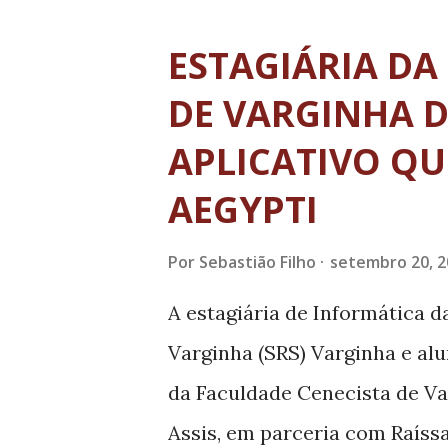
terceira Vice-Presidência do 
diretor do foro da comarca de
ESTAGIÁRIA DA
A unidade será coordenada pe
DE VARGINHA 
Gonçalves. A inauguração será 
APLICATIVO QU
Fórum Doutor Arthur Augusto
AEGYPTI
Ribeiro do Val, 150 – Vila Sa
Guaxupé vai funcionar nesse l
Por
Sebastião Filho
setembro 20, 2
comarca à disposição da impr
A estagiária de Informática 
esclarecer dúvidas e responde
Varginha (SRS) Varginha e al
da Faculdade Cenecista de Va
Assis, em parceria com Raíssa