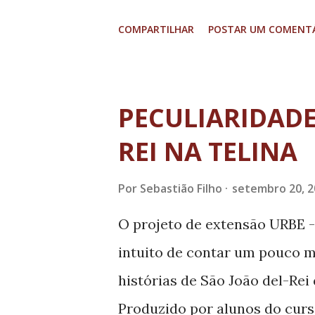
criou, por meio de um projeto
COMPARTILHAR
POSTAR UM COMENT
inovador, o ZikaZoom, que ob
aegypti por meio da geolocali
conclusão de curso da discip
PECULIARIDADE
Computação II, ministrada pe
REI NA TELINA
com Prisciane Rodrigues, a id
altos índices de infestação p
Por
Sebastião Filho
setembro 20, 2
pensaram em uma maneira de 
O projeto de extensão URBE -
desenvolveram um mecanismo 
intuito de contar um pouco ma
colaboração com os profissio
histórias de São João del-Rei
aegypti. O aplicativo ainda est
Produzido por alunos do curs