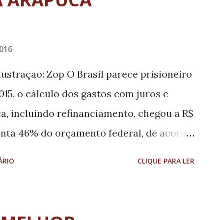
016
ustração: Zop O Brasil parece prisioneiro
15, o cálculo dos gastos com juros e
a, incluindo refinanciamento, chegou a R$
senta 46% do orçamento federal, de acordo
dadã da Dívida. O valor destinado em
ÁRIO
CLIQUE PARA LER
cluindo refinanciamento, foi de R$ 1,017
os R$ 84,118 bilhões destinados à
 artigo “Dívida pública, política