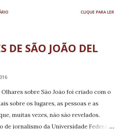
 acadêmico, um aplicativo de celular
ÁRIO
CLIQUE PARA LER
jetiva mapear os focos do mosquito Aedes
zação. O projeto fez parte do trabalho de
lina de Tópicos Avançados em
S DE SÃO JOÃO DEL
lo professor Tiago Giovanella. De acordo
eia do aplicativo surgiu em razão dos
elo Aedes aegypti na região. Então elas
016
contribuir com a população e
 Olhares sobre São João foi criado com o
de localização e, posteriormente,
is sobre os lugares, as pessoas e as
nais sobre os focos do mosquito Aedes
 que, muitas vezes, não são revelados.
á em ...
o de jornalismo da Universidade Federal