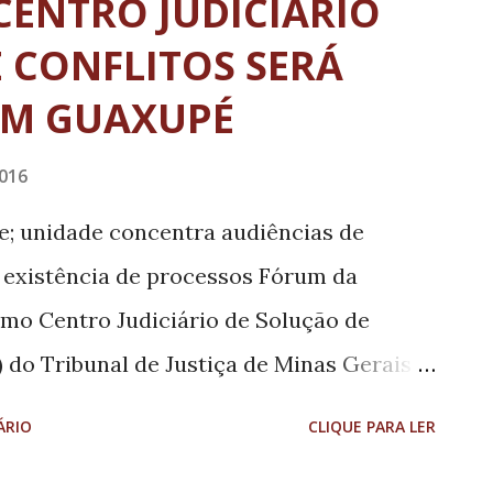
CENTRO JUDICIÁRIO
eso para a boa avaliação da universidade
 CONFLITOS SERÁ
erto Leher, a tradição em diversas áreas
EM GUAXUPÉ
tores positivos. “Estamos fortemente
nais de pesquisa. Grandes físicos
016
FRJ, temos conhecimento acumulado em
je; unidade concentra audiências de
membros da ABL foram professores daqui e
a existência de processos Fórum da
nd...
o Centro Judiciário de Solução de
) do Tribunal de Justiça de Minas Gerais
 em Guaxupé, no Sul do estado. A
ÁRIO
CLIQUE PARA LER
 a participação do juiz auxiliar da