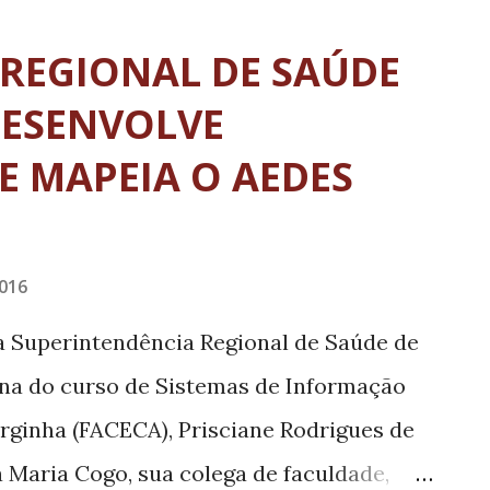
TJMG, Maurício Pinto Ferreira, e do
 Guaxupé, juiz João Batista Mendes Filho.
 REGIONAL DE SAÚDE
lo juiz José Eduardo Junqueira
DESENVOLVE
realizada hoje, terça-feira, 20, às 10h, no
E MAPEIA O AEDES
 Fernandes Leão (Avenida Prefeito Anibal
nto Antônio – Guaxupé). O Cejusc de
ocal. Os dois juízes estarão no fórum da
016
ensa local a partir das 9h30 para
da Superintendência Regional de Saúde de
r perguntas ...
una do curso de Sistemas de Informação
rginha (FACECA), Prisciane Rodrigues de
 Maria Cogo, sua colega de faculdade,