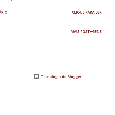
 projeto consiste em uma séries de
ÁRIO
CLIQUE PARA LER
ento da primeira edição dos programas
uarta, 21, às 16h, no Centro Cultural
MAIS POSTAGENS
s de duração, o primeiro programa
ares: aquele que apresenta a cidade às
ção dos olhares de quem vem de fora - o
e é pouco conhecido, o das religiões de
Tecnologia do Blogger
em São João del-Rei, apresentado por um
 da cidade. Para conhecer um local, é
 pessoas, perceber os diferentes ângulos
.