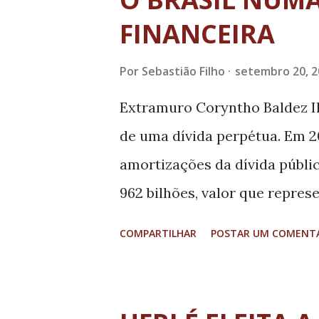
t
a
FINANCEIRA
g
Por
Sebastião Filho
setembro 20, 2
e
n
Extramuro Coryntho Baldez Il
s
de uma dívida perpétua. Em 20
amortizações da dívida públic
962 bilhões, valor que repre
com o movimento Auditoria Ci
COMPARTILHAR
POSTAR UM COMENT
2014 para a dívida pública, in
trilhão, 12 vezes mais do que 
educação. Os dados constam do