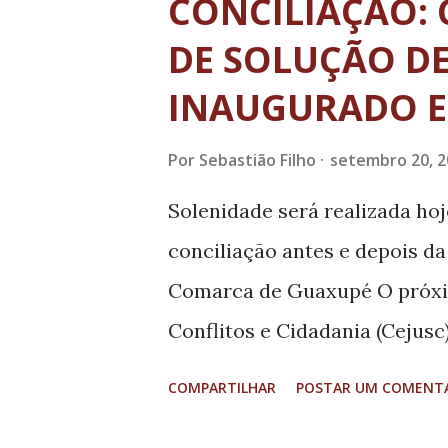
CONCILIAÇÃO: 
qualidade foram fatores de p
DE SOLUÇÃO DE
carioca. Segundo o reitor Rob
INAUGURADO 
de conhecimento é um dos fa
vinculados a redes internacio
Por
Sebastião Filho
setembro 20, 2
brasileiros passaram pela U
Solenidade será realizada ho
letras e literaturas. Vários 
conciliação antes e depois d
temos uma tradição muito gra
Comarca de Guaxupé O próxim
Conflitos e Cidadania (Cejusc
(TJMG), o 77º, será instalado
COMPARTILHAR
POSTAR UM COMENT
solenidade de instalação prevê