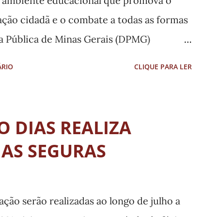
m ambiente educacional que promova o
 próxim...
mação cidadã e o combate a todas as formas
ia Pública de Minas Gerais (DPMG)
istrativo de Tutela Coletiva, buscando
ÁRIO
CLIQUE PARA LER
ativos municipais que tenham estabelecido
 escolas, de questões relacionadas à
nero e orientação sexual. Ao tomar
O DIAS REALIZA
 em municípios de Minas Gerais de leis
IAS SEGURAS
meio de sua Coordenadoria Estratégica de
sua Coordenadoria Estratégica de
os das Crianças e Adolescentes
ção serão realizadas ao longo de julho a
com os Poderes Executivo e Legislativo