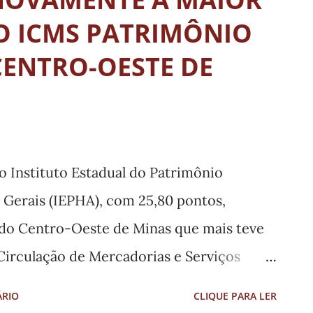
 ICMS PATRIMÔNIO
CENTRO-OESTE DE
o Instituto Estadual do Patrimônio
s Gerais (IEPHA), com 25,80 pontos,
 do Centro-Oeste de Minas que mais teve
irculação de Mercadorias e Serviços
ercício 2024. No exercício 2023, divulgado
ÁRIO
CLIQUE PARA LER
também teve a maior pontuação da região.