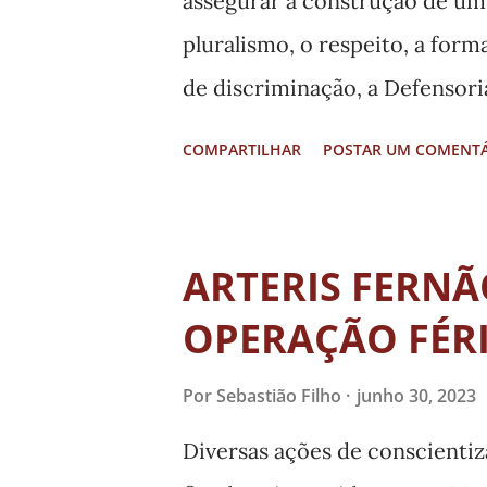
assegurar a construção de u
universidade colocados muito
pluralismo, o respeito, a for
de discriminação, a Defensor
instaurou Procedimento Admin
COMPARTILHAR
POSTAR UM COMENT
identificar leis ou atos norm
a proibição de abordagem, nas
diversidade, identidade de gê
ARTERIS FERNÃ
conhecimento da disseminação
OPERAÇÃO FÉR
dessa natureza, a DPMG, por 
Tutela Coletiva (CETUC) e de 
Por
Sebastião Filho
junho 30, 2023
Promoção e Defesa dos Direit
Diversas ações de conscientiza
(CEDEDICA), buscou dialogar 