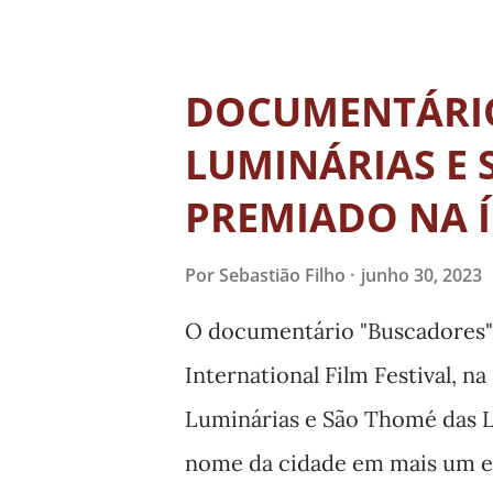
ICMS do Patrimônio Cultural 
1° lugar - Oliveira: 25,80 pont
DOCUMENTÁRI
lugar - Pará de Minas: 20,70 p
LUMINÁRIAS E 
novembro.
PREMIADO NA 
Por
Sebastião Filho
junho 30, 2023
O documentário "Buscadores"
International Film Festival, n
Luminárias e São Thomé das Le
nome da cidade em mais um ev