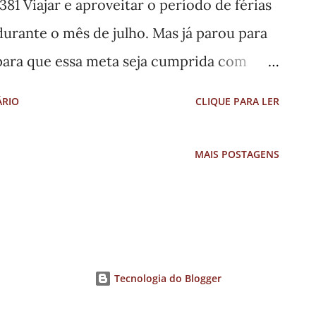
381 Viajar e aproveitar o período de férias
essidade de adequação de suas normas aos
durante o mês de julho. Mas já parou para
luralismo, previstos na Constituição
 para que essa meta seja cumprida com
teris Fernão Dias, concessionária que
ÁRIO
CLIQUE PARA LER
realiza, em conjunto com a Polícia
rtir do dia 30 de junho, a Operação
MAIS POSTAGENS
nte o mês de julho, o setor de operações
edução do número de fatalidades na
dentes. “Iniciamos a campanha com a
quipes das bases operacionais, praças de
Tecnologia do Blogger
e Operacional sobre as ações propostas
ra, visando a redução de acidentes. Desta