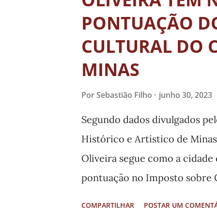
t
a
PONTUAÇÃO DO
g
CULTURAL DO 
e
MINAS
n
s
Por
Sebastião Filho
junho 30, 2023
Segundo dados divulgados pel
Histórico e Artístico de Mina
Oliveira segue como a cidade
pontuação no Imposto sobre C
(ICMS) Patrimônio Cultural ex
COMPARTILHAR
POSTAR UM COMENT
no ano passado, o município 