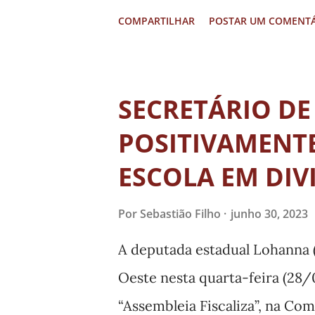
disponível na plataforma Vime
COMPARTILHAR
POSTAR UM COMENT
https://vimeo.com/804803705
produção tem direção de João
produção de Maurício Kairuz.
SECRETÁRIO DE
POSITIVAMENTE
ESCOLA EM DIV
Por
Sebastião Filho
junho 30, 2023
A deputada estadual Lohanna 
Oeste nesta quarta-feira (28/0
“Assembleia Fiscaliza”, na Co