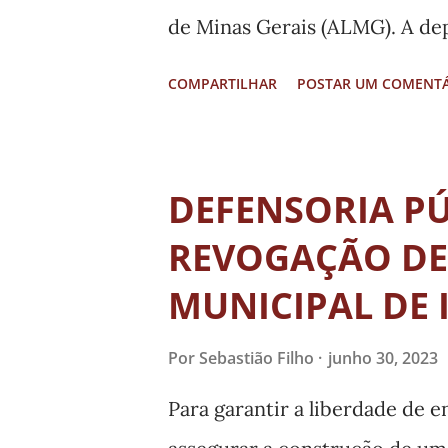
de Minas Gerais (ALMG). A de
obras dos hospitais regionais
COMPARTILHAR
POSTAR UM COMENT
Divinópolis, em que acompanha
Estado de Saúde, Fábio Bacche
um compromisso de campanha d
DEFENSORIA P
transformar o hospital Region
REVOGAÇÃO DE 
quando as obras estiverem fin
MUNICIPAL DE 
do governo federal e da unive
Centro-Oeste (UFSJ) na cidade
Por
Sebastião Filho
junho 30, 2023
isso ocorra, e que dependeri
Para garantir a liberdade de e
Minas, inclusive com agilidade