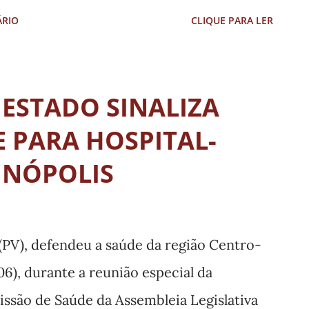
o e pode ser acessada neste link:
ÁRIO
CLIQUE PARA LER
 A senha para acesso é buscadores. A
 Gilberto e Evandro Caixeta, com
 ESTADO SINALIZA
 PARA HOSPITAL-
INÓPOLIS
(PV), defendeu a saúde da região Centro-
6), durante a reunião especial da
missão de Saúde da Assembleia Legislativa