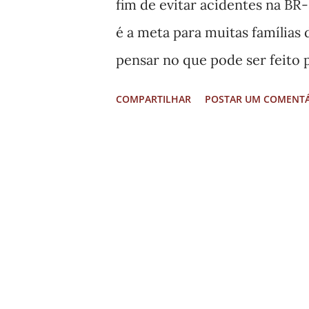
fim de evitar acidentes na BR-
municipais a respeito da nec
é a meta para muitas famílias 
princípios da dignidade e do p
pensar no que pode ser feito
Federa...
sucesso e sem acidentes? A Ar
COMPARTILHAR
POSTAR UM COMENT
administra a Rodovia BR-381, 
Rodoviária Federal (PRF), a pa
Especial Férias Seguras. Dura
realizará ações com foco na r
rodovia, provenientes de aci
conscientização de todas as e
pedágios e Centro de Control
para garantir uma viagem segu