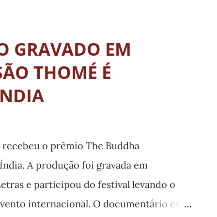
- Região Centro-Oeste de Minas Gerais: ✅
os; ✅ 2° lugar - Formiga: 22,52 pontos; ✅ 3°
O GRAVADO EM
ontos. A pontuação definitiva sairá em
SÃO THOMÉ É
ÍNDIA
 recebeu o prêmio The Buddha
a Índia. A produção foi gravada em
tras e participou do festival levando o
ento internacional. O documentário está