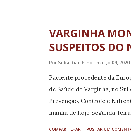
o evento contará com a prese
no meio em que atuam, como 
Polícia Militar de Varginha),
VARGINHA MON
de entretenimento), Roseane 
SUSPEITOS DO
autoestima) e Yeda Fernal (P
empreendedorismo feminino 
Por
Sebastião Filho
março 09, 2020
conhecer histórias de mulhe
Paciente procedente da Europ
oportunidade para adquirir c
de Saúde de Varginha, no Sul
sonhos que parecem impossíve
Prevenção, Controle e Enfren
promove a troca de experiênc
manhã de hoje, segunda-feira, 
d...
um novo caso suspeito de in
COMPARTILHAR
POSTAR UM COMENT