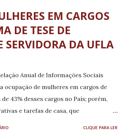
a Tailândia e em Hong Kong, a trabalho e
MULHERES EM CARGOS
ao Brasil. Ela viajou sozinha de carro para
MA DE TESE DE
dia seguinte, 27 de fevereiro, às 7h, ela
 SERVIDORA DA UFLA
teiro (HVM), com sintomas
s (Covid-19), como coriza, sudorese,
friado, febre, tosse e outros.
Relação Anual de Informações Sociais
rocedimentos adotados seguiram o
a ocupação de mulheres em cargos de
ormativas do Min...
s de 43% desses cargos no País; porém,
ativas e tarefas de casa, que
as a elas, não é algo tão simples. Para
ÁRIO
CLIQUE PARA LER