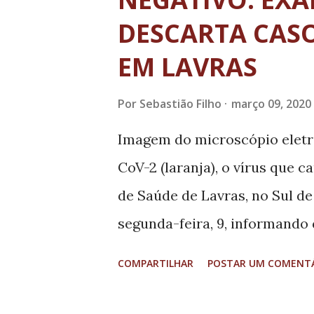
t
a
DESCARTA CAS
g
EM LAVRAS
e
n
Por
Sebastião Filho
março 09, 2020
s
Imagem do microscópio eletr
CoV-2 (laranja), o vírus que 
de Saúde de Lavras, no Sul de
segunda-feira, 9, informando
enviado a Fundação Oswaldo C
COMPARTILHAR
POSTAR UM COMENT
suspeita de Coronavírus (Covi
a Secretaria, a paciente enco