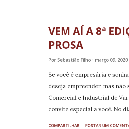
compreender como ocorrem as
e o fato de serem mulheres a 
Federal de Lavras (UFLA) Paul
VEM AÍ A 8ª E
doutorado defendida pela Uni
PROSA
(UFMG), entrevistou 12 mulher
instituições federais de Mina
Por
Sebastião Filho
março 09, 2020
sua pesquisa, das 11 universid
Se você é empresária e sonha
eram ocupadas por mulheres. 
deseja empreender, mas não 
como elas precisavam fazer 
Comercial e Industrial de Va
administrativas e muitas veze
convite especial a você. No di
8º Batom com Prosa, no Resta
COMPARTILHAR
POSTAR UM COMENT