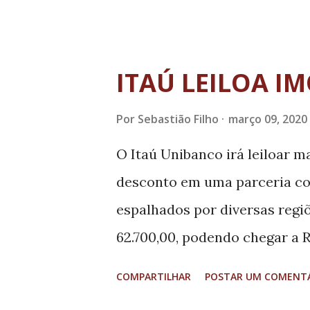
2019). De acordo com o órgão,
o Laboratório de Referência. 
paciente do sexo feminino, c
ITAÚ LEILOA IM
visitou vários países. "Não fo
Por
Sebastião Filho
março 09, 2020
encontra-se estável, está se
Básica e permanece em isola
O Itaú Unibanco irá leiloar m
protocolos do Ministério da S
desconto em uma parceria com
destaca a pasta em nota.
espalhados por diversas regi
62.700,00, podendo chegar a R$
casas e apartamentos, estão l
COMPARTILHAR
POSTAR UM COMENT
Paraná, Rio de Janeiro, São Pa