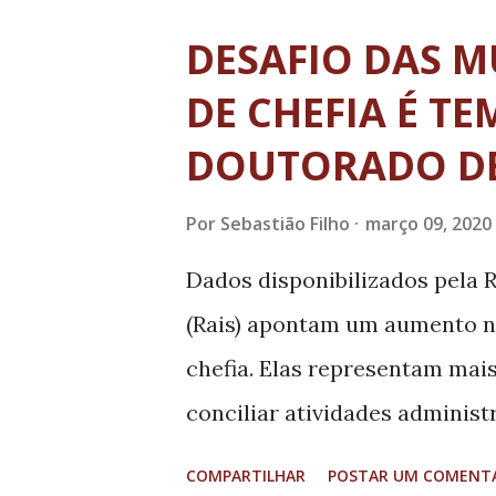
rotineiras. A mulher esteve n
DESAFIO DAS 
chegou no dia 26 de fevereiro 
DE CHEFIA É TE
Lavras, onde mora. Na manhã o 
DOUTORADO DE
procurou o Hospital Vaz Mon
característicos do coronavíru
Por
Sebastião Filho
março 09, 2020
respiratório, semelhante a res
Dados disponibilizados pela 
"Ressaltamos que todos os p
(Rais) apontam um aumento n
protocolo de segurança e as n
chefia. Elas representam mai
conciliar atividades administr
historicamente foram destinad
COMPARTILHAR
POSTAR UM COMENT