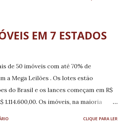
 foi realizado coleta e encaminhado para
Ainda segundo a Secretaria, trata-se de
om 34 anos, procedente da Europa, onde
ÓVEIS EM 7 ESTADOS
i necessário internação, a paciente
ndo monitorada por equipes da Atenção
mento domiciliar, conforme determina os
ais de 50 imóveis com até 70% de
aúde e Secretaria Estadual de Saúde",
 a Mega Leilões . Os lotes estão
ões do Brasil e os lances começam em R$
 1.114.600,00. Os imóveis, na maioria
ocalizados na Bahia, Goiás, Minas Gerais,
ÁRIO
CLIQUE PARA LER
ulo e Santa Catarina. A instituição