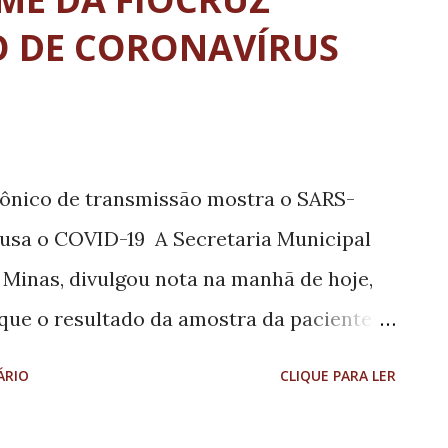
O DE CORONAVÍRUS
ônico de transmissão mostra o SARS-
causa o COVID-19 A Secretaria Municipal
 Minas, divulgou nota na manhã de hoje,
 que o resultado da amostra da paciente
ruz (Fiocruz), no Rio de Janeiro, com
ÁRIO
CLIQUE PARA LER
d-19), teve o resultado negativo. Segundo
ntra-se bem e já voltou às suas atividades