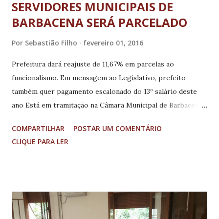
SERVIDORES MUNICIPAIS DE
BARBACENA SERÁ PARCELADO
Por
Sebastião Filho
fevereiro 01, 2016
Prefeitura dará reajuste de 11,67% em parcelas ao
funcionalismo. Em mensagem ao Legislativo, prefeito
também quer pagamento escalonado do 13º salário deste
ano Está em tramitação na Câmara Municipal de Barbacena,
nas Vertentes, o projeto de lei de autoria do Executivo
COMPARTILHAR
POSTAR UM COMENTÁRIO
municipal para pagamento de reajuste salarial do
CLIQUE PARA LER
funcionalismo de 11.67%, retroativo a 1° de janeiro, em
parcelas, no exercício de 2016. O pagamento parcelado,
pelo projeto de lei, é extensivo a todos os servidores
ativos, inativos e pensionistas da administração direta,
indireta e do sistema municipal de previdência. De acordo
com a administração do prefeito Toninho Andrada (PSB), o