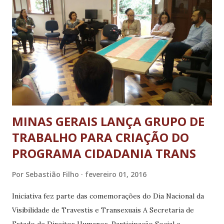
gasto com pessoal no município é de R$ 10 milhões
mensais, incluindo as obrigações sociais e previdenciárias, e
o aporte de R$ 1 milhão ao Sistema de Previdência
Municipal (SIMPAS). Ainda de acordo com a prefeitura, o
reajuste representará um acréscimo de R$ 1,2 milhão
mensais ou R$ 14,4 milhões no ano. O Executivo ...
MINAS GERAIS LANÇA GRUPO DE
TRABALHO PARA CRIAÇÃO DO
PROGRAMA CIDADANIA TRANS
Por
Sebastião Filho
fevereiro 01, 2016
Iniciativa fez parte das comemorações do Dia Nacional da
Visibilidade de Travestis e Transexuais A Secretaria de
Estado de Direitos Humanos, Participação Social e