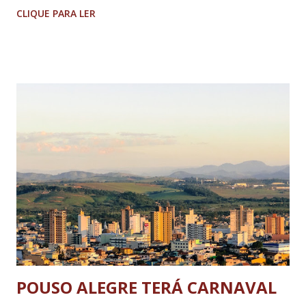
vereadores compareceram a Reunião Extraordinária para
CLIQUE PARA LER
resolver o problema do não repasse de dinheiro ao
Legislativo lavrense Em um dia importante para o
Legislativo de Lavras, no Sul de Minas, apenas 6 dos 17
vereadores compareceram compareceram no plenário
Doutor Orlando Haddad para realização da primeira
Reunião Extraordinária do ano de 2016. Além do presidente
da Câmara Municipal de Lavras vereador Cléber Pevidor
(SDD), outros cinco vereadores, João Paulo Felizardo (PR),
Anderson Garçom (PV), Leandro Moretti (PRTB), José
Márcio (PT) e Zé Bento (PR) atenderam a convocação, que
se fez necessária e urgente devido a atitude do chefe do
Executivo, prefeito Silas Costa Pereira (PMDB), que não
repassou ao Poder...
POUSO ALEGRE TERÁ CARNAVAL