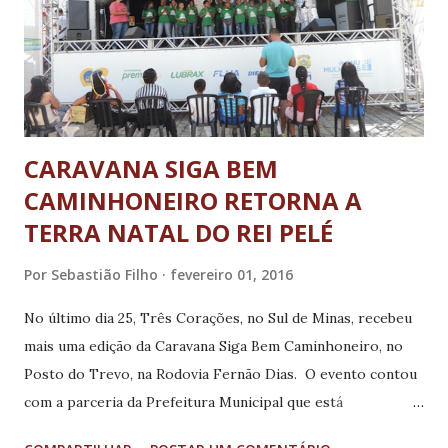
arquibancadas, palco de autoridades e banheiros químicos.
No pátio da rodoviária também serão montados palco e
banheiros químicos, seguindo as instruções técnicas do
Corpo de Bombeiros, para garantir mais segurança à p...
CARAVANA SIGA BEM
CAMINHONEIRO RETORNA A
TERRA NATAL DO REI PELÉ
Por
Sebastião Filho
fevereiro 01, 2016
No último dia 25, Três Corações, no Sul de Minas, recebeu
mais uma edição da Caravana Siga Bem Caminhoneiro, no
Posto do Trevo, na Rodovia Fernão Dias. O evento contou
com a parceria da Prefeitura Municipal que está
disponibilizando os profissionais do Centro de Referência