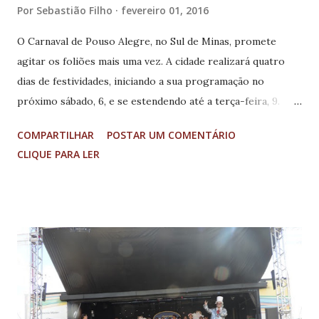
Por
Sebastião Filho
fevereiro 01, 2016
O Carnaval de Pouso Alegre, no Sul de Minas, promete
agitar os foliões mais uma vez. A cidade realizará quatro
dias de festividades, iniciando a sua programação no
próximo sábado, 6, e se estendendo até a terça-feira, 9.
Todas as noites acontecerão os tradicionais desfiles na
COMPARTILHAR
POSTAR UM COMENTÁRIO
Avenida Doutor Lisboa, no Centro da cidade, e ao final o
CLIQUE PARA LER
baile carnavalesco no pátio da rodoviária, com
apresentação musical, organizados pela Secretaria
Municipal de Cultura e Turismo. Participarão dos desfiles
os blocos carnavalescos Unidos do Mercadão, Fascinação,
Algodão Doce, Tradição, Urubu Rei e Viúvas da Neidinha e
as escolas de samba Unidos da Tijuca, Imperatriz da Alegria
e Grêmio Recreativo Escola de Samba Camisa Verde e
Branco. Na Avenida Doutor Lisboa serão montadas