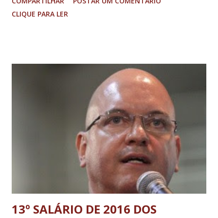
COMPARTILHAR
POSTAR UM COMENTÁRIO
em Assistência Social (CREAS) e Conselho Tutelar para
CLIQUE PARA LER
realização de um ciclo de palestras, além da participação de
alunos dos projetos sociais da Secretaria de
Desenvolvimento Social que fizeram apresentações
artísticas. Esta é a segunda vez que a Caravana Siga Bem
vem até a cidade. O evento é voltado para os caminhoneiros
que circulam pela rodovia e podem contar com os serviços
de Teste Drive de Caminhões Mercedes Benz, Carreta
Mercedes Benz para negociações, Carreta Lan - concurso
Caminhoneiro do Ano. Além disso, foram disponibilizados
aos presentes corte de cabelo e massagem, entrega de
brindes exclusivos, apresentações artísticas, atendimentos
e exames rápidos de saúde, teste de ...
13º SALÁRIO DE 2016 DOS