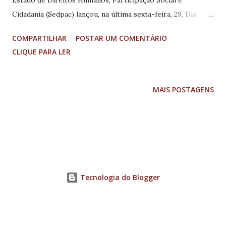
Cidadania (Sedpac) lançou, na última sexta-feira, 29, Dia
Nacional da Visibilidade de Travestis e Transexuais, o
COMPARTILHAR
POSTAR UM COMENTÁRIO
Grupo de Trabalho do Programa Cidadania Trans, que vai
CLIQUE PARA LER
fortalecer em Minas as atividades de inserção no mercado
de trabalho, reintegração social e resgate da cidadania para
travestis e transexuais em situação de vulnerabilidade. O
MAIS POSTAGENS
Grupo de Trabalho será coordenado pela Sedpac e
composto pelas secretarias de Estado de Trabalho e
Desenvolvimento Social (Sedese), Saúde, Educação e Casa
Civil e Relações Institucionais (Seccri), pela Universidade
Federal de Minas Gerais (UFMG) e movimentos populares.
Um dos primeiros passos do GT será mapear e organizar
Tecnologia do Blogger
claramente os dados estatísticos, como por exemplo,
evasão escolar, mercado de trabalho e saúde para assim
conhecer a realidade desta população. Pa...