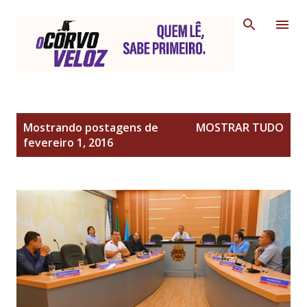
Pular para o conteúdo principal
P
Mostrando postagens de
MOSTRAR TUDO
o
fevereiro 1, 2016
s
t
a
g
e
n
s