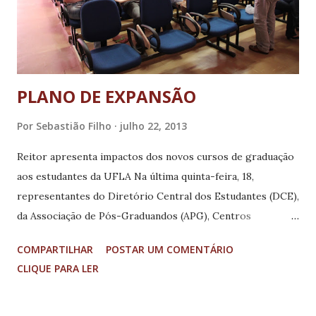
cargos. Aliás, vale registrar que a fusão não se baseou
neste item, n...
PLANO DE EXPANSÃO
Por
Sebastião Filho
julho 22, 2013
Reitor apresenta impactos dos novos cursos de graduação
aos estudantes da UFLA Na última quinta-feira, 18,
representantes do Diretório Central dos Estudantes (DCE),
da Associação de Pós-Graduandos (APG), Centros
Acadêmicos (CAs) e estudantes vinculados aos núcleos de
COMPARTILHAR
POSTAR UM COMENTÁRIO
estudos e empresas juniores participaram de reunião com
CLIQUE PARA LER
o reitor da Universidade Federal de Lavras (UFLA),
professor José Roberto Scolforo, para apresentação do
plano de expansão dos cursos de graduação. O reitor