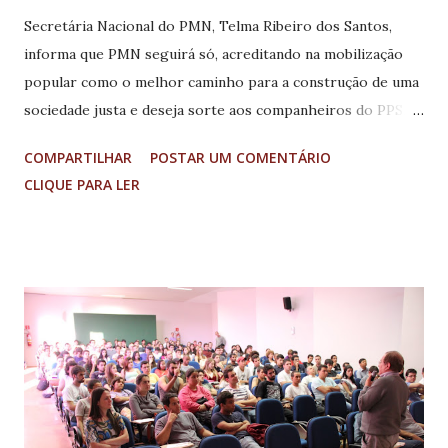
Secretária Nacional do PMN, Telma Ribeiro dos Santos,
informa que PMN seguirá só, acreditando na mobilização
popular como o melhor caminho para a construção de uma
sociedade justa e deseja sorte aos companheiros do PPS,
sucesso em sua empreitada. A despeito da nota publicada na
COMPARTILHAR
POSTAR UM COMENTÁRIO
Folha de São Paulo (Painel/Vera Magalhães), informando
CLIQUE PARA LER
sobre reunião entre dirigentes do PPS e do PMN, ocorrida
na última quarta-feira, 17, informamos que a dirigente
Thelma Zayra Albano recebeu, na sede da Secretaria do
PMN, em São Paulo, a visita de um grupo de dirigentes do
PPS, para uma conversa “informal e amistosa”, palavras do
deputado federal Arnaldo Jordy (PPS/PA), e nada ficou, nem
poderia ficar, decidido nesta conversa. Os dirigentes do
PPS informaram sobre a decisão da sua executiva nacional
de insistir na fusão, sem, contudo, trazer qualquer fato
novo ou iniciar qualquer discussão sobre a divisão de