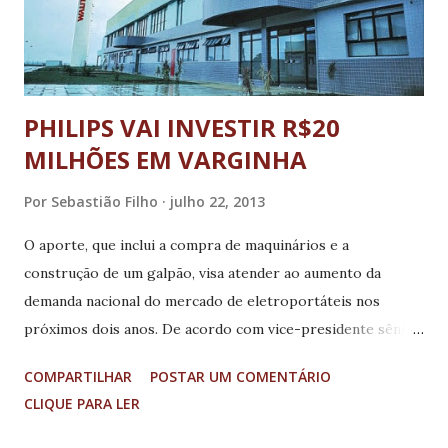
PHILIPS VAI INVESTIR R$20
MILHÕES EM VARGINHA
Por
Sebastião Filho
julho 22, 2013
O aporte, que inclui a compra de maquinários e a
construção de um galpão, visa atender ao aumento da
demanda nacional do mercado de eletroportáteis nos
próximos dois anos. De acordo com vice-presidente sênior
para área de consumo da Philips, Cyro Gazola, com os
COMPARTILHAR
POSTAR UM COMENTÁRIO
investimentos, a capacidade de produção da planta será
CLIQUE PARA LER
ampliada em 20%. Para isso, serão adquiridas no exterior 19
máquinas de injeção de plástico automatizadas e todas as