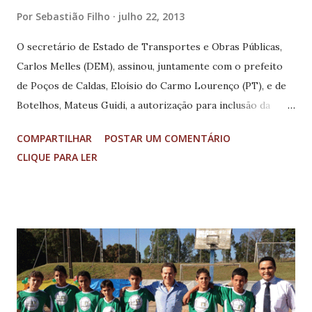
Por
Sebastião Filho
julho 22, 2013
O secretário de Estado de Transportes e Obras Públicas,
Carlos Melles (DEM), assinou, juntamente com o prefeito
de Poços de Caldas, Eloísio do Carmo Lourenço (PT), e de
Botelhos, Mateus Guidi, a autorização para inclusão da
estrada Poços/Palmeiral no Programa de Recuperação e
COMPARTILHAR
POSTAR UM COMENTÁRIO
Manutenção Rodoviária de Minas Gerais. A solenidade de
CLIQUE PARA LER
assinatura foi realizada na Câmara Municipal, na tarde de
sexta-feira, 19. O trecho de 30 km, que liga Poços de Caldas
ao distrito de Palmeiral, em Botelhos, no Sul de Minas, foi
delegado ao Departamento de Estradas de Rodagem (DER)
para a execução de obras de conservação e manutenção. “É
uma grande conquista para o município, principalmente
para a população da zona rural. É uma demanda da nossa
população de muito tempo e só temos a agradecer ao