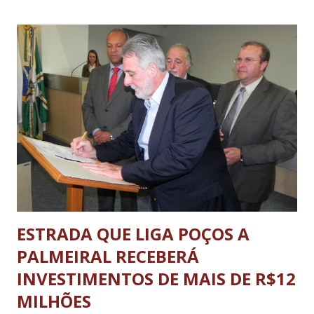
apresentou os investimentos e impactos esperados com a
instalação de cinco novos cursos de graduação: Medicina,
Engenharia Civil, Engenharia Mecânica, Engenharia Química
e Engenharia de Materiais. Scolforo ressaltou que a
inserção em novas áreas fortalecerá a instituição como
todo, sem descaracterizá-la em áreas em que já é
referência. Para 2013 e 2014, estão previstos investimentos
na UFLA na ordem de 100 milhões de reais, incluindo
grandes empreendimentos como o Parque Tecnológico e
Científico de Lavr...
ESTRADA QUE LIGA POÇOS A
PALMEIRAL RECEBERÁ
INVESTIMENTOS DE MAIS DE R$12
MILHÕES