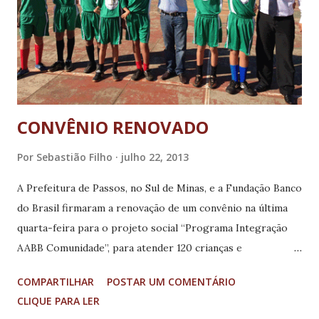
secretário Carlos Melles e ao governador Antonio
Anastasia”, destacou o prefeito Eloísio do Carmo Lourenço.
Ele também ressaltou que a estadualização da estrada trará
economia para o município, que precisava inve...
CONVÊNIO RENOVADO
Por
Sebastião Filho
julho 22, 2013
A Prefeitura de Passos, no Sul de Minas, e a Fundação Banco
do Brasil firmaram a renovação de um convênio na última
quarta-feira para o projeto social “Programa Integração
AABB Comunidade”, para atender 120 crianças e
adolescentes carentes na cidade. O termo foi assinado pelo
COMPARTILHAR
POSTAR UM COMENTÁRIO
prefeito Ataíde Vilela e o presidente da fundação,
CLIQUE PARA LER
Augustinho de Souza, na Associação Atlética Banco do