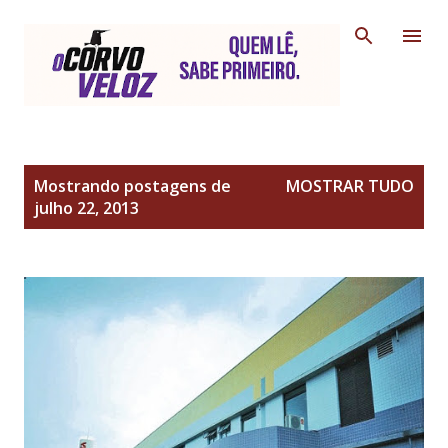
Pular para o conteúdo principal
P
Mostrando postagens de
MOSTRAR TUDO
o
julho 22, 2013
s
t
a
g
e
n
s