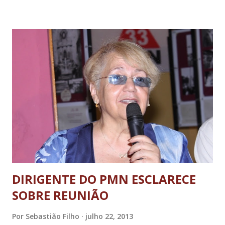
células de produção serão estruturadas de forma que o
fluxo de mercadorias seja otimizado. “Varginha concentra
hoje a principal linha de montagem dos eletroportáteis
Walita, por isso a necessidade da realização de constantes
investimentos”, afirmou o dirigente sem, no entanto,
revelar os níveis de produção da unidade por questões
estratégicas. No caso do CD, o aumento será da ordem de
50%. A área atual, de cerca de 10 mil metros quadrados,
passará para 20 mil metros quadrados. Além da expansão
do galpão já utilizado será construído um novo. Assim,
conforme ...
DIRIGENTE DO PMN ESCLARECE
SOBRE REUNIÃO
Por
Sebastião Filho
julho 22, 2013