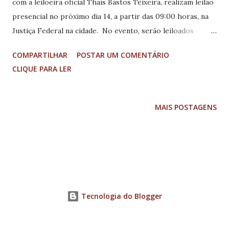
com a leiloeira oficial Thais Bastos Teixeira, realizam leilão
presencial no próximo dia 14, a partir das 09:00 horas, na
Justiça Federal na cidade. No evento, serão leiloados
edificação e terreno localizados em Lavras e Santana do
COMPARTILHAR
POSTAR UM COMENTÁRIO
Jacaré, veículos e outros bens. Interessados podem obter
CLIQUE PARA LER
informações mais detalhadas pelo site
leiloesjudiciais.com.br/mg ou então pelo 0800-707-9272.
MAIS POSTAGENS
Tecnologia do Blogger