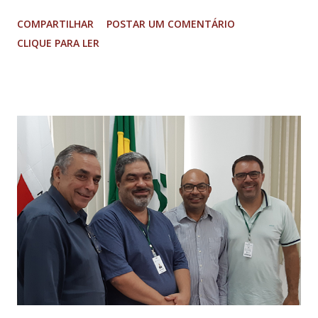
receber os repasses de recursos constitucionais do
COMPARTILHAR
POSTAR UM COMENTÁRIO
Governo de Minas Gerais, decidiu suspender as bolsas de
CLIQUE PARA LER
iniciação científica (BIC) e iniciação científica júnior (BIC
Júnior). Tal suspensão ocorreu para todas as universidades
e institutos federais de Minas. No caso da UFLA, a seleção
do Pibic/Fapemig já havia sido concluída e a do Bic-Júnior
estava em andamento. Diante do comunicado da Fapemig,
em ambos os casos não haverá a concessão das bolsas
previstas. No caso das bolsas Fapemig de mestrado e
doutorado, as já existentes, em execução, serão renovadas
normalmente. O Programa Institucional de Bolsas (PIB)
mantido pela UFLA - com 1.550 bolsas nas modalidades
ensino, pesquisa e extensão e suas submodalidades –
permanece funcionando sem qualquer corte e não...