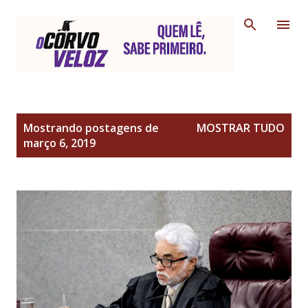
Pular para o conteúdo principal
P
Mostrando postagens de
MOSTRAR TUDO
o
março 6, 2019
s
t
a
g
e
n
s