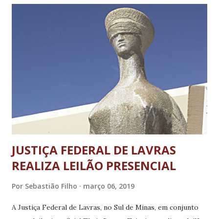
contra o time máster do Corinthians. “Queremos fazer
uma partida solidária, onde os times do Flamengo e
Corinthians máster disputarão uma partida no estádio do
Manduzão e toda a renda do jogo será revertida para o
Hospital das Clínicas Samuel Libânio”, disse Wilson Lopes.
O presidente da FUVS agradeceu a iniciativa do vice-
presidente da Câmara, que contou com o apoio dos
vereadores de Pouso Alegre. “É muito gratif...
JUSTIÇA FEDERAL DE LAVRAS
REALIZA LEILÃO PRESENCIAL
Por
Sebastião Filho
março 06, 2019
A Justiça Federal de Lavras, no Sul de Minas, em conjunto