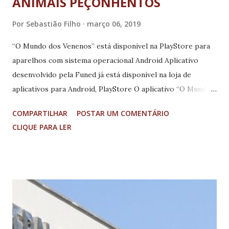
ANIMAIS PEÇONHENTOS
Por
Sebastião Filho
março 06, 2019
“O Mundo dos Venenos” está disponível na PlayStore para
aparelhos com sistema operacional Android Aplicativo
desenvolvido pela Funed já está disponível na loja de
aplicativos para Android, PlayStore O aplicativo “O Mundo
dos Venenos” já está disponível na PlayStore, loja de
COMPARTILHAR
POSTAR UM COMENTÁRIO
aplicativos, destinados a aparelhos com sistema
CLIQUE PARA LER
operacional Android. O app, desenvolvido por Juliana
Moraes, no período em que era bolsista do programa BIC-
Jr, em 2017, na Fundação Ezequiel Dias (Funed), funciona
como um e-book de quadrinhos educativos sobre animais
peçonhentos. De acordo com a chefe do Serviço de
Proteômica e Aracnídeos (SPAR) e orientadora de Juliana,
Márcia Helena Borges, o tema precisa ser desmitificado.