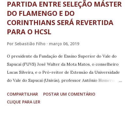
PARTIDA ENTRE SELEÇÃO MÁSTER
DO FLAMENGO E DO
CORINTHIANS SERÁ REVERTIDA
PARA O HCSL
Por
Sebastião Filho
março 06, 2019
O presidente da Fundação de Ensino Superior do Vale do
Sapucaí (FUVS) José Walter da Mota Matos, o conselheiro
Lucas Silveira, e o Pró-reitor de Extensão da Universidade
do Vale do Sapucaí (Univás), professor Antônio Homero,
receberam no último dia 1º, na sala da presidência, a visita
COMPARTILHAR
POSTAR UM COMENTÁRIO
do vice-presidente da Câmara Municipal de Pouso Alegre
CLIQUE PARA LER
vereador Wilson Tadeu Lopes. O vice-presidente da
Câmara Municipal apresentou ao Conselho Diretor da
FUVS um projeto que tem como intenção trazer o time
máster do Flamengo para disputar uma partida de futebol