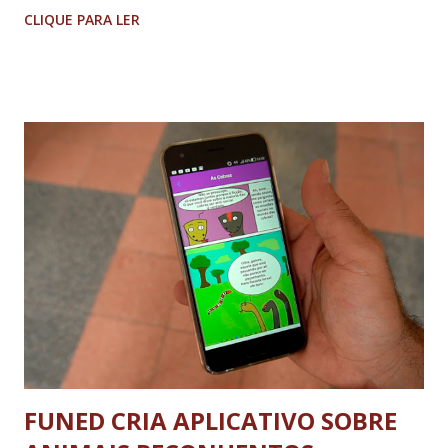
devolver pagamentos irregulares recebidos. As
CLIQUE PARA LER
irregularidades foram identificadas após inspeção ordinária
realizada na prefeitura com a finalidade de fiscalizar os atos
de gestão e a aplicação de recursos públicos no exercício
de 2006, além dos controles internos no momento da
inspeção, remuneração dos agentes políticos e o repasse
de duodécimo à Câmara no exercício de 2005. De acordo
com o voto do relator, conselheiro Wanderley Ávila, o
município extinguiu o cargo de secretário e criou o cargo
comissionado de diretor por meio da Lei Municipal nº
3.001/2003, mas a alteração não afetou a situação dos
ocupantes pois “o pagamento de abono pecuniário é um
direito exclusivo do empregado celetista, conform...
FUNED CRIA APLICATIVO SOBRE