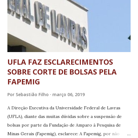
“Trabalho com venenos de animais desde a graduação e
vejo que o assunto assombra várias pessoas, uma vez que a
maioria tem medo de encontrar um animal peçonhento.
Este medo é importante e saudável, mas há muitos mitos
envolvendo estes animais e seus venenos”, explica. ...
UFLA FAZ ESCLARECIMENTOS
SOBRE CORTE DE BOLSAS PELA
FAPEMIG
Por
Sebastião Filho
março 06, 2019
A Direção Executiva da Universidade Federal de Lavras
(UFLA), diante das muitas dúvidas sobre a suspensão de
bolsas por parte da Fundação de Amparo à Pesquisa de
Minas Gerais (Fapemig), esclarece: A Fapemig, por não