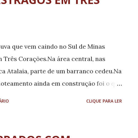
chuva que vem caindo no Sul de Minas
 Três Corações.Na área central, nas
ca Atalaia, parte de um barranco cedeu.Na
loteamento ainda em construção foi o que
barro para a principal avenida do Bairro
ÁRIO
CLIQUE PARA LER
sideravelmente e funcionários da
já estiveram em ambos os locais afetados
 as devidas providências.