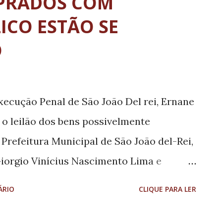
PRADOS COM
ICO ESTÃO SE
O
Execução Penal de São João Del rei, Ernane
 o leilão dos bens possivelmente
Prefeitura Municipal de São João del-Rei,
Giorgio Vinícius Nascimento Lima e
deria acontecer depois que tudo estivesse
ÁRIO
CLIQUE PARA LER
ulpados fossem julgados e condenados. Os
 jet-ski, carros e motocicletas, guardados