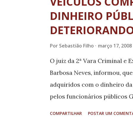
VEÍCULOS COM
DINHEIRO PÚBL
DETERIORAND
Por
Sebastião Filho
março 17, 2008
O juiz da 2ª Vara Criminal e 
Barbosa Neves, informou, que
adquiridos com o dinheiro da 
pelos funcionários públicos 
Gilcélio da Luz Matias, só po
COMPARTILHAR
POSTAR UM COMENT
resolvido e os verdadeiros c
11 veículos, entre uma lancha,