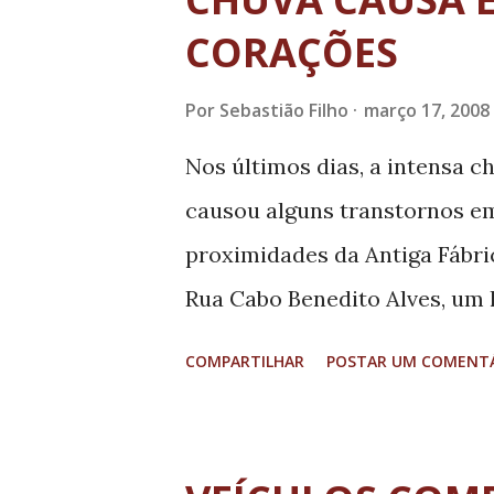
t
a
CORAÇÕES
g
Por
Sebastião Filho
março 17, 2008
e
n
Nos últimos dias, a intensa 
s
causou alguns transtornos em
proximidades da Antiga Fábri
Rua Cabo Benedito Alves, um 
ocasionou a descida de muito 
COMPARTILHAR
POSTAR UM COMENT
Cotia. O Rio Verde subiu con
Prefeitura de Três Corações 
pela água da chuva e tomaram