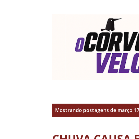
P
Mostrando postagens de março 17
o
s
CHUVA CAUSA 