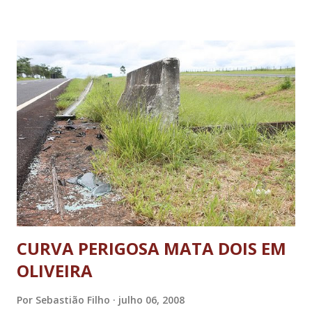
acordo com o artigo 165 da Lei 9.503/97 CTB, quem for
flagrado dirigindo alcoolizado comete infração gravíssima,
poderá pagar multa de R$957,70 e perder sete pontos na
carteira."Também terá sua carteira de habilitação recolhida
pela PM, que poderá ser apreendida pela Polícia Civil. O
carro ainda fica retido até que um condutor habilitado
venha recolher o veículo", informou. Mas os condutores
também devem ficar atentos aos limites de velocidade
exigidos em cada rodovia. De acordo com o sargento Silva,
os militare...
CURVA PERIGOSA MATA DOIS EM
OLIVEIRA
Por
Sebastião Filho
julho 06, 2008