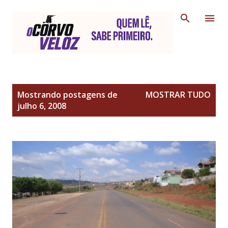
Pular para o conteúdo principal
P
Mostrando postagens de
MOSTRAR TUDO
o
julho 6, 2008
s
t
a
g
e
n
s