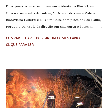
Duas pessoas morreram em um acidente na BR-381, em
Oliveira, na manhã de ontem, 5. De acordo com a Polícia
Rodoviária Federal (PRF), um Celta com placa de São Paulo,
perdeu o controle da direção em uma curva e bateu na
mureta de proteção da pista. O acidente ocorreu por volta
COMPARTILHAR
POSTAR UM COMENTÁRIO
das 6h30, no sentido Belo Horizonte. O motorista e um
CLIQUE PARA LER
passageiro morreram na hora. Um outro ocupante do
veículo, está internado em estado grave no hospital da
cidade. Em Betim, na BR-262, uma pessoa morreu e quatro
ficaram feridas em um acidente por volta de 3h30 deste
sábado. Segundo a PRF, o Fiat Marea saiu da pista e
capotou em uma curva na altura do KM-363, sentido Betim-
Juatuba. O motorista do veículo morreu no local e quatro
passageiros foram socorridos e encaminhados ao Hospital
Regional da cidade.