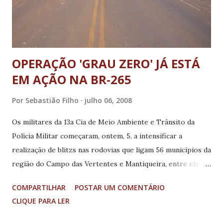
OPERAÇÃO 'GRAU ZERO' JÁ ESTÁ
EM AÇÃO NA BR-265
Por
Sebastião Filho
julho 06, 2008
Os militares da 13a Cia de Meio Ambiente e Trânsito da
Polícia Militar começaram, ontem, 5, a intensificar a
realização de blitzs nas rodovias que ligam 56 municípios da
região do Campo das Vertentes e Mantiqueira, entre elas a
BR-265, que corta Lavras. É a "Operação Férias", que, este
COMPARTILHAR
POSTAR UM COMENTÁRIO
ano, está sendo executada simultaneamente com outra
CLIQUE PARA LER
operação: a "Grau Zero", que tem como objetivo tirar de
circulação os motoristas que estejam alcoolizados. De