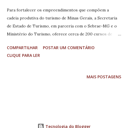
Para fortalecer os empreendimentos que compõem a
cadeia produtiva do turismo de Minas Gerais, a Secretaria
de Estado de Turismo, em parceria com o Sebrae-MG e o
Ministério do Turismo, oferece cerca de 200 cursos de
capacitação para os micro e pequenos empreendedores do
COMPARTILHAR
POSTAR UM COMENTÁRIO
segmento. Os cursos, que iniciaram no primeiro semestre
CLIQUE PARA LER
de 2008, serão realizados em mais de 60 cidades do Estado,
até novembro deste ano, com expectativa de mais de três
mil participantes. Na segunda quinzena do mês de junho
MAIS POSTAGENS
foram capacitados os Circuitos Turísticos Caminhos do Sul
de Minas, Serras Verdes do Sul de Minas, Tropeiros de
Minas, Triângulo Mineiro, Guimarães Rosa e Pedras
Preciosas. “Com o fortalecimento das micro e pequenas
empresas prestadoras de serviços para o segmento, Minas
Gerais nos torna mais competitiva e com maior
Tecnologia do Blogger