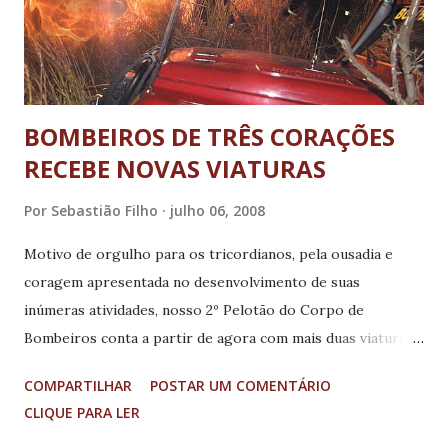
BOMBEIROS DE TRÊS CORAÇÕES
RECEBE NOVAS VIATURAS
Por
Sebastião Filho
julho 06, 2008
Motivo de orgulho para os tricordianos, pela ousadia e
coragem apresentada no desenvolvimento de suas
inúmeras atividades, nosso 2º Pelotão do Corpo de
Bombeiros conta a partir de agora com mais duas viaturas.
Uma delas, o caminhão APP (Auto Produtos Perigosos), que
COMPARTILHAR
POSTAR UM COMENTÁRIO
irá colaborar nos trabalhar com cargas pesadas e nocivas
CLIQUE PARA LER
ao meio ambiente. O outro veículo é o caminhão ASP (Auto