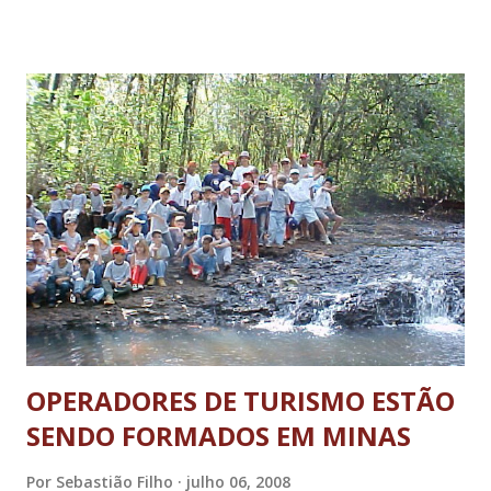
Salvamento Pesado), dotado de equipamentos que facilitam
o acesso às vitimas, oferecendo rapidez aos procedimentos
de salvamento. As duas viaturas comportam ainda água,
para casos de incêndio e limpeza. Ambas as viaturas são
fruto de um convênio estabelecido entre o Governo
Estadual e o Banco Interamericano de Desenvolvimento
(BID), tendo como objetivo promover um melhor
atendimento da BR 381, Rodovia Fernão Dias, trecho
Betim/São Paulo. A unidade conta hoje com os préstimos
de 37 bombeiros, estendendo seu atendimento a outras
cidades da região como Cambuquira, Campanha,
Monsenhor Paulo, São Gonçalo do Sapuca...
OPERADORES DE TURISMO ESTÃO
SENDO FORMADOS EM MINAS
Por
Sebastião Filho
julho 06, 2008