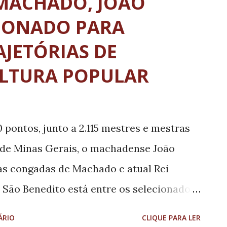
 MACHADO, JOÃO
37260-000, que até então vinha sendo
CIONADO PARA
douros. Os CEPs específicos estarão
JETÓRIAS DE
 site dos Correios e também nas agências
ULTURA POPULAR
r de 29 de maio. A atualização permite
mo referência de garantia de confirmação
entre empresas de diversos segmentos.
 pontos, junto a 2.115 mestres e mestras
omendam que a população entre em
 de Minas Gerais, o machadense João
 as congadas de Machado e atual Rei
 São Benedito está entre os selecionados
 o "Prêmio Trajetórias", um dos maiores
ÁRIO
CLIQUE PARA LER