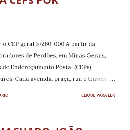
ir o CEP geral 37260-000 A partir da
moradores de Perdões, em Minas Gerais,
 de Endereçamento Postal (CEPs)
uros. Cada avenida, praça, rua e travessa
. Com a ação, os Correios aprimoram a
ÁRIO
CLIQUE PARA LER
icípio, beneficiando a população e as
icação facilita a localização de endereços.
 entre 37256-000 a 37260-999,