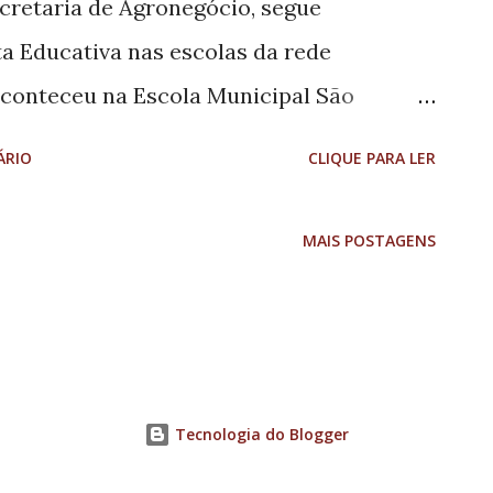
cretaria de Agronegócio, segue
no Teatro Municipal ...
a Educativa nas escolas da rede
 aconteceu na Escola Municipal São
ro São Sebastião. O projeto tem como
ÁRIO
CLIQUE PARA LER
 desde a infância, o cuidado com a
eito ao meio ambiente e a valorização do
MAIS POSTAGENS
nte as atividades, os alunos aprendem na
o, cuidados com a terra e a importância dos
úde. Além do aprendizado pedagógico, a
nscientização ambiental, trabalho em
Tecnologia do Blogger
espertando nas crianças hábitos saudáveis
oda a vida. O projeto Horta Educativa