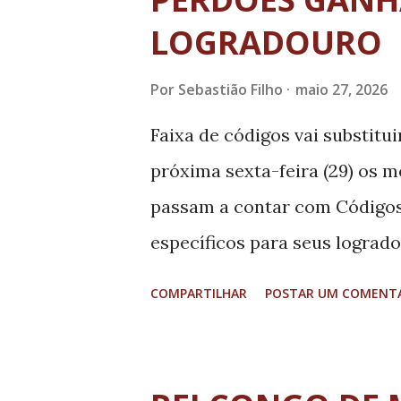
t
a
LOGRADOURO
g
Por
Sebastião Filho
maio 27, 2026
e
n
Faixa de códigos vai substitu
s
próxima sexta-feira (29) os 
passam a contar com Códigos
específicos para seus logrado
terá identificação individual
COMPARTILHAR
POSTAR UM COMENT
prestação de serviços no mun
empresas, já que a nova codif
Os novos CEPs estão na faixa