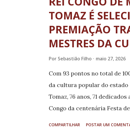
REI CONGO DE
substituindo o código geral 
TOMAZ É SELE
utilizado para todos os logra
PREMIAÇÃO TRA
disponíveis para consulta no
MESTRES DA C
da estatal em Perdões a parti
que os CEPs sejam usados co
Por
Sebastião Filho
maio 27, 2026
de endereço, prática comum 
Com 93 pontos no total de 100
Para tanto, os Correios rec
da cultura popular do estado
contato ...
Tomaz, 76 anos, 71 dedicados
Congo da centenária Festa de
de Minas Gerais para receber
COMPARTILHAR
POSTAR UM COMENT