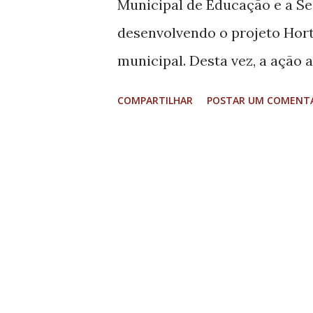
Municipal de Educação e a Se
assinatura de atos aconteceu 
desenvolvendo o projeto Hort
municipal. Desta vez, a ação
Sebastião, localizada no bair
COMPARTILHAR
POSTAR UM COMENT
principal objetivo incentivar,
alimentação saudável, o resp
contato com a natureza. Dura
prática sobre plantio, cultiv
alimentos naturais para a sa
iniciativa também promove co
equipe e responsabilidade, d
que podem ser levados para t