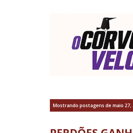
P
Mostrando postagens de maio 27,
o
s
PERDÕES GANH