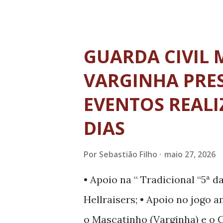
Em 1976 foi estudar no Rio de
conhecer e estudar com referê
de 1980, como a arranjadora e
GUARDA CIVIL 
radicado no Brasil Ian Guest
VARGINHA PRE
dos violonistas Almir Chediak
EVENTOS REAL
Arte. De volta a Manhuaçu, P
DIAS
outra área, até retomar, com f
frequentes à capital mineira.
Por
Sebastião Filho
maio 27, 2026
violonista e guitarrista Cels
• Apoio na “ Tradicional “5ª 
Th...
Hellraisers; • Apoio no jogo 
o Mascatinho (Varginha) e o C