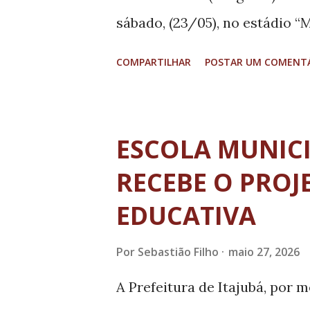
sábado, (23/05), no estádio “
7 Dias” realizada pela Secret
COMPARTILHAR
POSTAR UM COMENT
conjunto com a “Family Day” 
saída da Praça da Mina no Ca
torres e encerramento na mes
ESCOLA MUNICI
Mulheres” realizada na manhã
RECEBE O PROJ
Alto do Vale até o Pesqueiro 
EDUCATIVA
área central devido à transfe
Varginha, de sábado, (23/05), 
Por
Sebastião Filho
maio 27, 2026
do governador em exercício 
A Prefeitura de Itajubá, por m
município e do estado, cuja c