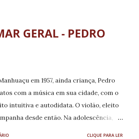
omo Mestre da Cultura Popular dentro da
(PNAB). O Rei Congo, título simbólico e do
 diretamente na organização das
AR GERAL - PEDRO
s cortejos realizados durante as
pecialmente nas celebrações dedicadas a
otetores da cultura do congado. Entre as
ientação dos participantes, organização
Manhuaçu em 1957, ainda criança, Pedro
 das apresentações, coordenação dos
tatos com a música em sua cidade, com o
tradições, cantos, rituais e costumes
o intuitiva e autodidata. O violão, eleito
idos corretamente. Com o conga...
ompanha desde então. Na adolescência,
sua primeira música, que está no disco.
ÁRIO
CLIQUE PARA LER