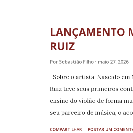
reconhecimentos culturais c
Política Nacional Aldir Blanc 
folclore de Machado trabalha
LANÇAMENTO M
congadas e na coordenação do
RUIZ
festividades tradicionais, es
São Benedito e aos santos pr
Por
Sebastião Filho
maio 27, 2026
responsabilidades estão a or
Sobre o artista: Nascido em 
dos grupos, acompanhamento
Ruiz teve seus primeiros con
cortejos e garantia de que as 
ensino do violão de forma muit
sejam preservados e transmit
seu parceiro de música, o ac
aos 16 anos compõe Carroça, 
COMPARTILHAR
POSTAR UM COMENT