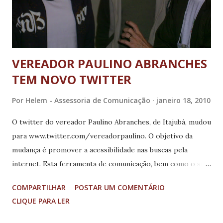
VEREADOR PAULINO ABRANCHES
TEM NOVO TWITTER
Por
Helem - Assessoria de Comunicação
janeiro 18, 2010
O twitter do vereador Paulino Abranches, de Itajubá, mudou
para www.twitter.com/vereadorpaulino. O objetivo da
mudança é promover a acessibilidade nas buscas pela
internet. Esta ferramenta de comunicação, bem como o seu
blog - paulinoabranches.blogspot.com -continuam bem
COMPARTILHAR
POSTAR UM COMENTÁRIO
atualizados pelo vereador, debatendo temas atuais e com
CLIQUE PARA LER
informações sobre a política local, sobre sua maneira de
compreender o nosso país e o mundo globalizado. O