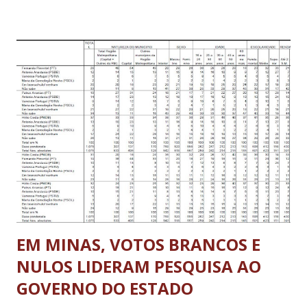
vereador Paulino está conseguindo transpor sua vivência da
sala de aula para as redes sociais: a fluência de um diálogo
aberto, dinâmico e frutífero. Costuma debater e responder
aos questionamentos sempre que solicitado. Entre seus
seguidores, encontram-se muitos jovens , contatos de
ONGs e partidos políticos, além de gente da imprensa,
cujos olhares foram atraídos durante o episódio da censura
sofrida em outubro do ano passado e cassada no mês
seguinte por liminar do Juiz Willys Villas Boas. A notícia
pode ser lembrada aqui .
EM MINAS, VOTOS BRANCOS E
NULOS LIDERAM PESQUISA AO
GOVERNO DO ESTADO