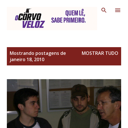
Pular para o conteúdo principal
P
Mostrando postagens de
MOSTRAR TUDO
o
janeiro 18, 2010
s
t
a
g
e
n
s