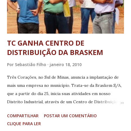
TC GANHA CENTRO DE
DISTRIBUIÇÃO DA BRASKEM
Por
Sebastião Filho
janeiro 18, 2010
Três Corações, no Sul de Minas, anuncia a implantação de
mais uma empresa no município. Trata-se da Braskem S/A,
que a partir do dia 25, inicia suas atividades em nosso
Distrito Industrial, através de um Centro de Distribuição,
localizado no galpão onde funcionou a Costa Equipamentos.
COMPARTILHAR
POSTAR UM COMENTÁRIO
Nesta empreitada, a Braskem tem como parceira a empresa
CLIQUE PARA LER
Irapuru Tarnsportes, que será responsável pela