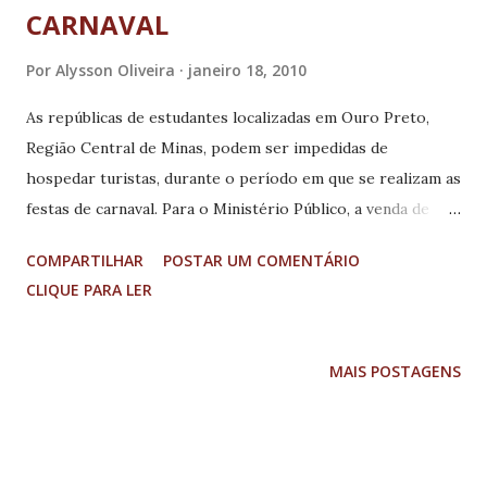
CARNAVAL
Por
Alysson Oliveira
janeiro 18, 2010
As repúblicas de estudantes localizadas em Ouro Preto,
Região Central de Minas, podem ser impedidas de
hospedar turistas, durante o período em que se realizam as
festas de carnaval. Para o Ministério Público, a venda de
pacotes de hospedagens e ingressos para os blocos foi
COMPARTILHAR
POSTAR UM COMENTÁRIO
considerada como utilização de um patrimônio público para
CLIQUE PARA LER
o lucro, uma vez que, das mais de 300 moradias estudantis,
58 são federais. Durante uma reunião realizada nessa
quinta-feira (14), da qual participaram representantes do
MAIS POSTAGENS
Ministério Público, das repúblicas e universidades, foram
discutidas normas que farão parte de um documento que
deve ser assinado por todas as partes. Uma das propostas
prevê que o valor arrecadado com hospedagem nas