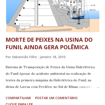
Aécio a Anastasia. Vanessa Portugal (PSTU) alcança 9% no
melhor cenário. Maria da Consolação Rocha (PSOL) tem 3%.
Sem apresentar os nomes dos pré-candidatos, o atual
governador, Aécio Neves (PSDB), reeleito e por isso ...
MORTE DE PEIXES NA USINA DO
FUNIL AINDA GERA POLÊMICA
Por
Sebastião Filho
janeiro 18, 2010
Sistema de Transposição de Peixes da Usina Hidrelétrica
do Funil Apesar do acidente ambiental na realização de
testes da primeira máquina da Hidrelétrica do Funil, na
divisa de Lavras com Perdões, no Sul de Minas, causado
pelo desalinhamento das palhetas fixadas na periferia do
COMPARTILHAR
POSTAR UM COMENTÁRIO
rotor da turbina - que causou a mortandade de cerca de 6 t
CLIQUE PARA LER