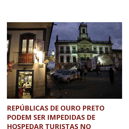
distribuição de seus produtos, fato que deverá gerar a
contratação, inicialmente, de 50 pessoas. A Braskem é no
mercado latino-americano, responsável pela produção de
resinas termoplásticas, que tem sua origem no petróleo,
cujos derivados abrangem uma gama infinita de produtos
usados em nosso dia-a-dia. Para o prefeito Faustinho
Ximenes (PSDB), a presença de uma empresa do porte da
Braskem em nosso município é um fato bastante relevante,
visto que ela está inserida entre as maiores e mais
modernas do ramo em nosso continente. Em termos de
arrecadação, segundo o prefeito, sua implantação també...
REPÚBLICAS DE OURO PRETO
PODEM SER IMPEDIDAS DE
HOSPEDAR TURISTAS NO