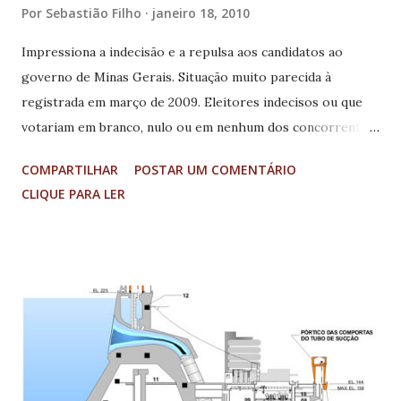
Por
Sebastião Filho
janeiro 18, 2010
Impressiona a indecisão e a repulsa aos candidatos ao
governo de Minas Gerais. Situação muito parecida à
registrada em março de 2009. Eleitores indecisos ou que
votariam em branco, nulo ou em nenhum dos concorrentes
variam de 35% a 55% em cinco cenários. O ministro das
COMPARTILHAR
POSTAR UM COMENTÁRIO
Comunicações, Hélio Costa (PMDB), lidera oscilando entre
CLIQUE PARA LER
32% e 37%. O ex-prefeito de BH, Fernando Pimentel (PT),
tem 28% no cruzamento sem Hélio Costa. Outro petista, o
ministro do Desenvolvimento Social, Patrus Ananias,
aparece com 19% no cenário sem Pimentel e Costa. O vice-
governador Antonio Anastasia (PSDB) aparece em segundo
e terceiro lugar nas listas. Vai de 10% a 14%. Os tucanos
enfrentam dificuldade semelhante à corrida presidencial na
relação Lula-Dilma. Transferir a aprovaçãodo governo de