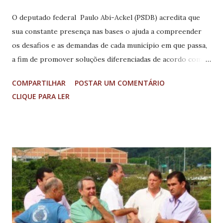
O deputado federal Paulo Abi-Ackel (PSDB) acredita que
sua constante presença nas bases o ajuda a compreender
os desafios e as demandas de cada município em que passa,
a fim de promover soluções diferenciadas de acordo com as
particularidades de cada região. Sua atuação parlamentar
COMPARTILHAR
POSTAR UM COMENTÁRIO
em Brasília zela pela primazia de seus feitos, tanto que já
CLIQUE PARA LER
foi membro das comissões que tratam do PEC 130/07,
sobre o Foro Privilegiado; CPI do Sistema Carcerário; CPI
das Escutas Telefônicas Clandestinas; Comissão que trata
dos Resíduos Sólidos; Comissão que extinguiu a CPMF; da
Comissão de Defesa do Consumidor; e atualmente está
presente na Comissão de Minas e Energia; na Comissão
Especial que trata das férias coletivas do poder judiciário; e
da Petro-Sal. Para mais informações clique aqui .