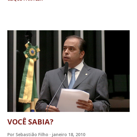
de peixes, presos na caixa espiral e no tubo de sucção -, as
sócias Companhia Vale do Rio Doce - CVRD (51%) e Cemig
(49%) acionaram duas máquinas da Usina de Funil, cada uma
com 60 MW, em dezembro de 2002. Ainda no início de 2003,
as parceiras deverão finalizar o projeto, colocando a pleno
vapor os 180 MW da hidrelétrica. O Sistema de
Transposição de Peixes (STP) foi implantado na UHE Funil
com a finalidade de permitir a continuidade do processo de
migração e reprodução, de jusante para montante da
barragem, de várias espécies de peixes provenientes do Rio
Grande. Para a transposição dos peixes a montante do
reservatório da usina, as sócias optaram p...
VOCÊ SABIA?
Por
Sebastião Filho
janeiro 18, 2010