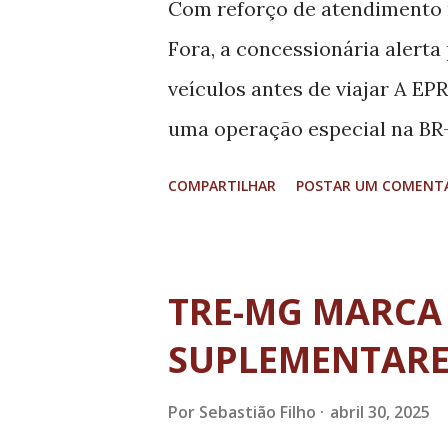
Com reforço de atendimento n
medida socioeducativa. “Iss
Fora, a concessionária alerta
Minas em oferecer um atendi
veículos antes de viajar A EPR 
adolescentes, buscando ...
uma operação especial na BR-
garantir maior fluidez no trá
COMPARTILHAR
POSTAR UM COMENT
do Trabalhador. A ação, que s
trecho concedido - entre Belo
reforço nos recursos operaci
TRE-MG MARCA 
6% no volume de veículos em
SUPLEMENTARE
maiores fluxos previstos para q
domingo (4). A operação refo
Por
Sebastião Filho
abril 30, 2025