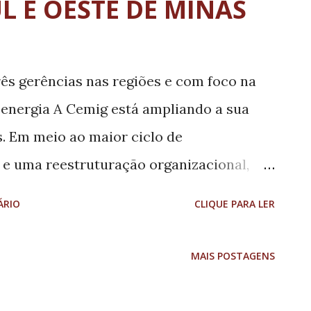
L E OESTE DE MINAS
o, caso ocupe cargo gerador de
se no prazo de 24 horas. No dia 21 de maio,
entrega dos pedidos de registro de
ês gerências nas regiões e com foco na
al, sendo que o encaminhamento...
energia A Cemig está ampliando a sua
s. Em meio ao maior ciclo de
a e uma reestruturação organizacional,
do, foi inaugurada nesta segunda-feira
ÁRIO
CLIQUE PARA LER
uperintendência Regional Sul e mais três
inha e Divinópolis). Com isso, a Cemig
MAIS POSTAGENS
qualidade da prestação de serviços no Sul
m impactos positivos em toda área de