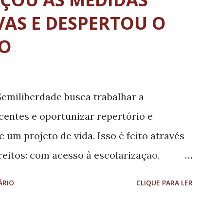
AS E DESPERTOU O
TO
emiliberdade busca trabalhar a
centes e oportunizar repertório e
 um projeto de vida. Isso é feito através
eitos: com acesso à escolarização,
mento de vínculos familiares e
ÁRIO
CLIQUE PARA LER
ia jurídica e acesso à cultura, esporte e
volvida pela Subsecretaria de Atendimento