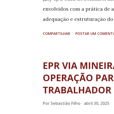
cumprimento à lei federal 12.5
envolvidos com a prática de at
adequação e estruturação do 
capacidade para acolher até 
COMPARTILHAR
POSTAR UM COMENT
local possui quatro quartos, 
biblioteca, núcleo de prática
unidade será administrada pel
EPR VIA MINEI
Segurança Pública, por meio 
OPERAÇÃO PAR
Socioeducativo (Suase). Para 
TRABALHADOR
Segurança Pública, Rogério G
papel fundamental para a rec
Por
Sebastião Filho
abril 30, 2025
eles permaneçam próximos de