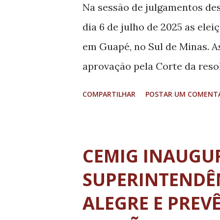
inspeção, ambulâncias, guinch
Na sessão de julgamentos dest
estrategicamente ao longo da
dia 6 de julho de 2025 as ele
dia. Ao todo, serão 30 veícul
em Guapé, no Sul de Minas. A
usuários. A iniciativa é funda
aprovação pela Corte da reso
instruções que vão reger as e
COMPARTILHAR
POSTAR UM COMENT
publicada nos próximos dias n
primeira eleição suplementar
2024 e acontece em razão do 
CEMIG INAUGU
prefeito mais votado nas urnas
SUPERINTENDÊ
os órgãos partidários poderã
ALEGRE E PREVÊ
sobre a escolha dos candidat