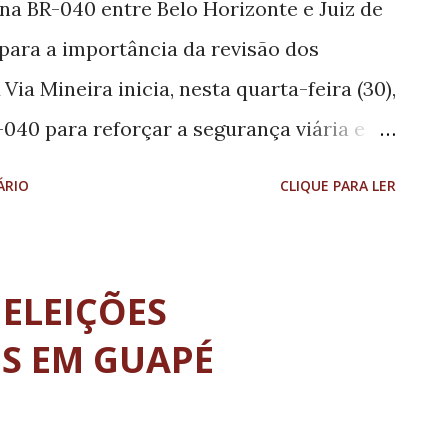
a BR-040 entre Belo Horizonte e Juiz de
o reafirma o compromisso do Governo de
 para a importância da revisão dos
mento mais digno e humanizado aos
Via Mineira inicia, nesta quarta-feira (30),
040 para reforçar a segurança viária e
fego durante o feriado prolongado do Dia
ÁRIO
CLIQUE PARA LER
egue até segunda-feira (5), abrange todo o
 Horizonte e Juiz de Fora - e conta com
onais. A expectativa é de um aumento de
ELEIÇÕES
 comparação aos dias normais, com os
S EM GUAPÉ
uarta-feira (30), quinta-feira (1º) e
rça o atendimento com viaturas extras de