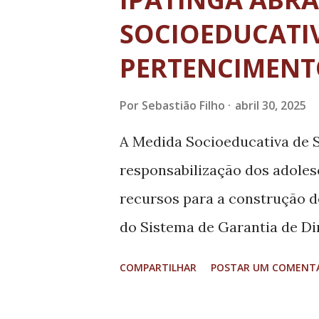
t
a
SOCIOEDUCATIV
g
PERTENCIMEN
e
n
Por
Sebastião Filho
abril 30, 2025
s
A Medida Socioeducativa de S
responsabilização dos adoles
recursos para a construção de
do Sistema de Garantia de Dir
profissionalização, fortaleci
COMPARTILHAR
POSTAR UM COMENT
comunitários, saúde, assistênc
lazer. No Estado, ela é desen