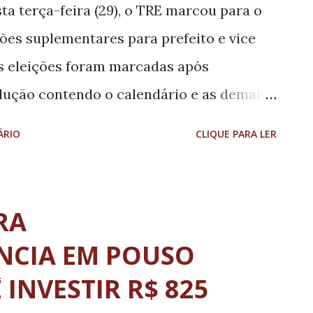
os leves e pesados distribuídos
a terça-feira (29), o TRE marcou para o
 rodovia, com atendimento 24 horas por
ições suplementares para prefeito e vice
os disponíveis para o atendimento aos
s eleições foram marcadas após
mental para garanti...
lução contendo o calendário e as demais
leições no município. A norma será
ÁRIO
CLIQUE PARA LER
o Diário da Justiça Eletrônico . Guapé é a
 em Minas Gerais referente ao pleito de
indeferimento do registro do candidato a
RA
. Calendário Eleitoral De 13 a 18 de maio,
NCIA EM POUSO
o se reunir em convenções para deliberar
 INVESTIR R$ 825
os. Após a escolha em convenção, o