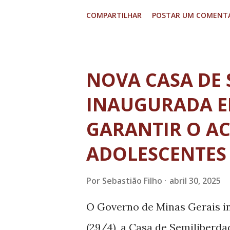
Ministério Público de Minas 
COMPARTILHAR
POSTAR UM COMENT
Apoio Operacional às Promoto
das Crianças e dos Adolesce
Governo do Estado por uma r
NOVA CASA DE 
prerrogativa e responsabilid
INAUGURADA E
socioeducativa. Sendo assim
GARANTIR O A
firmou acordo com o Governo 
ADOLESCENTES
cronograma da meta de liquida
responsável por custodiar ad
Por
Sebastião Filho
abril 30, 2025
infracionais. O acordo prorr
O Governo de Minas Gerais in
Estadual de Atendimento Soc
(29/4), a Casa de Semiliberda