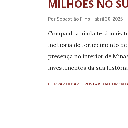
MILHÕES NO SU
candidato que será registrad
inelegibilidade, deve afastar-
Por
Sebastião Filho
abril 30, 2025
será encerrado o prazo para 
Companhia ainda terá mais tr
candidatura à Justiça Eleitor
melhoria do fornecimento de 
presença no interior de Mina
investimentos da sua históri
iniciada em 2025. Neste senti
COMPARTILHAR
POSTAR UM COMENT
(28/04), em Pouso Alegre, a S
gerências (Pouso Alegre, Varg
busca melhorar ainda mais a 
e Centro-Oeste do Estado co