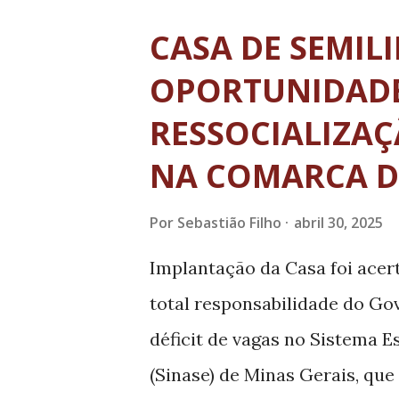
Socioeducativo (Suase), da Se
CASA DE SEMIL
Pública (Sejusp), em parceri
OPORTUNIDAD
Medida Socioeducativa. Mais 
RESSOCIALIZA
fundamental importância. É o 
NA COMARCA D
cidade do Vale do Aço, a Casa
modelo para o Estado. Artes 
Por
Sebastião Filho
abril 30, 2025
cumprem medida socioeducati
Implantação da Casa foi acer
ganharam espaço na Bibliotec
total responsabilidade do Go
no centro ...
déficit de vagas no Sistema 
(Sinase) de Minas Gerais, qu