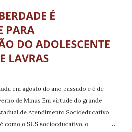
cretaria de Estado de Justiça e Segurança
IBERDADE É
a com o PEMSE - Polo de Evolução de
E PARA
a parceria com o município é de
ÇÃO DO ADOLESCENTE
caso de Ipatinga. Há cinco instalada na
E LAVRAS
 de Semiliberdade de Ipatinga, hoje, é um
elaboradas por adolescentes que
va na Casa de Semiliberdade de Ipatinga
tada em agosto do ano passado e é de
a Pública Zumbi dos Palmares, localizada
verno de Minas Em virtude do grande
Estadual de Atendimento Socioeducativo
e é como o SUS socioeducativo, o