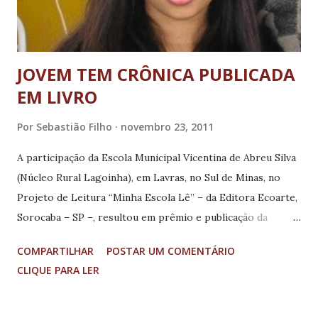
de Almeida Neves. Rodoviária Segundo a vereadora Sílvia
Fernanda de Almeida (PMDB...
JOVEM TEM CRÔNICA PUBLICADA
EM LIVRO
Por
Sebastião Filho
novembro 23, 2011
A participação da Escola Municipal Vicentina de Abreu Silva
(Núcleo Rural Lagoinha), em Lavras, no Sul de Minas, no
Projeto de Leitura “Minha Escola Lê” – da Editora Ecoarte,
Sorocaba – SP –, resultou em prêmio e publicação da
crônica “O velório do Zé Pinguinha”, de autoria da aluna
COMPARTILHAR
POSTAR UM COMENTÁRIO
Daniela dos Reis Oliveira, 6º ano do Ensino Fundamental
CLIQUE PARA LER
dessa escola. Com o incentivo e apoio da coordenadora no
Núcleo Lagoinha, a equipe de professores trabalhou,
sistematicamente, com exemplares do livro “Nos