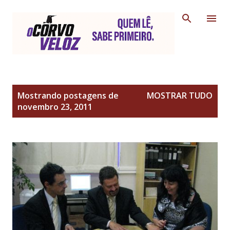
Pular para o conteúdo principal
P
Mostrando postagens de
MOSTRAR TUDO
o
novembro 23, 2011
s
t
a
g
e
n
s