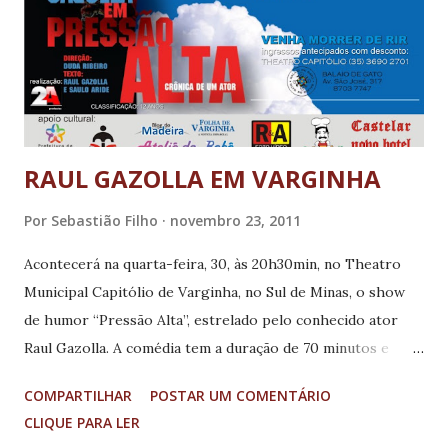
e pagamento de diárias aos vereadores". Segundo ele, é
importante dar transparência aos gastos públicos,
"evitando questionamentos sobre decoro parlamentar,
abuso de prerrogativas e percepção de vantagens ilí...
RAUL GAZOLLA EM VARGINHA
Por
Sebastião Filho
novembro 23, 2011
Acontecerá na quarta-feira, 30, às 20h30min, no Theatro
Municipal Capitólio de Varginha, no Sul de Minas, o show
de humor “Pressão Alta”, estrelado pelo conhecido ator
Raul Gazolla. A comédia tem a duração de 70 minutos e
classificação de 12 anos. Pressão Alta é uma crônica bem
COMPARTILHAR
POSTAR UM COMENTÁRIO
humorada sobre o estresse que a vida contemporânea nos
CLIQUE PARA LER
impõe e seus efeitos devastadores. Depois de anos