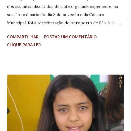
dos assuntos discutidos durante o grande expediente, na
sessão ordinária do dia 8 de novembro da Câmara
Municipal, foi a terceirização do Aeroporto de São João
del-Rei, nas Vertentes. Alguns dos vereadores
COMPARTILHAR
POSTAR UM COMENTÁRIO
demonstraram indignação com o ato do Executivo
CLIQUE PARA LER
Municipal, afirmando que o prefeito Nivaldo Andrade está
entregando o patrimônio público para as empresas,
principalmente de outros municípios. Até setembro deste
ano, o terminal estava sob controle municipal. A Socicam,
que administra o Terminal Rodoviário do Tietê (SP), agora é
a responsável pela administração do aeroporto são-
joanense. Segundo informou a gerente Aline Flávia
Resende, a empresa já está pensando nos turistas da Copa
do Mundo de 2014 que estarão em cidades próximas daqui,
como o Rio de Janeiro e Belo Horizonte. A intenção é
investir mais de R$ 2 milhões na infraestrutura do Octávio