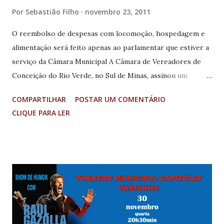
Por
Sebastião Filho
novembro 23, 2011
O reembolso de despesas com locomoção, hospedagem e
alimentação será feito apenas ao parlamentar que estiver a
serviço da Câmara Municipal A Câmara de Vereadores de
Conceição do Rio Verde, no Sul de Minas, assinou um
acordo com o Ministério Público de Minas Gerais (MPMG)
COMPARTILHAR
POSTAR UM COMENTÁRIO
para dar maior transparência ao sistema de pagamento de
CLIQUE PARA LER
diárias de viagens aos vereadores do município. O acordo,
feito por meio de um Termo de Ajustamento de Conduta
(TAC), levou em conta a falta de um sistema organizado de
prestação de contas das viagens. Segundo o promotor de
Justiça Carlos Dozza, falta clareza numa resolução que
trata do assunto, editada em 2010 pela Câmara de
Conceição do Rio Verde. Dozza afirma que "é necessário
estabelecer critérios objetivos para a realização de viagens