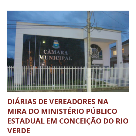
Bastidores do Cotidiano”, enviados pela Editora às escolas
participantes. A partir de transposição didática; exposição
dos trabalhos; montagem de um livro com os contos
produzidos pelos alunos durante o desenvolvimento do
projeto; apresentação de peças teatrais, os alunos
elaboraram outras histórias, utilizando as mesmas
personagens criadas por LAÉ de Souza, escritor brasileiro
e autor desse projeto. A seleção dos melhores trabalhos
coube à Editora Ecoarte que publicou, em outubro deste
ano, “As me...
DIÁRIAS DE VEREADORES NA
MIRA DO MINISTÉRIO PÚBLICO
ESTADUAL EM CONCEIÇÃO DO RIO
VERDE