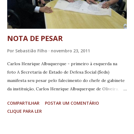
NOTA DE PESAR
Por
Sebastião Filho
novembro 23, 2011
Carlos Henrique Albuquerque - primeiro à esquerda na
foto A Secretaria de Estado de Defesa Social (Seds)
manifesta seu pesar pelo falecimento do chefe de gabinete
da instituição, Carlos Henrique Albuquerque de Oliveira,
mais conhecido como Caíque. Caíque faleceu na manhã
COMPARTILHAR
POSTAR UM COMENTÁRIO
desta terça-feira, 22 de novembro, depois de se envolver
CLIQUE PARA LER
em um acidente de trânsito, no Anel Rodoviário. Ele era
chefe de gabinete da secretaria desde janeiro de 2011 e
assessor parlamentar do secretário Lafayette Andrada há