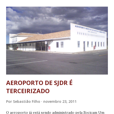
12 anos. O corpo de Caíque foi velado a partir das 20h desta
terça na Capela 2 do Cemitério Parque da Colina (Rua
Santarém, Bairro Nova Cintra, Belo Horizonte). O enterro
aconteceu no mesmo local, às 9h de quarta-feira, dia
23. Caíque tinha 33 anos e deixa a esposa, Patrícia, e dois
filhos: João Pedro, de 5 anos e Mateus, de 6 meses. Neste
momento de dor, o secretário Lafayette Andrada,
secretário-adjunto e subsecretários solidarizam-se com
familiares e amigos que com ele conviveram. ...
AEROPORTO DE SJDR É
TERCEIRIZADO
Por
Sebastião Filho
novembro 23, 2011
O aeroporto já está sendo administrado pela Socicam Um