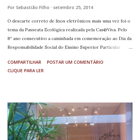
Por
Sebastião Filho
setembro 25, 2014
O descarte correto de lixos eletrônicos mais uma vez foi o
tema da Passeata Ecológica realizada pela Cas@Viva. Pelo
8º ano consecutivo a caminhada em comemoração ao Dia da
Responsabilidade Social do Ensino Superior Particular
movimentou a cidade de Santa Rita do Sapucaí, no Sul de
COMPARTILHAR
POSTAR UM COMENTÁRIO
Minas. A passeata, que seguiu até a praça central animada
CLIQUE PARA LER
pelos jovens do programa social do Inatel e funcionários
do Instituto com seus filhos chamou a atenção de
moradores. Ao todo foram arrecadadas cerca de três
toneladas de materiais sólidos. De acordo com a
coordenadora do Projeto "Lixo Eletrônico, Não Descarte
Essa Ideia" Débora Ribeiro, o número arrecadado
representa o quanto a população vem se conscientizando
da importância em fazer o descarte correto desses