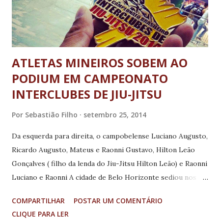
ATLETAS MINEIROS SOBEM AO
PODIUM EM CAMPEONATO
INTERCLUBES DE JIU-JITSU
Por
Sebastião Filho
setembro 25, 2014
Da esquerda para direita, o campobelense Luciano Augusto,
Ricardo Augusto, Mateus e Raonni Gustavo, Hilton Leão
Gonçalves ( filho da lenda do Jiu-Jitsu Hilton Leão) e Raonni
Luciano e Raonni A cidade de Belo Horizonte sediou nos
dias 20 e 21, no Ginásio do Mineirinho, o XXV Campeonato
COMPARTILHAR
POSTAR UM COMENTÁRIO
Brasileiro Interclubes. O evento foi organizado pelo
CLIQUE PARA LER
mestre Faixa-Vermelha 9º Grau de Jiu Jitsu, Hilton Leão,