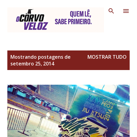
Pular para o conteúdo principal
P
Mostrando postagens de
MOSTRAR TUDO
o
setembro 25, 2014
s
t
a
g
e
n
s