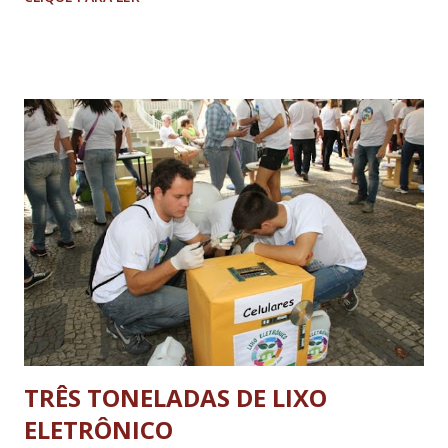
2014). O edital prevê o preenchimento de duas vagas para o
cargo. As inscrições devem ser realizadas, exclusivamente
pela internet, das 9h do dia 14 de outubro às 16h do dia 14
de novembro de 2014. Para se inscrever, o candidato deverá
acessar o endereço eletrônico:
www.gestaodeconcursos.com.br , no link referente ao
Concurso Público do Tribunal de Contas de Minas Gerais.
Acesse aqui o edital completo.
TRÊS TONELADAS DE LIXO
ELETRÔNICO