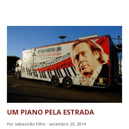
lenda viva do esporte e Liga Brasileira de Jiu-Jitsu. O atleta
faixa preta Caveirinha, que atualmente mora no Havaí,
também prestigiou o evento e lembrou que muitos atletas
mineiros de renome, tem grandes lembranças do começo
de carreira nos tatames do Brasileiro Interclubes e da Copa
Leão Dourado. Nesta vigésima quinta edição do
Campeonato Brasileiro Interclubes, compareceram mil e
cem atletas, representando setenta entidades de Jiu Jitsu
de todo Brasil. As cidades de Lavras e Campo Belo, ambas
no Sul de Minas e Sete Lagoas, na região Central de Minas,
estiveram representadas....
UM PIANO PELA ESTRADA
Por
Sebastião Filho
setembro 25, 2014