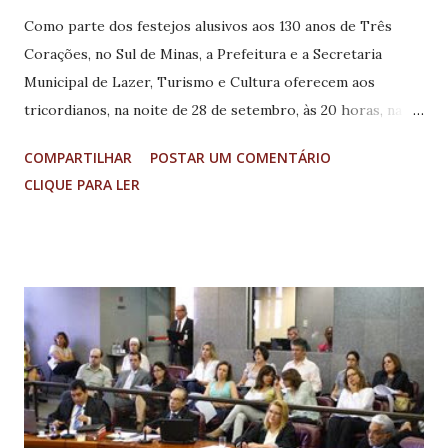
Como parte dos festejos alusivos aos 130 anos de Três
Corações, no Sul de Minas, a Prefeitura e a Secretaria
Municipal de Lazer, Turismo e Cultura oferecem aos
tricordianos, na noite de 28 de setembro, às 20 horas, na
Praça Odilon Rezende Andrade, o projeto “Um Piano pela
COMPARTILHAR
POSTAR UM COMENTÁRIO
Estrada”, com a apresentação do pianista Arthur Moreira
CLIQUE PARA LER
Lima, um dos maiores concertistas brasileiros, cujo nome é
destaque no cenário internacional. O repertório reúne o
melhor da música clássica e popular, trafegando por nomes
como Bach, Beethoven, Pixinguinha, Luiz Gonzaga, Ernesto
Nazareth, Villa-Lobos, Astor Piazolla, entre outros. O
evento tem o patrocínio da Petrobras, Correios e Caixa
Econômica Federal e seu objetivo é levar a música erudita e
a música brasileira ao alcance de todos, promovendo a
inclusão social e musical. “Um Piano pela Estrada” vem
levando a arte e o talento de Arthur Moreira Lima por