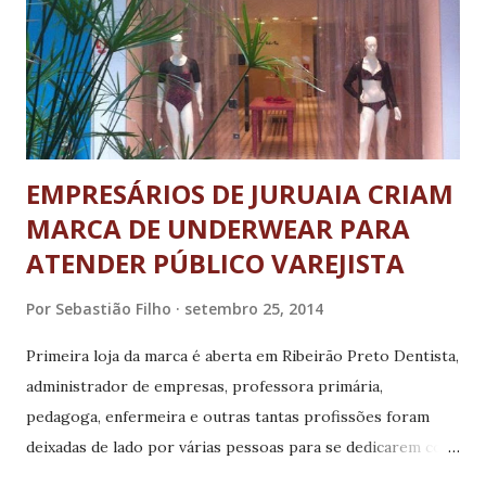
materiais. "A cada ano estamos vendo a adesão das pessoas
em nossa campanha. Elas já estão habituadas a guardar esse
tipo de material para descartá-lo nessa ação. É muito válido
para nós saber que vamos dar o destin...
EMPRESÁRIOS DE JURUAIA CRIAM
MARCA DE UNDERWEAR PARA
ATENDER PÚBLICO VAREJISTA
Por
Sebastião Filho
setembro 25, 2014
Primeira loja da marca é aberta em Ribeirão Preto Dentista,
administrador de empresas, professora primária,
pedagoga, enfermeira e outras tantas profissões foram
deixadas de lado por várias pessoas para se dedicarem com
exclusividade ao empreendedorismo. Mais especificamente