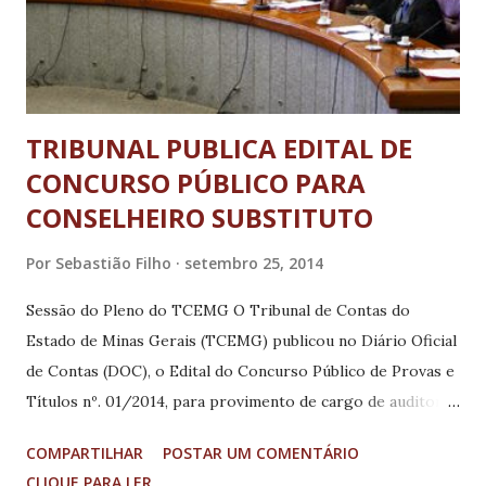
todo o país, num caminhão-teatro de 45 m² de cena, onde o
pianista transporta, lit...
TRIBUNAL PUBLICA EDITAL DE
CONCURSO PÚBLICO PARA
CONSELHEIRO SUBSTITUTO
Por
Sebastião Filho
setembro 25, 2014
Sessão do Pleno do TCEMG O Tribunal de Contas do
Estado de Minas Gerais (TCEMG) publicou no Diário Oficial
de Contas (DOC), o Edital do Concurso Público de Provas e
Títulos nº. 01/2014, para provimento de cargo de auditor,
também denominado de conselheiro substituto. São duas
COMPARTILHAR
POSTAR UM COMENTÁRIO
vagas com salário de R$25.260,19 (valor referente a julho de
CLIQUE PARA LER