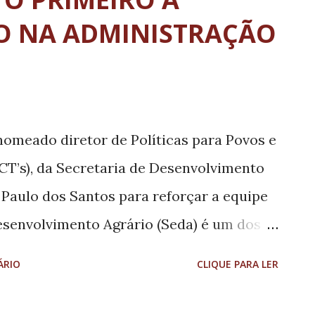
O NA ADMINISTRAÇÃO
nomeado diretor de Políticas para Povos e
T’s), da Secretaria de Desenvolvimento
 Paulo dos Santos para reforçar a equipe
esenvolvimento Agrário (Seda) é um dos
pular no modo de governar o Estado de
ÁRIO
CLIQUE PARA LER
rsitário, ele é o primeiro quilombola a
 na administração direta. Como diretor