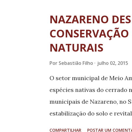
Geral da República, bem como
Conselho Nacional do Ministé
NAZARENO DES
Providências nº 0.00.000.001
CONSERVAÇÃO 
projeto ao presidente da Cas
NATURAIS
Por
Sebastião Filho
julho 02, 2015
O setor municipal de Meio Am
espécies nativas do cerrado n
municipais de Nazareno, no S
estabilização do solo e revita
denominadas Voçoroca do Cór
COMPARTILHAR
POSTAR UM COMENT