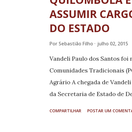
t
a
ASSUMIR CARG
g
DO ESTADO
e
n
Por
Sebastião Filho
julho 02, 2015
s
Vandeli Paulo dos Santos foi 
Comunidades Tradicionais (PC
Agrário A chegada de Vandeli
da Secretaria de Estado de D
exemplos do protagonismo po
COMPARTILHAR
POSTAR UM COMENT
Minas Gerais. Estudante unive
assumir um cargo de destaque