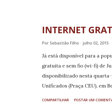
Idoso até a criação das leis
Parque Natural Municipal Vo
com a Lei 1.253 e do Parque N
INTERNET GRAT
conforme a Lei 1.252. Hoje, o
Por
Sebastião Filho
julho 02, 2015
preocupa e desenvolve trabal
a proteção e regeneração des
Já está disponível para a pop
plantadas, começa a vigorar 
gratuita e sem fio (wi-fi) de J
incêndios florestais elabora
disponibilizado nesta quarta-f
Gestao e Desenvolvimento Am
Unificados (Praça CEU), em Be
Joao Del Rei (CIGEDAS Vertent
Siqueira (PMDB) anunciou qu
COMPARTILHAR
POSTAR UM COMENT
públicas da cidade passarão 