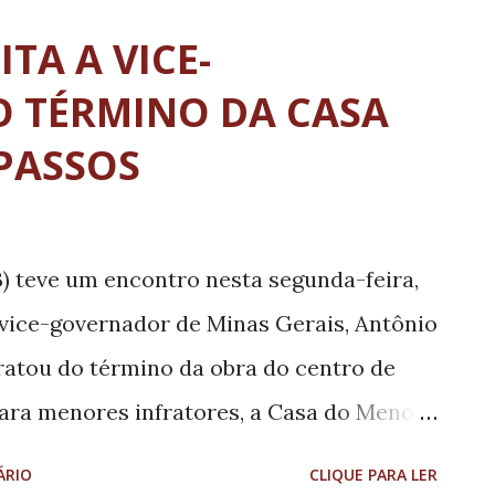
unidades Tradicionais (PCT’s), vinculado
ITA A VICE-
a Familiar, Vandeli dos Santos terá como
 TÉRMINO DA CASA
emandas e buscar soluções para
PASSOS
os movimentos, como acesso e
ito e assistência técnica. “Com certeza é
ente quer ver o resultado chegar até as
B) teve um encontro nesta segunda-feira,
ígenas, os povos de terreiros, os
 vice-governador de Minas Gerais, Antônio
tativa é a de que a ...
atou do término da obra do centro de
para menores infratores, a Casa do Menor
A reunião foi intermediada pelo deputado
ÁRIO
CLIQUE PARA LER