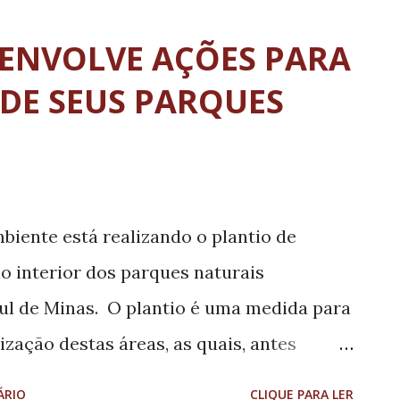
 a decisão liminar proferida pelo
rio Público, nos autos do Pedido de
ENVOLVE AÇÕES PARA
770/2014-83. Carlos André entregou o
DE SEUS PARQUES
a, deputado Adalclever Lopes (PMDB).
biente está realizando o plantio de
o interior dos parques naturais
ul de Minas. O plantio é uma medida para
lização destas áreas, as quais, antes
rego do Cravo e Voçoroca do Lar do
ÁRIO
CLIQUE PARA LER