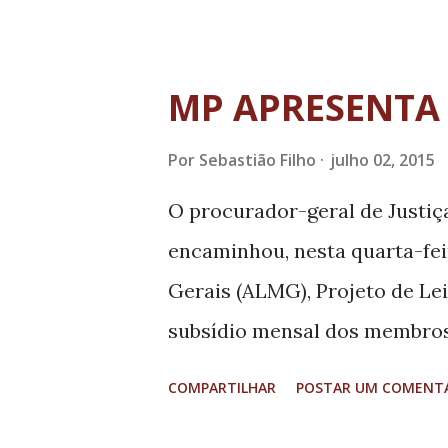
federal Rodrigo Pacheco (PM
Prefeitura de Passos nas dem
a Ataíde e Pacheco, Antônio 
MP APRESENTA 
problema nos próximos dias.
Por
Sebastião Filho
julho 02, 2015
assuntos sobre criminalidade 
governador que tanto a políci
O procurador-geral de Justiça
problema, tomam suas devidas
encaminhou, nesta quarta-feir
menores infratores, não pro
Gerais (ALMG), Projeto de Le
falta de uma instituição par
subsídio mensal dos membros 
cinco ou seis homicídios. A Ju
Minas Gerais A medida tem co
COMPARTILHAR
POSTAR UM COMENT
de 12 de janeiro de 2015, que