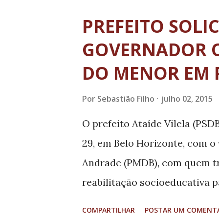
de Políticas para Povos e Com
PREFEITO SOLIC
à Subsecretaria de Agricultur
GOVERNADOR O
principal desafio ouvir as d
DO MENOR EM 
reinvindicações históricas d
regularização de terras, créd
Por
Sebastião Filho
julho 02, 2015
um desafio grande, porque a g
O prefeito Ataíde Vilela (PSD
comunidades quilombolas, ind
29, em Belo Horizonte, com o
pescadores artesanais. A expec
Andrade (PMDB), com quem tr
reabilitação socioeducativa 
em Passos, no Sul de Minas. 
COMPARTILHAR
POSTAR UM COMENT