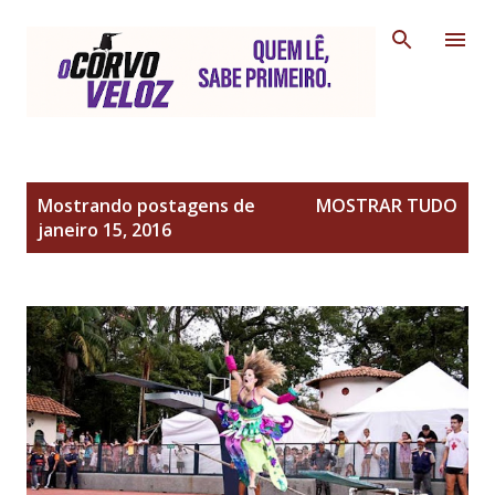
Pular para o conteúdo principal
P
Mostrando postagens de
MOSTRAR TUDO
o
janeiro 15, 2016
s
t
a
g
e
n
s