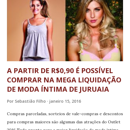
Federal de Juiz de Fora (UFJF), Nathan Oliveira Barros,
doutor em Ecologia e integrante da força-tarefa de
pesquisadores convidados pelo Governo de Minas Gerais
para colaborar com análises sobre a tragédia ambiental. “A
lama foi um dos impactos no Rio Doce. Enorme impacto,
diga-se de passagem, mas não é o único. Ton...
A PARTIR DE R$0,90 É POSSÍVEL
COMPRAR NA MEGA LIQUIDAÇÃO
DE MODA ÍNTIMA DE JURUAIA
Por
Sebastião Filho
janeiro 15, 2016
Compras parceladas, sorteios de vale-compras e descontos
para compras maiores são algumas das atrações do Outlet
2016 Tudo pronto para a maior liquidação de moda íntima