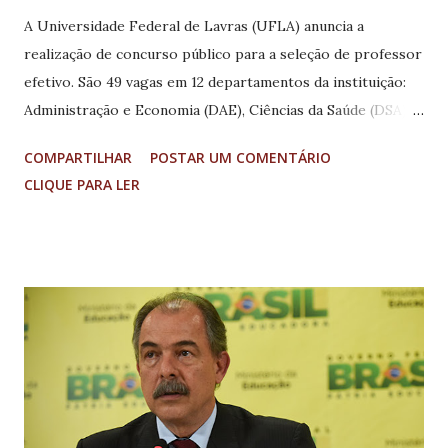
A Universidade Federal de Lavras (UFLA) anuncia a
realização de concurso público para a seleção de professor
efetivo. São 49 vagas em 12 departamentos da instituição:
Administração e Economia (DAE), Ciências da Saúde (DSA),
Ciências Exatas (DEX), Engenharia (DEG), Química (DQI),
COMPARTILHAR
POSTAR UM COMENTÁRIO
Ciência da Computação (DCC), Ciências Humanas (DCH),
CLIQUE PARA LER
Educação (DED), Nutrição (DNU), Física (DFI), Biologia
(DBI) e Educação Física (DEF). O concurso destina vagas
para o provimento de cargo integrante da Carreira de
Magistério Superior do Quadro Permanente, Classe A, com
a denominação de professor adjunto A (46 vagas) e
professor auxiliar (3 vagas), nível 1, regidos pela Lei no
8.112, de 1990. Há exigências mínimas de titulação para cada
área, que devem ser consultadas no edital. O vencimento
básico para o cargo de professor adjunto A (dedicação
exclusiva) é de 4.014,00. Já para professor auxiliar (40