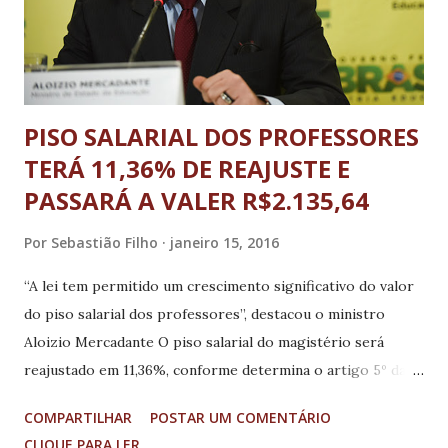
horas semanais) o vencimento básico é de 2.814,01. Ambos
podem receber acréscimo de Retr...
PISO SALARIAL DOS PROFESSORES
TERÁ 11,36% DE REAJUSTE E
PASSARÁ A VALER R$2.135,64
Por
Sebastião Filho
janeiro 15, 2016
“A lei tem permitido um crescimento significativo do valor
do piso salarial dos professores”, destacou o ministro
Aloizio Mercadante O piso salarial do magistério será
reajustado em 11,36%, conforme determina o artigo 5º da
Lei nº 11.738, de 16 de julho de 2008. O novo valor será de
COMPARTILHAR
POSTAR UM COMENTÁRIO
R$ 2.135,64 e passa a valer a partir deste mês. O novo valor
CLIQUE PARA LER