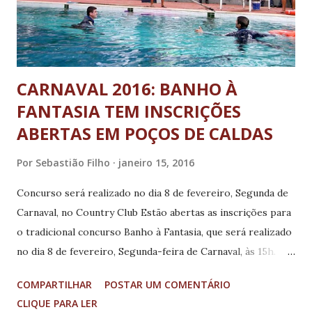
CARNAVAL 2016: BANHO À
FANTASIA TEM INSCRIÇÕES
ABERTAS EM POÇOS DE CALDAS
Por
Sebastião Filho
janeiro 15, 2016
Concurso será realizado no dia 8 de fevereiro, Segunda de
Carnaval, no Country Club Estão abertas as inscrições para
o tradicional concurso Banho à Fantasia, que será realizado
no dia 8 de fevereiro, Segunda-feira de Carnaval, às 15h. As
inscrições devem ser realizadas até o dia 29 de janeiro, na
COMPARTILHAR
POSTAR UM COMENTÁRIO
Secretaria de Turismo. O concurso será realizado nas
CLIQUE PARA LER
piscinas do Country Club. As categorias são infantil