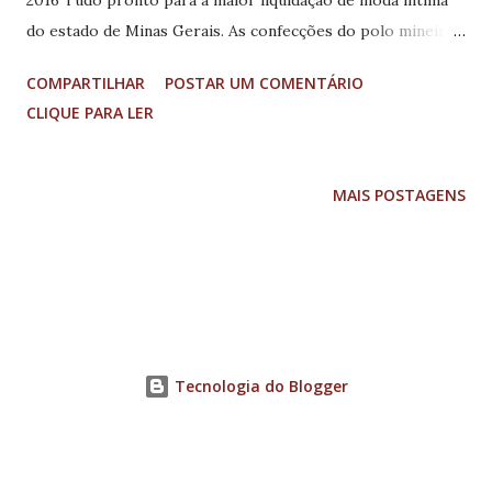
do estado de Minas Gerais. As confecções do polo mineiro
do setor já estão com os estoques finalizados para serem
COMPARTILHAR
POSTAR UM COMENTÁRIO
vendidos com descontos que variam entre 10% e 70%.
CLIQUE PARA LER
Algumas lojas vão mais longe e oferecem peças com até
80%, como é o caso da Oficina do Pijama, que também vai
dar mais reduções para quem fizer compras acima de R$
MAIS POSTAGENS
500 e R$ 1.000. Os preços do Outlet do polo mineiro de
moda íntima estão, em média, entre R$ 1,99 e R$ 49,90.
“Vale tudo para atrair os clientes à Juruaia e, com certeza,
vale muito a pena comprar no Outlet, pois os preços estão
bem baixos. As lojas vão oferecer descontos em lingerie,
moda praia, fitness, camisolas e pijamas e dá para comprar
Tecnologia do Blogger
muita coisa com pouco dinheiro. Outra novidade deste ano
é a adesão de lojas de outros setores, como vestuário e
calçados, qu...