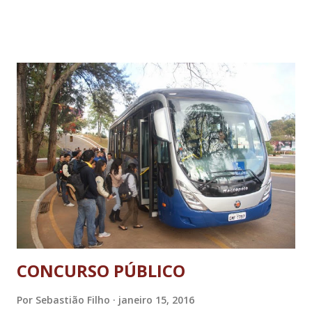
feminino e masculino, infantil conjunto, adulto feminino e
masculino e adulto conjunto. Nas categorias infantis
podem participar crianças de até 13 anos completos na data
de inscrição e nas categorias adultas os participantes
devem ser maiores de 14 anos. A categoria “conjuntos”
devem possuir o mínimo de quatro integrantes. As fantasias
devem ser confeccionadas com papel crepom, jornal, papel
d’água ou outros derivados de celulose. Os participantes
deverão estar com roupa de banho completa sob a fantasia.
Os critérios de avaliação serão: beleza, origin...
CONCURSO PÚBLICO
Por
Sebastião Filho
janeiro 15, 2016