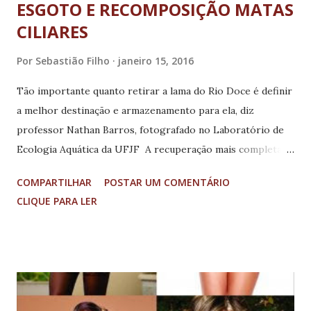
ESGOTO E RECOMPOSIÇÃO MATAS
CILIARES
Por
Sebastião Filho
janeiro 15, 2016
Tão importante quanto retirar a lama do Rio Doce é definir
a melhor destinação e armazenamento para ela, diz
professor Nathan Barros, fotografado no Laboratório de
Ecologia Aquática da UFJF A recuperação mais completa
do Rio Doce, afetado pela lama de resíduos do reservatório
COMPARTILHAR
POSTAR UM COMENTÁRIO
de mineração, em Mariana, na Região Central de Minas,
CLIQUE PARA LER
dependerá não apenas da retirada da lama que o atingiu e
se espalhou ao longo de todo o seu curso, mas
essencialmente do tratamento de esgoto despejado, da
recuperação de seus afluentes e matas ciliares, localizadas
nas margens dos rios. O alerta é do professor do
Programa em Pós-graduação em Ecologia da Universidade