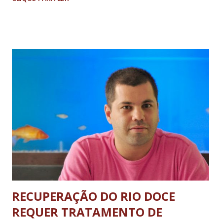
está sendo divulgado a estados e municípios pelo
Ministério da Educação nesta quinta-feira, 14, por meio de
aviso ministerial. “A lei tem permitido um crescimento
significativo do valor do piso salarial dos professores”,
destacou o ministro da Educação, Aloizio Mercadante (PT),
em entrevista. De 2009 a 2015, o crescimento real do piso
salarial do magistério foi de 46,05%, um percentual acima
da inflação. “Seguramente foi um dos melhores
crescimentos salariais entre os pisos de profissionais”,
afirmou. O piso salarial nacional para os profissionais do
magistério público da educação básica é o valor abaixo do
qual a...
RECUPERAÇÃO DO RIO DOCE
REQUER TRATAMENTO DE