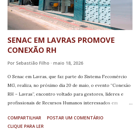
SENAC EM LAVRAS PROMOVE
CONEXÃO RH
Por
Sebastião Filho
maio 18, 2026
O Senac em Lavras, que faz parte do Sistema Fecomércio
MG, realiza, no próximo dia 20 de maio, o evento “Conexão
RH – Lavras”, encontro voltado para gestores, líderes e
profissionais de Recursos Humanos interessados em
ampliar conexões, trocar experiências e discutir os
COMPARTILHAR
POSTAR UM COMENTÁRIO
desafios contemporâneos da gestão de pessoas. A
CLIQUE PARA LER
programação acontece a partir das 18h30, na unidade do
Senac em Lavras, e foi criada para aproximar o setor