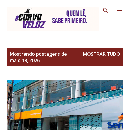
Pular para o conteúdo principal
P
Mostrando postagens de
MOSTRAR TUDO
o
maio 18, 2026
s
t
a
g
e
n
s