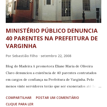
MINISTÉRIO PÚBLICO DENUNCIA
40 PARENTES NA PREFEITURA DE
VARGINHA
Por
Sebastião Filho
setembro 22, 2008
Blog do Madeira A promotora Eliane Maria de Oliveira
Claro denunciou a existência de 40 parentes contratados
em cargos de confiança na Prefeitura de Varginha. Pelo
menos vinte servidores terão que ser exonerados até hoje,
22. A promotora afirmou que, na maioria, são cargos de
COMPARTILHAR
POSTAR UM COMENTÁRIO
secretários municipais, chefes de departamentos e
CLIQUE PARA LER
assessores. A maior parte dos laços de parentesco é de