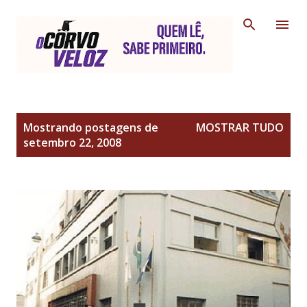
Pular para o conteúdo principal
P
Mostrando postagens de
MOSTRAR TUDO
o
setembro 22, 2008
s
t
a
g
e
n
s