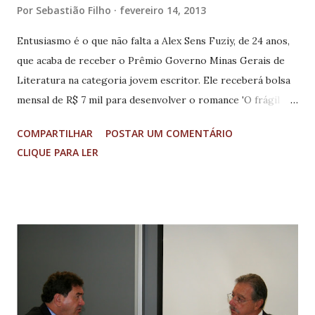
Por
Sebastião Filho
fevereiro 14, 2013
Entusiasmo é o que não falta a Alex Sens Fuziy, de 24 anos,
que acaba de receber o Prêmio Governo Minas Gerais de
Literatura na categoria jovem escritor. Ele receberá bolsa
mensal de R$ 7 mil para desenvolver o romance 'O frágil
toque dos mutilados'. Francisco Maciel venceu na categoria
COMPARTILHAR
POSTAR UM COMENTÁRIO
contos, com o livro 'Não adianta morrer'; o paranaense
CLIQUE PARA LER
Otto Leopoldo Winck ganhou o prêmio de poesia, com
'Desacordes'; e o romancista mineiro Rui Mourão foi
contemplado pelo conjunto de sua obra. Nascido em
Florianópolis, Alex mora em Lavras, no Sul do estado. Para
ele, o prêmio representa atravessar um imenso portão de
luz. “O que se desdobra e avança por detrás dele só o
tempo e as páginas do livro dirão”, afirma. Revisor, tradutor
e autor de dois volumes de contos já publicados,