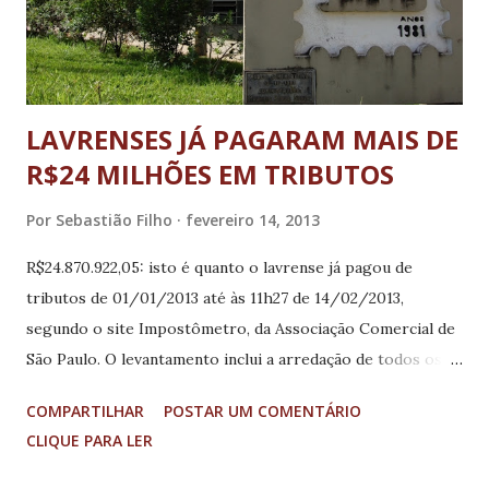
LAVRENSES JÁ PAGARAM MAIS DE
R$24 MILHÕES EM TRIBUTOS
Por
Sebastião Filho
fevereiro 14, 2013
R$24.870.922,05: isto é quanto o lavrense já pagou de
tributos de 01/01/2013 até às 11h27 de 14/02/2013,
segundo o site Impostômetro, da Associação Comercial de
São Paulo. O levantamento inclui a arredação de todos os
tributos federais, estaduais e municipais. De acordo com o
COMPARTILHAR
POSTAR UM COMENTÁRIO
site, com esta quantia o lavrense poderia adquirir mais de
CLIQUE PARA LER
22.611 geladeiras simples. Também seria possível comprar
mais de 309 ambulâncias equipadas, construir mais de 86