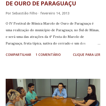
DE OURO DE PARAGUAÇU
Por
Sebastião Filho
fevereiro 14, 2013
O IV Festival de Música Marolo de Ouro de Paraguaçu é
uma realização do município de Paraguaçu, no Sul de Minas,
e será uma das atrações da 4ª Festa do Marolo de
Paraguaçu, fruta típica, nativa do cerrado e um dos
símbolos da terra. O evento será realizado nos dias 14, 15 e
COMPARTILHAR
1 COMENTÁRIO
CLIQUE PARA LER
16 de março de 2013, às 20h30, no Teatro Municipal Donato
Leite Andrade, situado na Praça Oswaldo Costa. As
inscrições estarão abertas no período de 21 de janeiro a 01
de março de 2013. Deverão ser feitas pessoalmente ou via
correios (SEDEX) e entregues na Praça João Eustáquio de
Andrade, 166, Centro, Paraguaçu, MG, CEP 37120-000,
valendo a data da postagem até o prazo limite acima
mencionado. O II Festival de Música Marolo de Ouro de