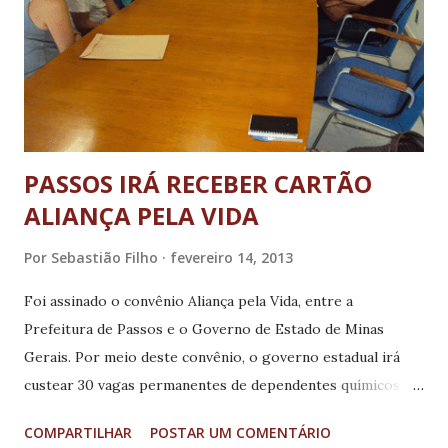
Paraguaçu – MG será composto por duas fases. Na Fase
municipal, dia 14 de março de 2013, serão selecionadas 12
músicas de compositores naturais ou residentes no
município de Paraguaçu, das quais a Comissão Julgadora
classificará 02 (duas) para a ase nacional. No ato de
inscrição ane...
PASSOS IRÁ RECEBER CARTÃO
ALIANÇA PELA VIDA
Por
Sebastião Filho
fevereiro 14, 2013
Foi assinado o convênio Aliança pela Vida, entre a
Prefeitura de Passos e o Governo de Estado de Minas
Gerais. Por meio deste convênio, o governo estadual irá
custear 30 vagas permanentes de dependentes químicos na
Fazenda Sagrada Família. Estiveram presentes na reunião, o
COMPARTILHAR
POSTAR UM COMENTÁRIO
prefeito, Ataíde Vilela, a coordenadora da Saúde Mental do