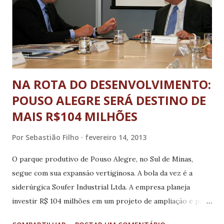
'Exdrúxulas' e 'Trincada', o catarinense participou de sete
coletâneas. Também colabora com sites e com as revistas
'Germina', 'Cronópios' e 'Rele...
NA ROTA DO DESENVOLVIMENTO:
POUSO ALEGRE SERÁ DESTINO DE
MAIS R$104 MILHÕES
Por
Sebastião Filho
fevereiro 14, 2013
O parque produtivo de Pouso Alegre, no Sul de Minas,
segue com sua expansão vertiginosa. A bola da vez é a
siderúrgica Soufer Industrial Ltda. A empresa planeja
investir R$ 104 milhões em um projeto de ampliação e para
a construção de uma nova unidade no município. Um