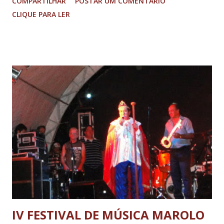
COMPARTILHAR
POSTAR UM COMENTÁRIO
protocolo de intenções foi firmado entre os diretores da
CLIQUE PARA LER
Soufer e o Instituto de Desenvolvimento Integrado (INDI),
órgão ligado à Secretaria de Desenvolvimento Econômico
de Minas. Dividido em duas etapas, o projeto prevê
primeiramente a ampliação da capacidade produtiva da
planta já instalada. Com o aporte, a siderúrgica projeta um
crescimento de 186% em seu faturamento anual, passando
de $ 26,88 milhões em 2012 para R$ 77 milhões. A
implantação da nova unidade ainda aguarda definição de
área. Mas a diretoria afirma que a construção começa já em
2013 com prazo de conclusão previsto para 2015. A nova
unidade deve gerar cerca de R$ 196 milhões em
faturamento e 150 empregos diretos. Em Brasília,
participando do ‘Encontro ...
IV FESTIVAL DE MÚSICA MAROLO