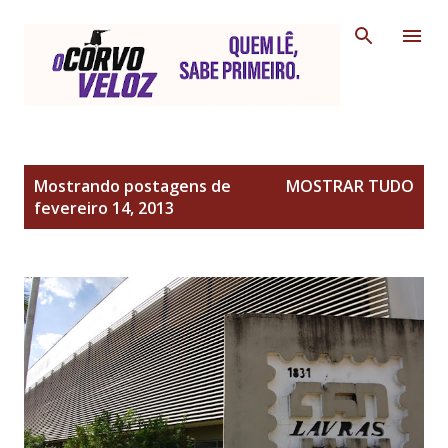
Pular para o conteúdo principal
P
Mostrando postagens de
MOSTRAR TUDO
o
fevereiro 14, 2013
s
t
a
g
e
n
s