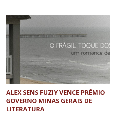
postos de saúde equipados, comprar mais de 12.436 TVs de
Led, fornecer medicamentos para toda a população do
Brasil por 10 meses ou pagar mais de 39.988 salários
mínimos Segundo a projeção do Impostômetro, os
lavrenses pagarão de 01/01/2013 a 31/12/2013 em tributos
a quantia de R$195.695.285,26. Com esta quantia seria
possível contratar mais de 14.670 professores do ensino
fundamental por ano. Lavras - MG janeiro/2013 D...
ALEX SENS FUZIY VENCE PRÊMIO
GOVERNO MINAS GERAIS DE
LITERATURA