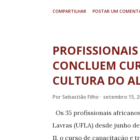
Vertentes, para realizar o En
COMPARTILHAR
POSTAR UM COMENT
voluntariamente as fileiras d
nas salas de aula da Escola 
noite, e proporcionar um con
PROFISSIONAIS
professores e os 270 alunos d
CONCLUEM CUR
Dessa forma, palestrantes e a
CULTURA DO A
rara de conversar com um púb
adultos e idosos - que vai à 
Por
Sebastião Filho
setembro 15, 2
Para obter melhor resultado, 
Os 35 profissionais africano
em seis turmas, que bem repr
Lavras (UFLA) desde junho de
usuários de serviços públicos 
11, o curso de capacitação e 