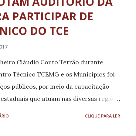
OTAM AUDITÓRIO DA
squisas avançadas que atendem demandas
A PARTICIPAR DE
nstruindo uma ponte entre a academia e o
NICO DO TCE
tutos federais para credenciamento como
 Entre 14 cartas de interesse e 12
017
 recebidas, nove foram submetidas à
heiro Cláudio Couto Terrâo durante
 visitadas durante o processo. O foco de
ntro Técnico TCEMG e os Municípios foi
iços públicos, por meio da capacitação
 estaduais que atuam nas diversas regiões
oi cumprida, mais uma vez, no dia de
ÁRIO
CLIQUE PARA LER
idade de Lavras. Mais de 500 agentes
 cinquenta municípios do Campo das