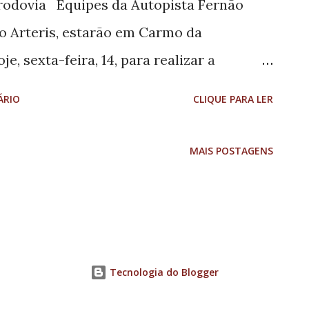
 rodovia Equipes da Autopista Fernão
o Arteris, estarão em Carmo da
e, sexta-feira, 14, para realizar a
Passarela Viva no local. Este ano, a
ÁRIO
CLIQUE PARA LER
s duas passarelas no trecho mineiro da
5, município de Camanducaia, e outra no
MAIS POSTAGENS
a, que será liberada para travessia de
ucativa. Para a construção dos
 cerca de R$ 3,965 milhões. Com a
ia Fernão Dias passa a ter 87 passarelas,
Tecnologia do Blogger
sde o início da concessão, em 2008, já
ha do local para realização da obra levou