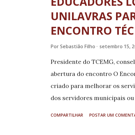
EDUCADORES L
pelo desenvolvimento de pe
UNILAVRAS PAR
reais do setor produtivo, co
ENCONTRO TÉC
mercado. A seleção dos insti
polo se deu de forma rigorosa.
Por
Sebastião Filho
setembro 15, 2
propostas de credenciamento
Presidente do TCEMG, consel
análise especializada e cinco
abertura do encontro O Enco
cada polo d...
criado para melhorar os serv
dos servidores municipais ou
de Minas Gerais. Missão que f
COMPARTILHAR
POSTAR UM COMENT
ontem, quinta-feira, 14, na c
públicos, vindos de cerca de