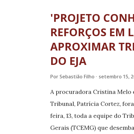
Vertentes e do Sul de Minas, 
'PROJETO CONH
assistirem a abertura e as pa
REFORÇOS EM 
como tema "O papel dos tribun
APROXIMAR TR
públicas de educação". Com o
DO EJA
público foi formado principal
professores, que exercem um
Por
Sebastião Filho
setembro 15, 2
dos problemas do ensino públ
A procuradora Cristina Melo 
coordenadora do projeto de p
Tribunal, Patrícia Cortez, for
feira, 13, toda a equipe do T
Gerais (TCEMG) que desembar