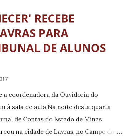
lotaram o auditório da Unilavras para
ECER' RECEBE
lestras do evento, que neste ano, tem
LAVRAS PARA
ais de contas no controle das políticas
IBUNAL DE ALUNOS
 treinamento focado na Educação, o
mente por diretores de escolas e
a função fundamental para a superação
017
ico. Naila Mourthé, pedagoga e
e a coordenadora da Ouvidoria do
riorização da educação Nos ano...
am à sala de aula Na noite desta quarta-
ribunal de Contas do Estado de Minas
cou na cidade de Lavras, no Campo das