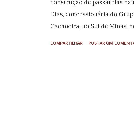
construção de passarelas na
curso,...
Dias, concessionária do Grup
Cachoeira, no Sul de Minas, hoj
primeira edição da campanha 
COMPARTILHAR
POSTAR UM COMENT
concessionária construiu mai
BR-381, sendo uma no km 922,
km 723, em Carmo da Cachoeir
pedestre junto com a ação ed
dispositivos foram investidos
conclusão desta obra, a rodov
sendo 61 em Minas Gerais. De
foram implantadas 53. A escol