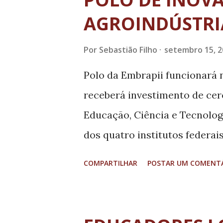
t
a
AGROINDÚSTRI
g
Por
Sebastião Filho
setembro 15, 2
e
n
Polo da Embrapii funcionar
s
receberá investimento de cer
Educação, Ciência e Tecnolo
dos quatro institutos federa
anúncio foi feito no último d
COMPARTILHAR
POSTAR UM COMENT
Filho (DEM-PE), em Brasília.
Goiano também foram seleci
Brasileira de Pesquisa e Inov