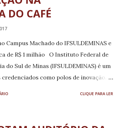
A DO CAFÉ
017
á no Campus Machado do IFSULDEMINAS e
ca de R$ 1 milhão O Instituto Federal de
gia do Sul de Minas (IFSULDEMINAS) é um
is credenciados como polos de inovação. O
ia 6, pelo ministro da Educação, Mendonça
ÁRIO
CLIQUE PARA LER
 Além do IFSULDEMINAS, IFPB, IFSC e IF
onados pela chamada pública da Empresa
ação Industrial (Embrapii), responsável