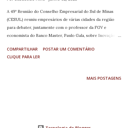
A 49ª Reunião do Conselho Empresarial do Sul de Minas
(CESUL) reuniu empresários de várias cidades da região
para debater, juntamente com o professor da FGV e
economista do Banco Master, Paulo Gala, sobre Inovação e
Sofisticação Produtiva no Brasil e no Mundo. O tema está
COMPARTILHAR
POSTAR UM COMENTÁRIO
alinhado com a temática de 2023 do CESUL, que é
CLIQUE PARA LER
Macrotendências, e tem como objetivo trazer debates
relevantes para as empresas locais, a fim de que elas
possam estar atentas às oportunidades de mercado. Paulo
MAIS POSTAGENS
Gala discorreu sobre o processo de complexidade
produtiva e econômica em diversos países do mundo,
destacando que o Brasil ainda está estagnado nesse
aspecto, enfatizando a necessidade de investir mais em
pesquisa e desenvolvimento para trazer produtos
diferenciados ao mercado. Confira alguns depoimentos dos
Tecnologia do Blogger