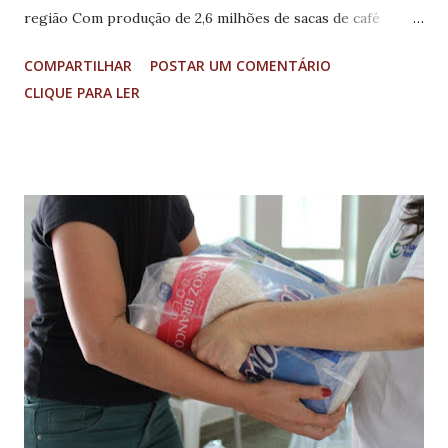
região Com produção de 2,6 milhões de sacas de café
anuais em um total de mais de 170 mil hectares de área
COMPARTILHAR
POSTAR UM COMENTÁRIO
plantada, o Sudoeste de Minas ganha uma marca territorial
CLIQUE PARA LER
com o objetivo de enaltecer o trabalho do produtor e
posicionar a produção da região no mercado global do café.
Em iniciativa conjunta da Associação dos Cafeicultores do
Sudoeste de Minas e do Sebrae Minas, a nova identidade
visual foi lançada na noite desta terça-feira, dia 30 de maio,
no Salão Olímpia Eventos, em Guaxupé, em um evento
prestigiado por cerca de 200 convidados, entre
autoridades, lideranças e agricultores da região. Estiveram
presentes o vice-governador de Minas Gerais, Mateus
Simões, o prefeito de Guaxupé, Heber Hamilton Quintella, o
diretor Técnico do Sebrae Minas, Douglas Cabido, o
presidente da Associação dos Cafeicultores do Sudoeste de
Min...