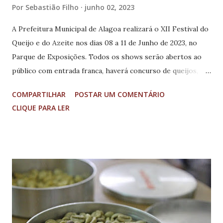
Por
Sebastião Filho
junho 02, 2023
A Prefeitura Municipal de Alagoa realizará o XII Festival do
Queijo e do Azeite nos dias 08 a 11 de Junho de 2023, no
Parque de Exposições. Todos os shows serão abertos ao
público com entrada franca, haverá concurso de queijos,
stands com degustação de queijos artesanais e praça de
COMPARTILHAR
POSTAR UM COMENTÁRIO
alimentação (com a participação de um restaurante de carne
CLIQUE PARA LER
assada no fogo de chão). Está previsto o lançamento de um
livro, que conta a história da filha do sr. Paschoal Poppa, o
italiano que começou a fazer o queijo em Alagoa. Confira a
Programação Oficial completa: Quinta-feira (08/06/2023)
20:00h Abertura Oficial 20:00h Abertura dos Stands de
Queijo 21:00h Lançamento do Livro: Este lugar é meu
22:00h Show com Fábio e Elder Sexta-Feira (09/06/2023)
09:00 Rota do Sabor: Visita à uma queijaria local e à