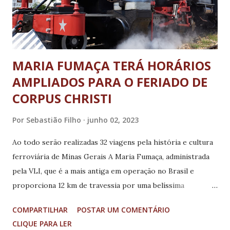
MARIA FUMAÇA TERÁ HORÁRIOS
AMPLIADOS PARA O FERIADO DE
CORPUS CHRISTI
Por
Sebastião Filho
junho 02, 2023
Ao todo serão realizadas 32 viagens pela história e cultura
ferroviária de Minas Gerais A Maria Fumaça, administrada
pela VLI, que é a mais antiga em operação no Brasil e
proporciona 12 km de travessia por uma belíssima
diversidade ecológica e paisagens que ainda preservam a
COMPARTILHAR
POSTAR UM COMENTÁRIO
arquitetura do século XIX, entre as cidades de São João del-
CLIQUE PARA LER
Rei a Tiradentes e vice-versa, no Campo das Vertentes