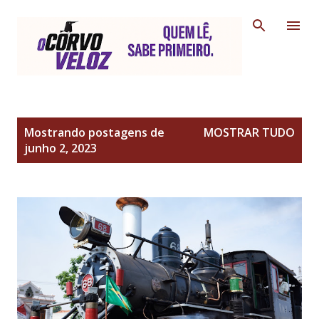
Pular para o conteúdo principal
P
Mostrando postagens de
MOSTRAR TUDO
o
junho 2, 2023
s
t
a
g
e
n
s