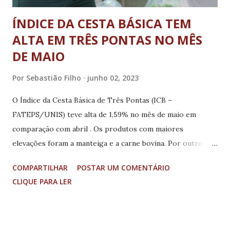
ÍNDICE DA CESTA BÁSICA TEM
ALTA EM TRÊS PONTAS NO MÊS
DE MAIO
Por
Sebastião Filho
junho 02, 2023
O Índice da Cesta Básica de Três Pontas (ICB –
FATEPS/UNIS) teve alta de 1,59% no mês de maio em
comparação com abril . Os produtos com maiores
elevações foram a manteiga e a carne bovina. Por outro
lado, as quedas mais consideráveis ocorreram com a batata
COMPARTILHAR
POSTAR UM COMENTÁRIO
e a farinha de trigo. No período de 12 meses, entre maio de
CLIQUE PARA LER
2022 e de 2023, o valor da cesta básica na cidade subiu
1,95%. A pesquisa em Três Pontas é feita sempre na última
semana do mês e consiste na coleta dos preços de 13
produtos que compõem a cesta básica nacional de