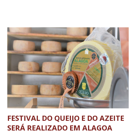
(Minas Gerais), terá seus horários ampliados para o feriado
prolongado de Corpus Christi e durante parte do Bike
Fest/Encontro de Motos, que será realizado entre os dias
21 e 25 de junho, em Tiradentes. As viagens, que atraem
turistas do Brasil e do mundo, poderão ser feitas entre os
dias 8 e 11 de junho e de 23 a 25 de junho. Ao todo serão 18
passeios no Corpus Christi e outros 14 no Bike
Fest/Encontro de Motos. Para conferir a agenda com os
horários do trem turístico, basta clicar aqui . Passagens A
venda de passagens será feita por meio das bilheterias, nas
estações de São João del-Rei e Tiradentes, ...
FESTIVAL DO QUEIJO E DO AZEITE
SERÁ REALIZADO EM ALAGOA