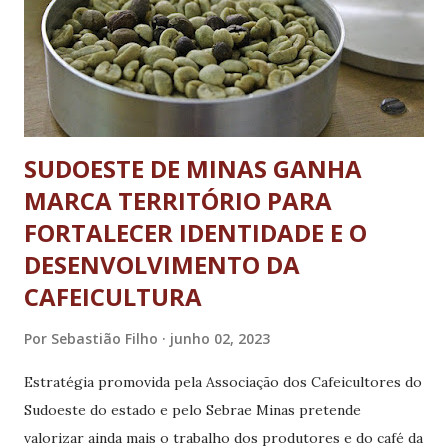
plantação de oliveiras 14:00 Abertura dos Stands de Queijo
21:30 Show com Chico Almeida 22:30 Show com Pedro Luca
Sábado (10/06/2023) 09:00 Rota do Sabor: Visita à uma
queijaria local e à plantação de olive...
SUDOESTE DE MINAS GANHA
MARCA TERRITÓRIO PARA
FORTALECER IDENTIDADE E O
DESENVOLVIMENTO DA
CAFEICULTURA
Por
Sebastião Filho
junho 02, 2023
Estratégia promovida pela Associação dos Cafeicultores do
Sudoeste do estado e pelo Sebrae Minas pretende
valorizar ainda mais o trabalho dos produtores e do café da