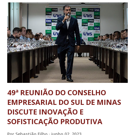
alimentos nos principais supermercados da cidade,
utilizando uma metodologia adaptada do DIEESE. Na última
semana do mês de maio, o valor médio da cesta básica
nacional de alimentos para o sustento de uma pessoa adulta
na cidade de Três Pontas totalizava R$640,13. Este valor
representa 52,43% do salário mínimo líquido (salário
mínimo total menos o desconto do INSS). Sendo assim, o
trabalhador que recebe um salário mínimo mensal precisava
dedicar 106 horas e 41 minu...
49ª REUNIÃO DO CONSELHO
EMPRESARIAL DO SUL DE MINAS
DISCUTE INOVAÇÃO E
SOFISTICAÇÃO PRODUTIVA
Por
Sebastião Filho
junho 02, 2023