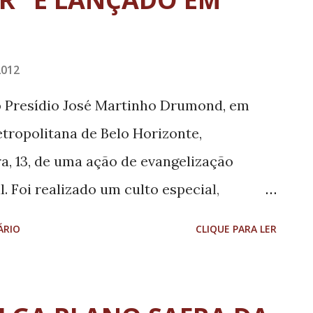
2012
o Presídio José Martinho Drumond, em
tropolitana de Belo Horizonte,
ra, 13, de uma ação de evangelização
l. Foi realizado um culto especial,
Araújo, no pátio da unidade, onde houve
ÁRIO
CLIQUE PARA LER
 do Bispo Edir Macedo, intitulada "Nada a
ações de assistência religiosa prestada em
secretaria de Administração Prisional