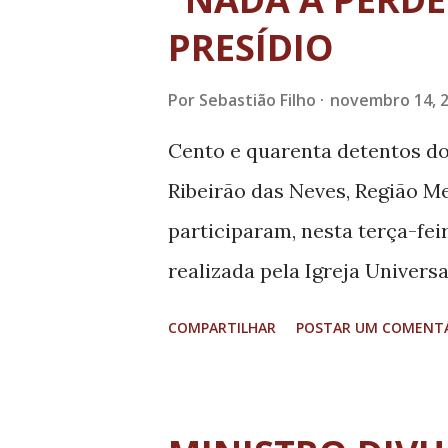
t
a
PRESÍDIO
g
Por
Sebastião Filho
novembro 14, 
e
n
Cento e quarenta detentos d
s
Ribeirão das Neves, Região Me
participaram, nesta terça-fei
realizada pela Igreja Universa
celebrado pelo pastor Celso 
COMPARTILHAR
POSTAR UM COMENT
também a entrega da biografia
Perder". O evento integra as 
todas as 129 unidades da Sub