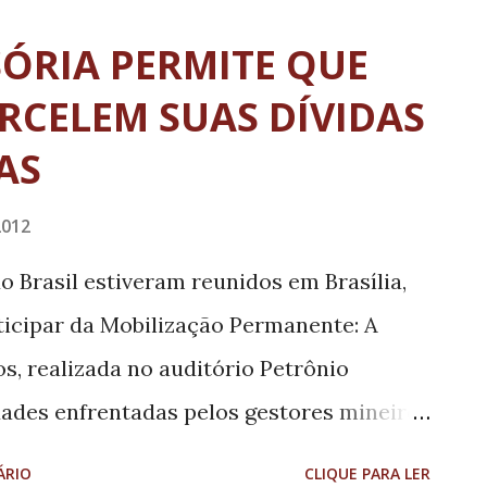
tir o empreendedorismo na aquicultura
ÓRIA PERMITE QUE
ues-rede nas nossas águas, será bem
RCELEM SUAS DÍVIDAS
as Mais Peixe pode produzir 500 quilos
AS
ão associativa, vamos fechar a cadeia
ministro e de todos os parceiros, podemos
2012
ais emprego, renda e inclusão social”,
do Brasil estiveram reunidos em Brasília,
a destacou que o Plano Safra da Pesca e
articipar da Mobilização Permanente: A
ar o estado em um grande produt...
os, realizada no auditório Petrônio
ldades enfrentadas pelos gestores mineiros
firmação da previsão da Secretaria de
ÁRIO
CLIQUE PARA LER