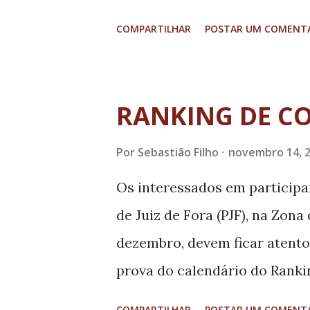
pauta e mais, com a plateia lo
COMPARTILHAR
POSTAR UM COMENT
indignados com os salários re
vereadores precisaram de pac
que receberam muito menos 
RANKING DE CO
Plano de Cargos e Salários. 
Por
Sebastião Filho
novembro 14, 
grande número de servidores
busca de respostas pelo baixo
Os interessados em participa
Plano de Cargos aprovado na
de Juiz de Fora (PJF), na Zona
sindicato que representa a ca
dezembro, devem ficar atento
indignação dos trabalhadores
prova do calendário do Ranki
Alimentação e horas-extras f
nessa etapa será gratuito, pod
COMPARTILHAR
POSTAR UM COMENT