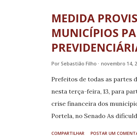
“Esse seminário deseja discu
MEDIDA PROVIS
alagoana. Se colocarmos tanq
MUNICÍPIOS PA
melhor. Cada módulo do Alago
PREVIDENCIÁRI
de peixe por semana. Com vis
produtiva, e com o apoio do 
Por
Sebastião Filho
novembro 14, 
construir um ramo que gere m
Prefeitos de todas as partes 
afirmou o secretário. Crivell
nesta terça-feira, 13, para p
Aquicultura poderá transform
crise financeira dos municípi
Portela, no Senado As dificu
estão relacionadas à não con
COMPARTILHAR
POSTAR UM COMENT