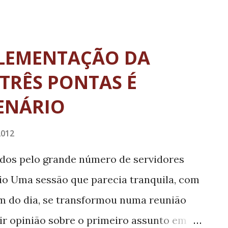
o ao FPM. As estimativas de arrecadação
ta de R$ 76 bilhões para ser dividido
eiras durante o ano de 2012. Porém, com a
PLEMENTAÇÃO DA
l e com as medidas de desoneração de
 TRÊS PONTAS É
o Federal, as previsões foram reduzidas
ENÁRIO
ifica uma diferença menor, R$ 9 bilhões, o
 prejudica todo o planejamento anual dos
2012
pios FPM CIDE ...
dos pelo grande número de servidores
o Uma sessão que parecia tranquila, com
m do dia, se transformou numa reunião
ir opinião sobre o primeiro assunto em