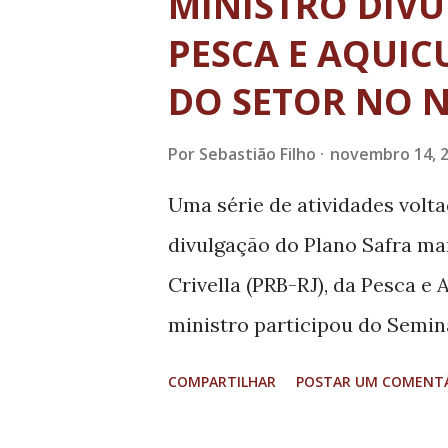
MINISTRO DIVU
(Suapi), da Secretaria de Esta
PESCA E AQUIC
ressocialização por meio da a
DO SETOR NO 
recuperação de detentos pro
fomento ao trabalho, estudo, l
Por
Sebastião Filho
novembro 14, 
O superintendente de seguran
Uma série de atividades volt
explica que presos de todas a
divulgação do Plano Safra ma
a presença de representantes 
Crivella (PRB-RJ), da Pesca e
ministro participou do Semin
Salvador, da Solenidade de Ab
COMPARTILHAR
POSTAR UM COMENT
seminário, o secretário de es
Régis Cavalcante, ressaltou a