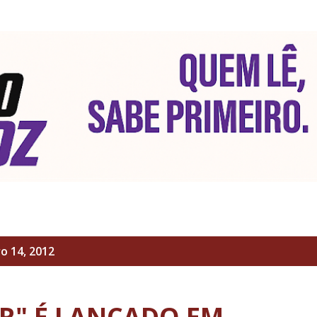
Pular para o conteúdo principal
 14, 2012
R" É LANÇADO EM