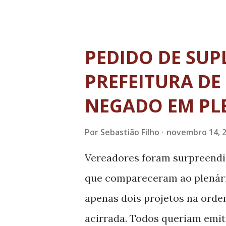
Tesouro Nacional (STN) quant
giravam em torno de uma recei
entre todas as cidades brasil
PEDIDO DE SU
recessão da economia mundia
PREFEITURA DE
impostos tomadas pelo Govern
NEGADO EM PL
para R$ 67 bilhões, o que sign
que evidentemente impacta e
Por
Sebastião Filho
novembro 14, 
municípios. Perda dos municí
Vereadores foram surpreendi
que compareceram ao plenári
apenas dois projetos na orde
acirrada. Todos queriam emit