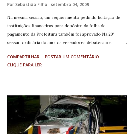
Por
Sebastião Filho
setembro 04, 2009
Na mesma sessão, um requerimento pedindo licitação de
instituições financeiras para depósito da folha de
pagamento da Prefeitura também foi aprovado Na 29ª
sessão ordinária do ano, os vereadores debateram e
aprovaram seis itens dentro da ordem do dia. Com todos
COMPARTILHAR
POSTAR UM COMENTÁRIO
os parlamentares presentes, a reunião da semana
CLIQUE PARA LER
transcorreu de forma tranqüila na segunda-feira. No
primeiro trabalho da noite, o Projeto 048, de 17 de agosto
foi aprovado pela Casa, com exceção do vereador
Geraldinho. Na proposta, o Executivo pede abertura de
crédito especial cujos recursos, no valor de R$150.000,00,
provenientes de anulação de dotações orçamentárias
específicas da Secretaria Municipal de Cultura, Lazer e
Turismo, destinam-se à concessão de subvenção à