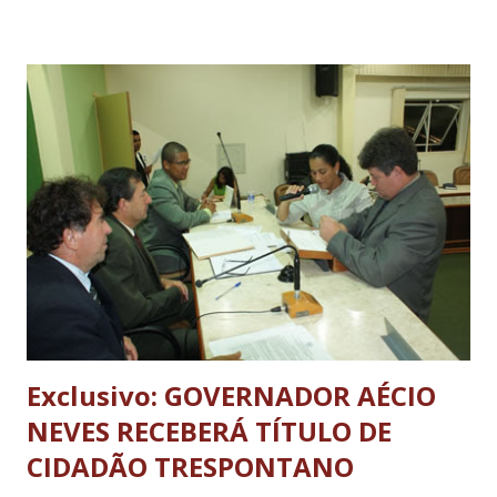
atender as normas.A Xodô Pão é uma marca tradicional e
entrega a conceituda empresa lavrense laticíonios Xodô.
Com o fechamento para reforma cerca de 20 funcionários
foram dispensados e,segundo informações,a empresa
deverá contratar novos colaboradores.
Exclusivo: GOVERNADOR AÉCIO
NEVES RECEBERÁ TÍTULO DE
CIDADÃO TRESPONTANO