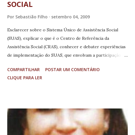
SOCIAL
Por
Sebastião Filho
setembro 04, 2009
Esclarecer sobre o Sistema Único de Assistência Social
(SUAS), explicar o que é o Centro de Referência da
Assistência Social (CRAS), conhecer e debater experiências
de implementação do SUAS, que envolvam a participação
popular e o controle social foram os principais objetivos
COMPARTILHAR
POSTAR UM COMENTÁRIO
da IV Conferência Municipal de Assistência Social de
CLIQUE PARA LER
Paraguaçu. Após a abertura oficial, leitura e aprovação do
Regimento Interno, a assistente social do município de
Fama e professora do Curso Serviço Social do
UNIS/Varginha, Edézia Cristina de Morais, proferiu a
palestra "Participação e Controle Social no Sistema Único
de Assistência Social". Segundo ela, o SUAS é o novo
modelo de gestão da Política Pública de Assistência Social.