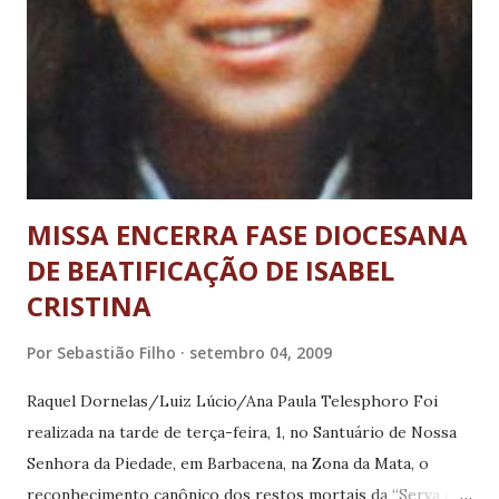
Descentralizado e participativo, regula e organiza os
elementos essenciais da PNAS através da normatização dos
padrões nos serviços, qualidade no atendimento,
indicadores de avaliação e resultado, nomenclatura dos
serviços e da rede socioassistencial e os eixos
estruturantes ...
MISSA ENCERRA FASE DIOCESANA
DE BEATIFICAÇÃO DE ISABEL
CRISTINA
Por
Sebastião Filho
setembro 04, 2009
Raquel Dornelas/Luiz Lúcio/Ana Paula Telesphoro Foi
realizada na tarde de terça-feira, 1, no Santuário de Nossa
Senhora da Piedade, em Barbacena, na Zona da Mata, o
reconhecimento canônico dos restos mortais da “Serva de