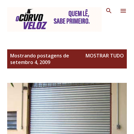
Pular para o conteúdo principal
P
Mostrando postagens de
MOSTRAR TUDO
o
setembro 4, 2009
s
t
a
g
e
n
s