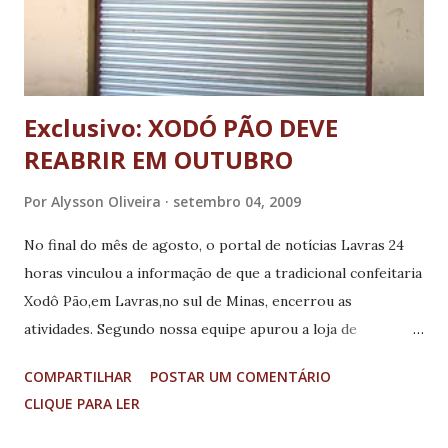
Exclusivo: XODÓ PÃO DEVE
REABRIR EM OUTUBRO
Por
Alysson Oliveira
setembro 04, 2009
No final do mês de agosto, o portal de notícias Lavras 24
horas vinculou a informação de que a tradicional confeitaria
Xodô Pão,em Lavras,no sul de Minas, encerrou as
atividades. Segundo nossa equipe apurou a loja de
propriedade de empresário Francisco Alvarenga, deverá
COMPARTILHAR
POSTAR UM COMENTÁRIO
reabrir as portas entre os meses de outubro ou novembro.
CLIQUE PARA LER
A reforma se deve a exigências da Vigilância Sanitária do
municipio,a loja esta passando por adequações para