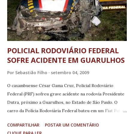
Associação Cultural de Três Pontas e Adjacências para
realização do Festival Música do Mundo. Na sequência, os
vereadores aprovaram um requerimento de autoria do
presidente da Mesa, José Henrique Portugal, no qual
requer que seja estudada a possibilidade do Exec...
POLICIAL RODOVIÁRIO FEDERAL
SOFRE ACIDENTE EM GUARULHOS
Por
Sebastião Filho
setembro 04, 2009
O caxambuense César Gama Cruz, Policial Rodoviário
Federal (PRF) sofreu grave acidente na rodovia Presidente
Dutra, próximo a Guarulhos, no Estado de São Paulo. O
carro da Polícia Rodoviária Federal bateu em um Fiat Palio
que era perseguido desde a rodovia Fernão Dias (BR-381).
COMPARTILHAR
POSTAR UM COMENTÁRIO
O acidente ocorreu na altura do km 229 da rodovia
CLIQUE PARA LER