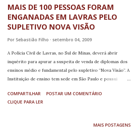
MAIS DE 100 PESSOAS FORAM
ENGANADAS EM LAVRAS PELO
SUPLETIVO NOVA VISÃO
Por
Sebastião Filho
setembro 04, 2009
A Polícia Civil de Lavras, no Sul de Minas, deverá abrir
inquérito para apurar a suspeita de venda de diplomas dos
ensinos médio e fundamental pelo supletivo “Nova Visão”. A
Instituição de ensino tem sede em São Paulo e possui
unidades em Pouso Alegre, Varginha, Lavras e Passos. A
COMPARTILHAR
POSTAR UM COMENTÁRIO
garantia é de diploma em até seis meses. Na cidade, mais de
CLIQUE PARA LER
100 pessoas que pagaram R$ 800 foram lesadas. Em Pouso
Alegre, o supletivo já estava sendo investigado. A
reportagem da EPTV Sul de Minas comprovou que os
MAIS POSTAGENS
candidatos não precisam frequentar as aulas para receber o