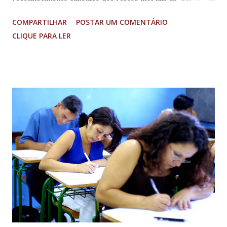
Deus”, Isabel Cristina Mrad Campos, cerimônia de
COMPARTILHAR
POSTAR UM COMENTÁRIO
encerramento da fase diocesana do processo de
CLIQUE PARA LER
canonização da jovem. A solenidade foi aberta pelo Bispo da
Arquidiocese de Mariana, Dom Geraldo Lyrio Rocha, com
reconhecimento e autenticação, dos restos mortais de
Isabel Cristina, que posteriormente foram expostos no
centro do Santuário para apreciação dos presentes.
Também foram reconhecidos e lacrados os documentos
pertencentes ao processo. Eles serão levados a Roma e
entregues à Congregação da Causa dos Santos, dando
continuidade à canonização da jovem. O diácono Antônio
Rodrigues do Prado fez a leitura do pergaminho da ata,
documento de autenticação dos restos mortais de Isabel
que, juntamente com as relíquias, será depositado na Capela
de Nosso Senhor dos Passos, no...