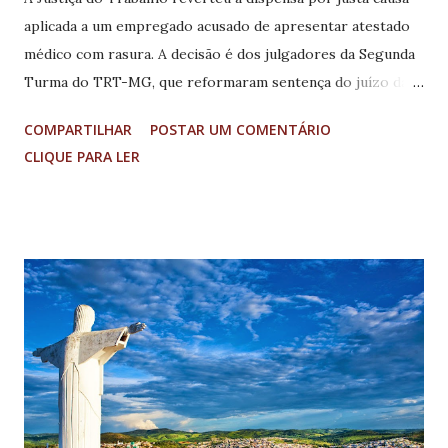
aplicada a um empregado acusado de apresentar atestado
médico com rasura. A decisão é dos julgadores da Segunda
Turma do TRT-MG, que reformaram sentença do juízo da 2ª
Vara do Trabalho de Varginha para reconhecer a ausência
COMPARTILHAR
POSTAR UM COMENTÁRIO
de intenção de fraude e de prejuízo à empresa,
CLIQUE PARA LER
convertendo a dispensa motivada em dispensa sem justa
causa. A empregadora, uma fábrica de embalagens situada
em Três Pontas, sustentou que o trabalhador apresentou
um atestado médico adulterado, com alteração do período
de afastamento de três para sete dias. Segundo a empresa,
a conduta configuraria falta grave apta a justificar a justa
causa, nos termos do artigo 482 da CLT. O empregado, por
sua vez, alegou que a rasura foi feita por sua filha de 10
anos, que desejava permanecer mais tempo em sua
companhia. Ao examinar o caso, a desembargadora
Maristela Íris da Silva Malheiros, atuando como relatora,