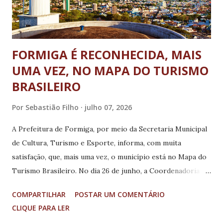
explicou que a dispensa por justa causa é a penalidade mais
s...
FORMIGA É RECONHECIDA, MAIS
UMA VEZ, NO MAPA DO TURISMO
BRASILEIRO
Por
Sebastião Filho
julho 07, 2026
A Prefeitura de Formiga, por meio da Secretaria Municipal
de Cultura, Turismo e Esporte, informa, com muita
satisfação, que, mais uma vez, o município está no Mapa do
Turismo Brasileiro. No dia 26 de junho, a Coordenadoria de
Turismo recebeu da diretoria da IGR Grutas e Mar de
COMPARTILHAR
POSTAR UM COMENTÁRIO
Minas o comunicado de que o município se encontra
CLIQUE PARA LER
regular junto ao Mapa do Turismo Brasileiro, por atender a