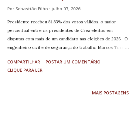
Por
Sebastião Filho
julho 07, 2026
Presidente recebeu 81,83% dos votos válidos, o maior
percentual entre os presidentes de Crea eleitos em
disputas com mais de um candidato nas eleições de 2026 O
engenheiro civil e de segurança do trabalho Marcos Torres
Gervásio foi reeleito presidente do Conselho Regional de
COMPARTILHAR
POSTAR UM COMENTÁRIO
Engenharia e Agronomia de Minas Gerais (Crea-MG) nas
CLIQUE PARA LER
eleições realizadas na última sexta-feira (3/7). Com 12.149
votos, conquistou a maior votação da história para a
Presidência do Crea-MG e segue no comando do Conselho
MAIS POSTAGENS
no triênio 2027-2029. O resultado corresponde a 81,83%
dos votos válidos, o maior percentual entre os presidentes
de Crea eleitos em disputas com mais de um candidato nas
eleições de 2026. À frente do Crea-MG desde 2024, o
presidente reeleito conduziu uma gestão voltada para