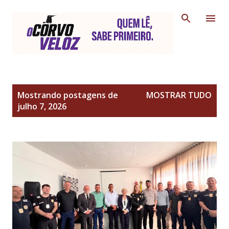
Pular para o conteúdo principal
P
Mostrando postagens de
MOSTRAR TUDO
o
julho 7, 2026
s
t
a
g
e
n
s