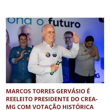
todos os requisitos estabelecidos para sua permanência na
Política Nacional de Regionalização do Turismo. Essa
conquista tem relação, também, com o Conselho Municipal
de Turismo (COMTUR) que se encontra devidamente
regularizado, com funcionamento e documentação em
conformidade com as exigências previstas. A situação
estará vigente até o dia 18 de junho de 2027 quando, então,
deverá ser renovada. O Mapa do Turismo Brasileiro é um
instrumento do Ministério do Turismo que reúne
municípios com real vocação turística ou impacto do setor,
servindo para direcionar políticas públicas, investimentos
em infraestrutu...
MARCOS TORRES GERVÁSIO É
REELEITO PRESIDENTE DO CREA-
MG COM VOTAÇÃO HISTÓRICA