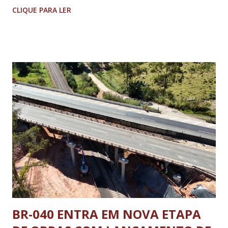
Combate aos Crimes Rurais. A Delegacia está sendo
CLIQUE PARA LER
instalada o Expolavras, no Distrito Industrial, ao lado
dependências da Secretaria Municipal de Agronegócio. A
visita técnica reuniu autoridades estaduais e municipais
envolvidas na implantação da unidade, considerada
estratégica para o fortalecimento da segurança pública no
meio rural. A nova delegacia será responsável pela
investigação de crimes como furtos de máquinas e
implementos agrícolas, defensivos, animais e outros delitos
registrados na zona rural, beneficiando produtores de
Lavras e de toda a região. Além da delegada-geral e do
deputado Cássio Soares, participaram da agenda a prefeita
Jussara Menicucci, o delegado regional de Lavras, Dr. Tiago
Vieira Ludwig, ...
BR-040 ENTRA EM NOVA ETAPA