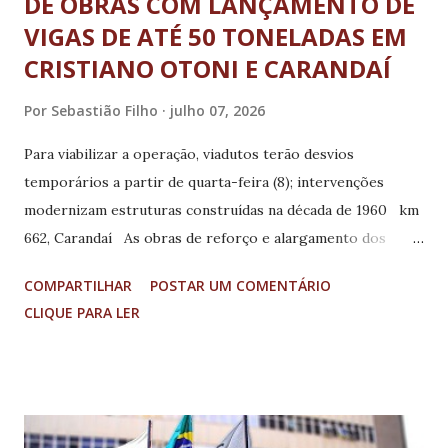
DE OBRAS COM LANÇAMENTO DE
VIGAS DE ATÉ 50 TONELADAS EM
CRISTIANO OTONI E CARANDAÍ
Por
Sebastião Filho
julho 07, 2026
Para viabilizar a operação, viadutos terão desvios
temporários a partir de quarta-feira (8); intervenções
modernizam estruturas construídas na década de 1960 km
662, Carandaí As obras de reforço e alargamento dos
viadutos localizados na BR-040, nos quilômetros 651, em
COMPARTILHAR
POSTAR UM COMENTÁRIO
Cristiano Otoni, e 662, em Carandaí, entram em uma nova
CLIQUE PARA LER
etapa do cronograma da EPR Via Mineira. Construídas na
década de 1960, as estruturas estão sendo modernizadas
para atender às normas vigentes de engenharia e ampliar a
segurança da rodovia. Nesta fase, as equipes iniciarão a
implantação da sinalização temporária e das adequações