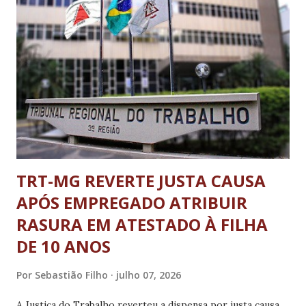
operacionais necessárias para o lançamento das vigas e a
conclusão do reforço estrutural. As alterações no tráfego
ocorrerão de forma escalonada. Para permitir o avanço das
obras, uma das pistas em cada viaduto será
temporariamente interditada e o fluxo de veículos nos dois
sentidos da BR-040 será direcionado para a pista oposta,
que passará a operar provisoriamente em mão...
TRT-MG REVERTE JUSTA CAUSA
APÓS EMPREGADO ATRIBUIR
RASURA EM ATESTADO À FILHA
DE 10 ANOS
Por
Sebastião Filho
julho 07, 2026
A Justiça do Trabalho reverteu a dispensa por justa causa