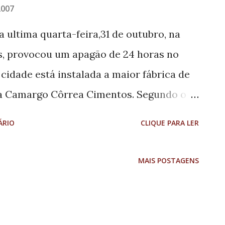
2007
 ultima quarta-feira,31 de outubro, na
as, provocou um apagão de 24 horas no
 cidade está instalada a maior fábrica de
 a Camargo Côrrea Cimentos. Segundo o
e Ijaci, engenheiro Nilton Terron, o
ÁRIO
CLIQUE PARA LER
tos já planejados para a unidade fabril. A
produzir até 2 milhões de toneladas de
MAIS POSTAGENS
r ano. A cada 7 minutos um caminhão é
i.