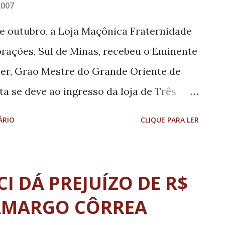
2007
de outubro, a Loja Maçônica Fraternidade
orações, Sul de Minas, recebeu o Eminente
er, Grão Mestre do Grande Oriente de
a se deve ao ingresso da loja de Três
EMG. Em sua fala o Eminente Grão Mestre
ÁRIO
CLIQUE PARA LER
ceber mais uma operosa loja.
I DÁ PREJUÍZO DE R$
CAMARGO CÔRREA