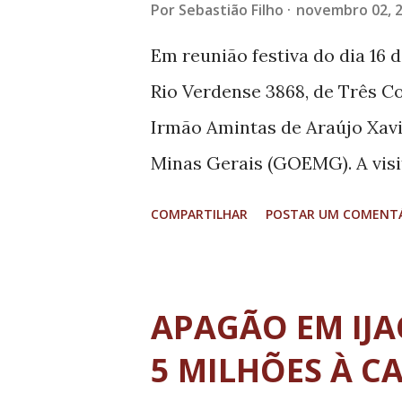
Por
Sebastião Filho
novembro 02, 
Em reunião festiva do dia 16 
Rio Verdense 3868, de Três C
Irmão Amintas de Araújo Xavi
Minas Gerais (GOEMG). A visit
Corações a jurisdição do GO
COMPARTILHAR
POSTAR UM COMENT
manifestou sua alegria em re
APAGÃO EM IJAC
5 MILHÕES À 