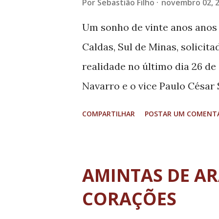
Por
Sebastião Filho
novembro 02, 
Um sonho de vinte anos anos 
Caldas, Sul de Minas, solicita
realidade no último dia 26 de
Navarro e o vice Paulo César 
prédio próprio do Centro de E
COMPARTILHAR
POSTAR UM COMENT
o nome do Dr. Martinho de Fre
de R$ 700 mil.
AMINTAS DE AR
CORAÇÕES