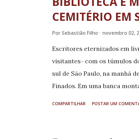
BIBLIOTECA É
começando a sair com o carro.
CEMITÉRIO EM 
conseguia despistá-la, o moto
Depois de tamanho aperto, a
Por
Sebastião Filho
novembro 02, 
ao setor de animais roubados
Escritores eternizados em liv
de gado- continua desapareci
visitantes- com os túmulos do
sul de São Paulo, na manhã de
Finados. Em uma banca mont
Governamental (ONG) Educa Sã
COMPARTILHAR
POSTAR UM COMENT
à disposição do público, que 
gratuitamente livros que foss
doados por alunos da Pontifíc