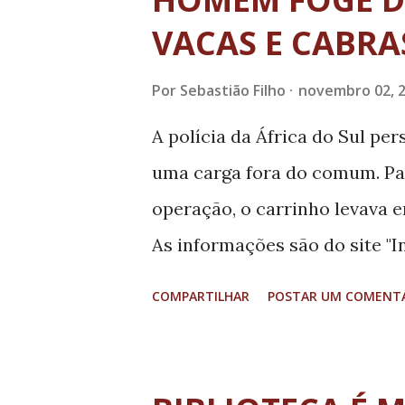
t
a
VACAS E CABRA
g
Por
Sebastião Filho
novembro 02, 
e
n
A polícia da África do Sul p
s
uma carga fora do comum. Par
operação, o carrinho levava e
As informações são do site "I
Mdletsche disse que habitant
COMPARTILHAR
POSTAR UM COMENT
homem colocando uma vaca de
muito estranho e avisaram as
chegaram, o motorista já tin