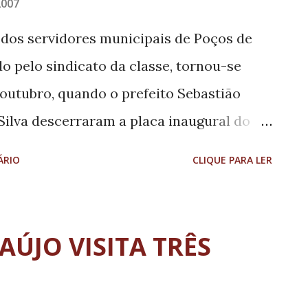
2007
dos servidores municipais de Poços de
do pelo sindicato da classe, tornou-se
 outubro, quando o prefeito Sebastião
Silva descerraram a placa inaugural do
ducação Infantil Acalanto, que agora leva
ÁRIO
CLIQUE PARA LER
itas Mourão. A prefeitura investiu cerca
AÚJO VISITA TRÊS