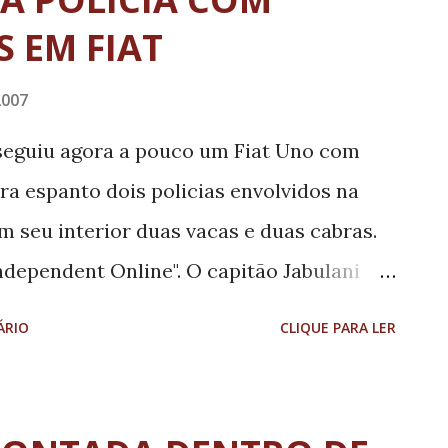
S EM FIAT
2007
erseguiu agora a pouco um Fiat Uno com
a espanto dois policias envolvidos na
m seu interior duas vacas e duas cabras.
ndependent Online". O capitão Jabulani
es de Phelindaba, norte do País, viram um
ÁRIO
CLIQUE PARA LER
ntro do carro. Eles chegaram aquilo
 autoridades. Quando os policias
ha embarcado os quatro animais e estava