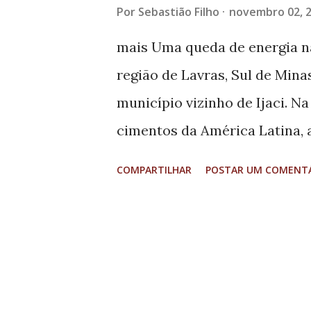
Por
Sebastião Filho
novembro 02, 
mais Uma queda de energia na
região de Lavras, Sul de Min
município vizinho de Ijaci. Na
cimentos da América Latina,
gerente industrial da planta d
COMPARTILHAR
POSTAR UM COMENT
prejuízo atrapalha investimen
fábrica tem capacidade para 
diversos tipos de cimento po
carregado de cimento em Ijac