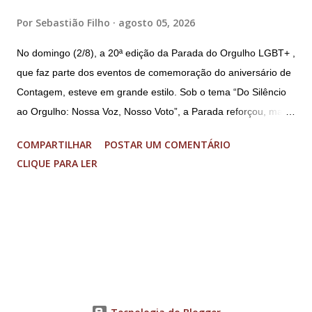
Por
Sebastião Filho
agosto 05, 2026
No domingo (2/8), a 20ª edição da Parada do Orgulho LGBT+ ,
que faz parte dos eventos de comemoração do aniversário de
Contagem, esteve em grande estilo. Sob o tema “Do Silêncio
ao Orgulho: Nossa Voz, Nosso Voto”, a Parada reforçou, mais
uma vez, a importância dos direitos LGBT+ e a diversidade no
COMPARTILHAR
POSTAR UM COMENTÁRIO
município. A concentração foi na Praça da Glória, que estava
CLIQUE PARA LER
preparada com um palco e contou com diversos shows,
apresentadores e desfiles. Além disso, a Casa dos Direitos
Humanos e o Núcleo LGBT montaram uma tenda, oferecendo
suporte e conscientizando à população, dando total apoio no
evento. Além de um evento cultural, a Parada LGBT+ é
também um evento político. Nesse sentido, foi destacada a
importância da Parada LGBT+ de Contagem, principalmente
por ser um movimento de resistência, de ocupação das ruas e