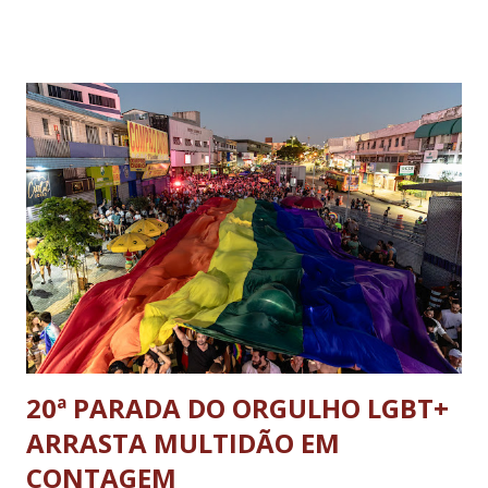
Garnier, ex-comandante da Marinha; Anderson Torres, ex-
ministro da Justiça e ex-secretário de Segurança Pública do
DF; o general Augusto Heleno, ex-chefe do Gabinete de
Segurança Institucional (GSI); o tenente-coronel Mauro Cid,
ex-ajudante de ordens de Bolsonaro (réu-colaborador); o ex-
presidente da República Jair Bolsonaro; o general Paulo
Sérgio Nogueira, ex-ministro da Defesa; e o general da
reserva Walter Braga Netto, ex-ministro da Casa Civil e da
Defesa. A acusação envolveu os crimes de tentativa de
abolição violenta do Estado Democrático de Direito, golpe de
E...
20ª PARADA DO ORGULHO LGBT+
ARRASTA MULTIDÃO EM
CONTAGEM