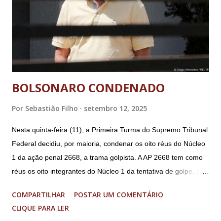
BOLSONARO CONDENADO
Por
Sebastião Filho
setembro 12, 2025
Nesta quinta-feira (11), a Primeira Turma do Supremo Tribunal
Federal decidiu, por maioria, condenar os oito réus do Núcleo
1 da ação penal 2668, a trama golpista. A AP 2668 tem como
réus os oito integrantes do Núcleo 1 da tentativa de golpe, ou
“Núcleo Crucial”, segundo a Procuradoria-Geral da República
COMPARTILHAR
POSTAR UM COMENTÁRIO
(PGR): o deputado federal Alexandre Ramagem, ex-diretor da
CLIQUE PARA LER
Agência Brasileira de Inteligência (Abin); o almirante Almir