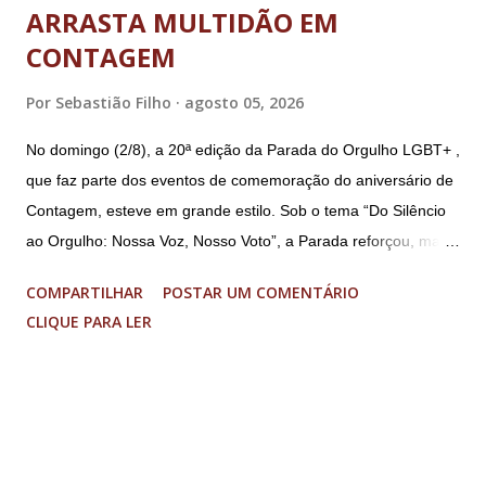
ARRASTA MULTIDÃO EM
CONTAGEM
Por
Sebastião Filho
agosto 05, 2026
No domingo (2/8), a 20ª edição da Parada do Orgulho LGBT+ ,
que faz parte dos eventos de comemoração do aniversário de
Contagem, esteve em grande estilo. Sob o tema “Do Silêncio
ao Orgulho: Nossa Voz, Nosso Voto”, a Parada reforçou, mais
uma vez, a importância dos direitos LGBT+ e a diversidade no
COMPARTILHAR
POSTAR UM COMENTÁRIO
município. A concentração foi na Praça da Glória, que estava
CLIQUE PARA LER
preparada com um palco e contou com diversos shows,
apresentadores e desfiles. Além disso, a Casa dos Direitos
Humanos e o Núcleo LGBT montaram uma tenda, oferecendo
suporte e conscientizando à população, dando total apoio no
evento. Além de um evento cultural, a Parada LGBT+ é
também um evento político. Nesse sentido, foi destacada a