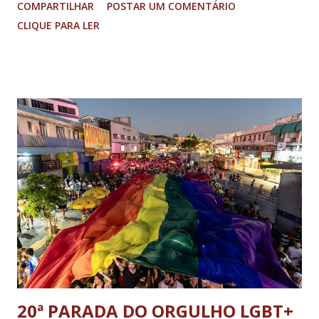
COMPARTILHAR
POSTAR UM COMENTÁRIO
(PGR): o deputado federal Alexandre Ramagem, ex-diretor da
CLIQUE PARA LER
Agência Brasileira de Inteligência (Abin); o almirante Almir
Garnier, ex-comandante da Marinha; Anderson Torres, ex-
ministro da Justiça e ex-secretário de Segurança Pública do
DF; o general Augusto Heleno, ex-chefe do Gabinete de
Segurança Institucional (GSI); o tenente-coronel Mauro Cid,
ex-ajudante de ordens de Bolsonaro (réu-colaborador); o ex-
presidente da República Jair Bolsonaro; o general Paulo
Sérgio Nogueira, ex-ministro da Defesa; e o general da
reserva Walter Braga Netto, ex-ministro da Casa Civil e da
Defesa. A acusação envolveu os crimes de tentativa de
abolição violenta do Estado Democrático de Direito, golpe de
E...
20ª PARADA DO ORGULHO LGBT+