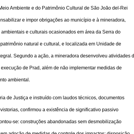
Meio Ambiente e do Patrimônio Cultural de São João del-Rei
nsabilizar e impor obrigações ao município e à mineradora,
s ambientais e culturais ocasionados em área da Serra do
atrimônio natural e cultural, e localizada em Unidade de
tegral. Segundo a ação, a mineradora desenvolveu atividades 
u execução de Prad, além de não implementar medidas de
nto ambiental.
oria de Justiça e instruído com laudos técnicos, documentos
 vistorias, confirmou a existência de significativo passivo
 apontou-se: construções abandonadas sem desmobilização
a sem adoção de medidas de controle dos impactos; disposição