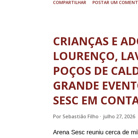
COMPARTILHAR
POSTAR UM COMENT
histórico e área restrita à circ
de até 8 toneladas. As operaç
cidade serão permitidas obede
CRIANÇAS E AD
de segunda a sexta feira, das
LOURENÇO, LA
Nos domingos e feriados livres
POÇOS DE CALD
término dos horários estabelec
GRANDE EVENT
em operação de descarga. A no
viajam entre estados e municí
SESC EM CONT
A determinação não se aplica a
Por
Sebastião Filho
julho 27, 2026
da...
Arena Sesc reuniu cerca de mil