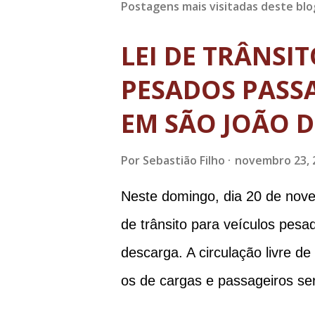
Postagens mais visitadas deste blo
LEI DE TRÂNSI
PESADOS PASSA
EM SÃO JOÃO D
Por
Sebastião Filho
novembro 23, 
Neste domingo, dia 20 de nove
de trânsito para veículos pes
descarga. A circulação livre d
os de cargas e passageiros ser
Matosinhos e Tijuco (com total