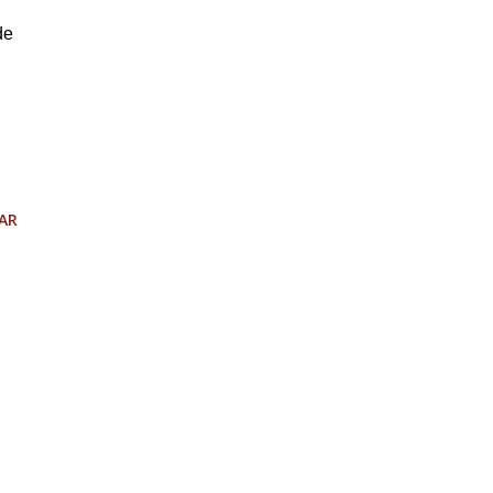
de
AR