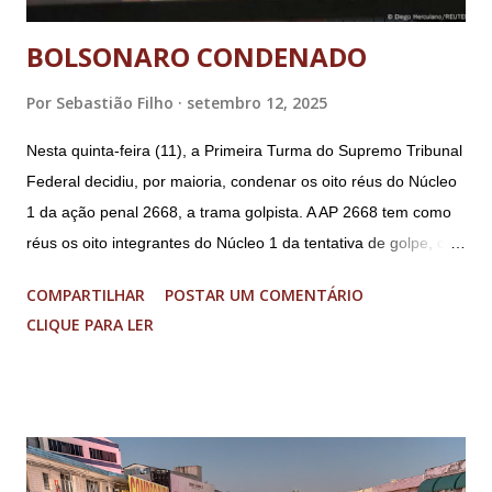
BOLSONARO CONDENADO
Por
Sebastião Filho
setembro 12, 2025
Nesta quinta-feira (11), a Primeira Turma do Supremo Tribunal
Federal decidiu, por maioria, condenar os oito réus do Núcleo
1 da ação penal 2668, a trama golpista. A AP 2668 tem como
réus os oito integrantes do Núcleo 1 da tentativa de golpe, ou
“Núcleo Crucial”, segundo a Procuradoria-Geral da República
COMPARTILHAR
POSTAR UM COMENTÁRIO
(PGR): o deputado federal Alexandre Ramagem, ex-diretor da
CLIQUE PARA LER
Agência Brasileira de Inteligência (Abin); o almirante Almir
Garnier, ex-comandante da Marinha; Anderson Torres, ex-
ministro da Justiça e ex-secretário de Segurança Pública do
DF; o general Augusto Heleno, ex-chefe do Gabinete de
Segurança Institucional (GSI); o tenente-coronel Mauro Cid,
ex-ajudante de ordens de Bolsonaro (réu-colaborador); o ex-