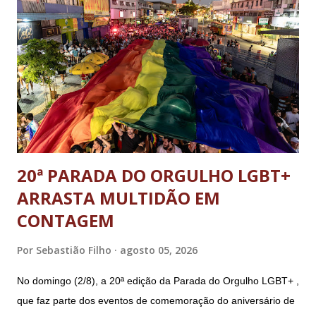
presidente da República Jair Bolsonaro; o general Paulo
Sérgio Nogueira, ex-ministro da Defesa; e o general da
reserva Walter Braga Netto, ex-ministro da Casa Civil e da
Defesa. A acusação envolveu os crimes de tentativa de
abolição violenta do Estado Democrático de Direito, golpe de
E...
20ª PARADA DO ORGULHO LGBT+
ARRASTA MULTIDÃO EM
CONTAGEM
Por
Sebastião Filho
agosto 05, 2026
No domingo (2/8), a 20ª edição da Parada do Orgulho LGBT+ ,
que faz parte dos eventos de comemoração do aniversário de