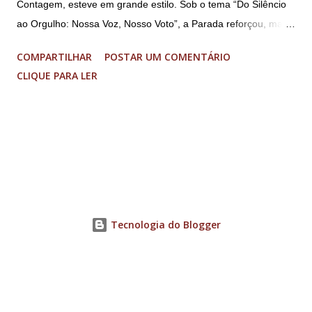
Contagem, esteve em grande estilo. Sob o tema “Do Silêncio
ao Orgulho: Nossa Voz, Nosso Voto”, a Parada reforçou, mais
uma vez, a importância dos direitos LGBT+ e a diversidade no
COMPARTILHAR
POSTAR UM COMENTÁRIO
município. A concentração foi na Praça da Glória, que estava
CLIQUE PARA LER
preparada com um palco e contou com diversos shows,
apresentadores e desfiles. Além disso, a Casa dos Direitos
Humanos e o Núcleo LGBT montaram uma tenda, oferecendo
suporte e conscientizando à população, dando total apoio no
evento. Além de um evento cultural, a Parada LGBT+ é
também um evento político. Nesse sentido, foi destacada a
importância da Parada LGBT+ de Contagem, principalmente
por ser um movimento de resistência, de ocupação das ruas e
Tecnologia do Blogger
de se fazer homenagens. Dentre as homenageadas esteve
Maria Eduarda Campos, de 22 anos. Ela é professora e foi
demitida de uma escola particular de Contagem após
familiares descobrirem...