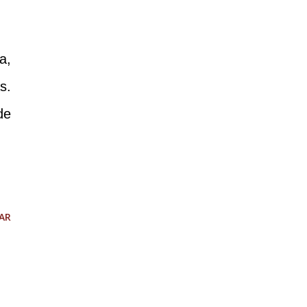
a,
s.
de
AR