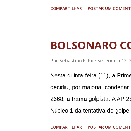
graves. Imagens @transitofern
COMPARTILHAR
POSTAR UM COMENT
BOLSONARO C
Por
Sebastião Filho
setembro 12, 
Nesta quinta-feira (11), a Pri
decidiu, por maioria, condenar
2668, a trama golpista. A AP 2
Núcleo 1 da tentativa de golpe
Procuradoria-Geral da Repúbli
COMPARTILHAR
POSTAR UM COMENT