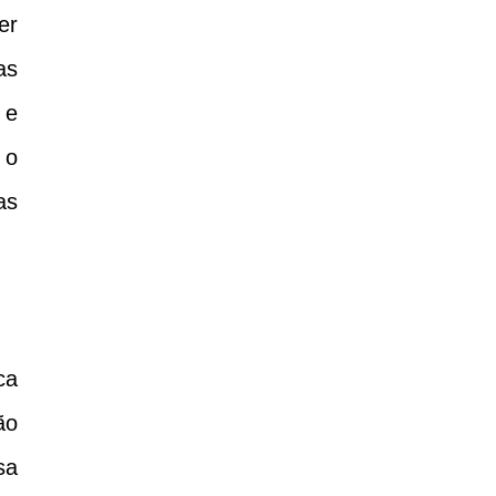
er
as
 e
 o
as
ca
ão
sa