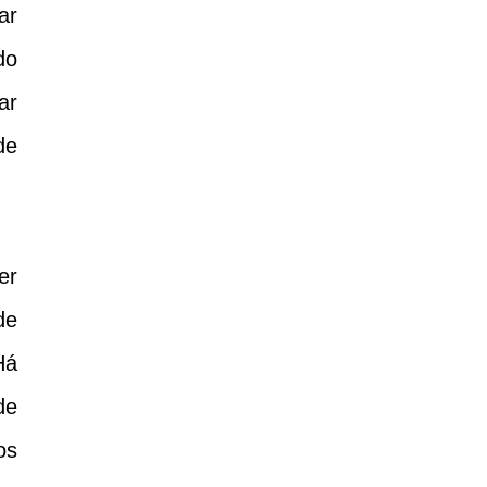
ar
do
ar
de
er
de
Há
de
os