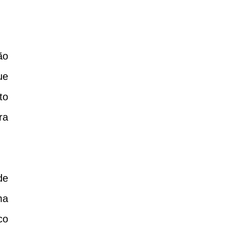
ão
ue
to
ra
de
ma
co