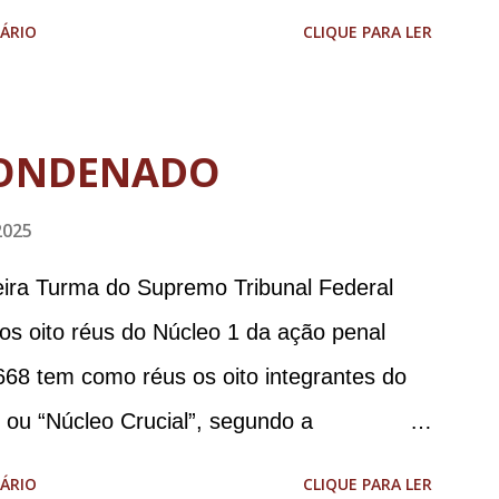
aodias *Por Sebastião Filho
ÁRIO
CLIQUE PARA LER
ONDENADO
2025
meira Turma do Supremo Tribunal Federal
 os oito réus do Núcleo 1 da ação penal
668 tem como réus os oito integrantes do
, ou “Núcleo Crucial”, segundo a
ca (PGR): o deputado federal Alexandre
ÁRIO
CLIQUE PARA LER