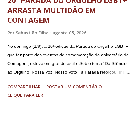
20ª PARADA DO ORGULHO LGBT+
ARRASTA MULTIDÃO EM
CONTAGEM
Por
Sebastião Filho
agosto 05, 2026
No domingo (2/8), a 20ª edição da Parada do Orgulho LGBT+ ,
que faz parte dos eventos de comemoração do aniversário de
Contagem, esteve em grande estilo. Sob o tema “Do Silêncio
ao Orgulho: Nossa Voz, Nosso Voto”, a Parada reforçou, mais
uma vez, a importância dos direitos LGBT+ e a diversidade no
COMPARTILHAR
POSTAR UM COMENTÁRIO
município. A concentração foi na Praça da Glória, que estava
CLIQUE PARA LER
preparada com um palco e contou com diversos shows,
apresentadores e desfiles. Além disso, a Casa dos Direitos
Humanos e o Núcleo LGBT montaram uma tenda, oferecendo
suporte e conscientizando à população, dando total apoio no
evento. Além de um evento cultural, a Parada LGBT+ é