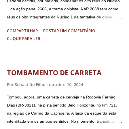
Federal decidiu, por maioria, condenar os oito réus do Núcleo
1 da ação penal 2668, a trama golpista. A AP 2668 tem como
réus os oito integrantes do Núcleo 1 da tentativa de golpe, ou
“Núcleo Crucial”, segundo a Procuradoria-Geral da República
COMPARTILHAR
POSTAR UM COMENTÁRIO
(PGR): o deputado federal Alexandre Ramagem, ex-diretor da
CLIQUE PARA LER
Agência Brasileira de Inteligência (Abin); o almirante Almir
Garnier, ex-comandante da Marinha; Anderson Torres, ex-
ministro da Justiça e ex-secretário de Segurança Pública do
DF; o general Augusto Heleno, ex-chefe do Gabinete de
TOMBAMENTO DE CARRETA
Segurança Institucional (GSI); o tenente-coronel Mauro Cid,
ex-ajudante de ordens de Bolsonaro (réu-colaborador); o ex-
Por
Sebastião Filho
outubro 10, 2024
presidente da República Jair Bolsonaro; o general Paulo
Tombou, agora, uma carreta de cerveja na Rodovia Fernão
Sérgio Nogueira, ex-ministro da Defesa; e o general da
Dias (BR-3821), na pista sentido Belo Horizonte, no km 721,
reserva Walter Braga Netto, ex-ministro da Casa Civil e da
na região de Carmo da Cachoeira. A faixa da esquerda está
Defesa. A acusação envolveu os crimes de tentativa de
interditada em os ambos sentidos. No momento, trânsito está
abolição violenta do Estado Democrático de Direito, golpe de