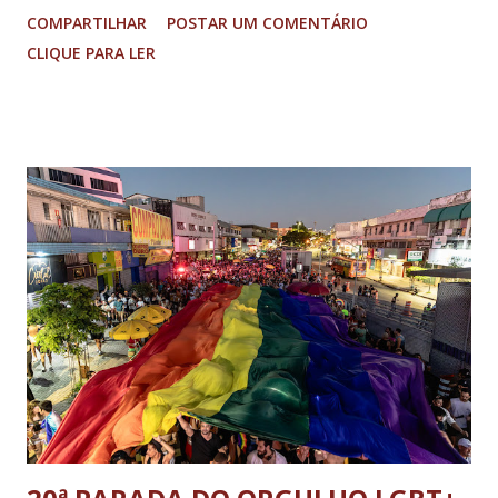
fluindo sem lentidão. Motorista sem ferimentos graves.
E...
COMPARTILHAR
POSTAR UM COMENTÁRIO
Imagens @transitofernaodias *Por Sebastião Filho
CLIQUE PARA LER