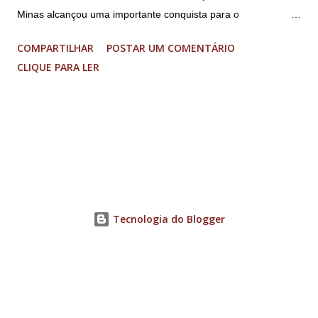
Minas alcançou uma importante conquista para o
fortalecimento do ecossistema de inovação sul-mineiro: a
COMPARTILHAR
POSTAR UM COMENTÁRIO
proposta “Acelera Vibra” foi contemplada na Chamada
CLIQUE PARA LER
FAPEMIG/Sede 03/2026 – Novo SEED, garantindo R$ 1,85
milhão em investimentos para a execução de um programa
regional de aceleração de startups. O resultado faz parte de
uma seleção estadual que aprovou apenas nove projetos em
Minas Gerais, entre 33 propostas submetidas. O recurso
permitirá a aceleração de 17 startups do Sul de Minas, que
receberão acompanhamento especializado, mentorias,
conexões com o ecossistema de inovação e aporte financeiro
Tecnologia do Blogger
de até R$ 70 mil cada, para impulsionar o desenvolvimento de
soluções inovadoras e ampliar sua competitividade no
mercado. O projeto reúne uma ampla rede de ambientes
promotores de inovação distribuídos por cinco cidades...