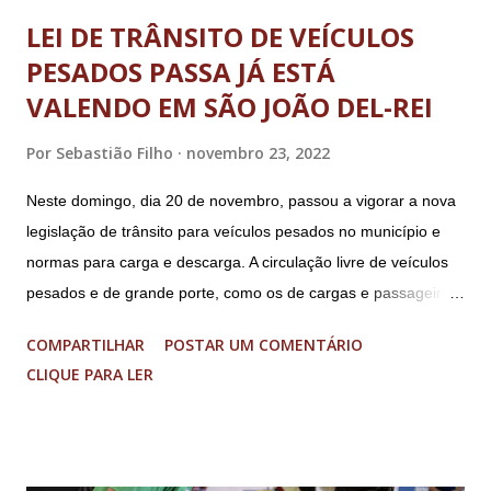
LEI DE TRÂNSITO DE VEÍCULOS
PESADOS PASSA JÁ ESTÁ
VALENDO EM SÃO JOÃO DEL-REI
Por
Sebastião Filho
novembro 23, 2022
Neste domingo, dia 20 de novembro, passou a vigorar a nova
legislação de trânsito para veículos pesados no município e
normas para carga e descarga. A circulação livre de veículos
pesados e de grande porte, como os de cargas e passageiros
será permitida apenas nos bairros Colônia, Matosinhos e
COMPARTILHAR
POSTAR UM COMENTÁRIO
Tijuco (com total liberdade apenas no Colônia). No centro
CLIQUE PARA LER
histórico e área restrita à circulação de veículos cujo peso
bruto total seja de até 8 toneladas. As operações de carga e
descarga no centro da cidade serão permitidas obedecendo-
se aos dias e horários estabelecidos: de segunda a sexta feira,