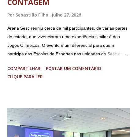
CONTAGEM
Por
Sebastião Filho
julho 27, 2026
Arena Sesc reuniu cerca de mil participantes, de várias partes
do estado, que vivenciaram uma experiência similar à dos
Jogos Olímpicos. O evento é um diferencial para quem
participa das Escolas de Esportes nas unidades do Sesc em
Minas Uma genuína experiência olímpica para crianças e
COMPARTILHAR
POSTAR UM COMENTÁRIO
adolescentes. É isso que o Arena Sesc proporcionou para 165
CLIQUE PARA LER
integrantes das Escolas de Esportes do Sesc São Lourenço,
Sesc Lavras, Sesc Varginha e Sesc Poços de Caldas.
Realizado anualmente pelo Sistema Fecomércio MG desde
2024, a atual edição do evento reuniu cerca de mil
participantes, entre 9 e 17 anos de idade, de várias partes do
estado, no Sesc Contagem, localizado na Região
Metropolitana de Belo Horizonte. Foram cinco dias de disputas