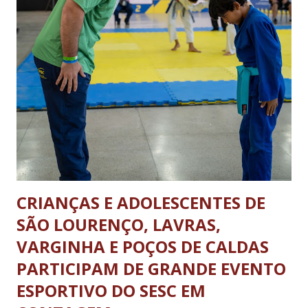
das 08h às 18h; aos sábados das 08h às 13h; Nos domingos e
feriados livres. Haverá tolerância de 30 minutos, após o
término dos horários estabelecidos aos veículos que já se
encontrarem em operação de descarga. A nova legislação vale
para os ônibus que viajam entre estados e municípios quanto
carretas e caminhões pesados. A determinação não se aplica
aos ônibus que realizam o transporte dentro da...
CRIANÇAS E ADOLESCENTES DE
SÃO LOURENÇO, LAVRAS,
VARGINHA E POÇOS DE CALDAS
PARTICIPAM DE GRANDE EVENTO
ESPORTIVO DO SESC EM