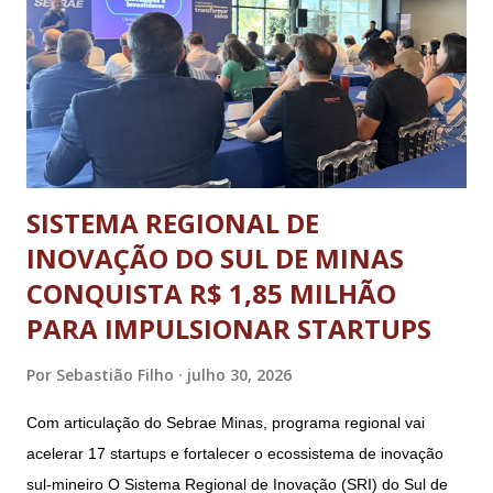
em diferentes modalidades esportivas, palestras e uma
programação dedicada a promover a integração, o respeito e
o desenvolvimento pessoal e social através do esporte. A
abertura oficial, com direto a cerimônia, aconteceu no dia 20
de julho (segunda-feira) e o ence...
SISTEMA REGIONAL DE
INOVAÇÃO DO SUL DE MINAS
CONQUISTA R$ 1,85 MILHÃO
PARA IMPULSIONAR STARTUPS
Por
Sebastião Filho
julho 30, 2026
Com articulação do Sebrae Minas, programa regional vai
acelerar 17 startups e fortalecer o ecossistema de inovação
sul-mineiro O Sistema Regional de Inovação (SRI) do Sul de